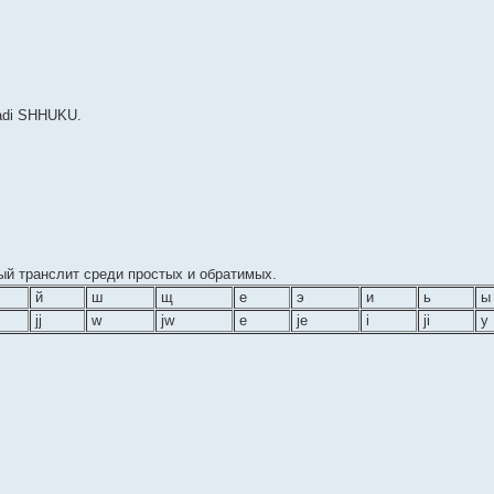
hadi SHHUKU.
ый транслит среди простых и обратимых.
й
ш
щ
е
э
и
ь
ы
jj
w
jw
e
je
i
ji
у