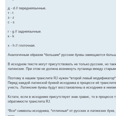
д - d // переднеязычные.
т - t
з - z
с - s
г - g // заднеязычные.
к - k
х - h // глоточная.
Аналогичным образом *большие* русские буквы замещаются больши
В исходном тексте могут присутствовать не только русские, но та
латинские. При этом не должна возникнуть путаница между старым
Поэтому в нашем транслите RJ нужен *второй левый модификатор*. 
Перед каждой латинской буквой исходника в процессе её транслите
учесть. Латинские буквы будут восстановлены в исходнике в неиз
Кстати, если в исходнике присутствует знак гравис, то в процессе 
обратимости транслита RJ.
*Все* символы исходника, *отличные* от русских и латинских букв, 
——