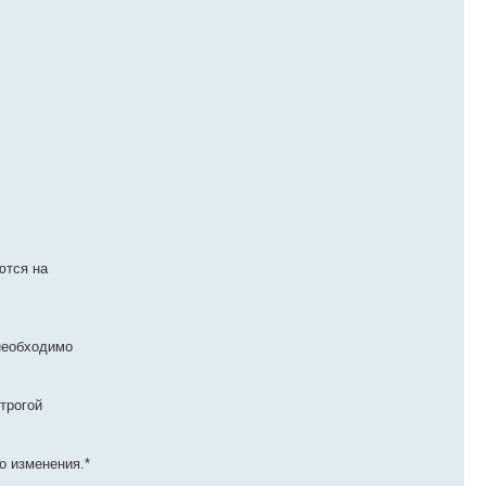
ются на
 необходимо
строгой
о изменения.*