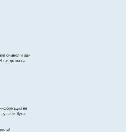
ной символ и иди
 так до конца
 информации не
 русских букв,
олста!