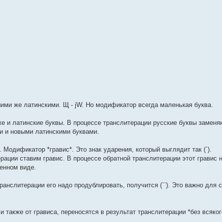
ми же латинскими. Щ - jW. Но модификатор всегда маленькая буква.
кже и латинские буквы. В процессе транслитерации русские буквы заменя
и и новыми латинскими буквами.
Модификатор *гравис*. Это знак ударения, который выглядит так (`).
рации ставим гравис. В процессе обратной транслитерации этот гравис
менном виде.
транслитерации его надо продублировать, получится (``). Это важно для 
и также от грависа, переносятся в результат транслитерации *без всяког