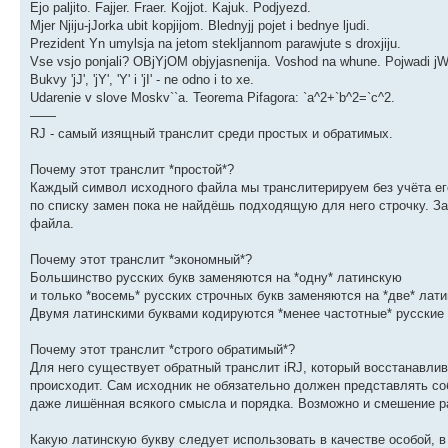
Ejo paljito. Fajjer. Fraer. Kojjot. Kajuk. Podjyezd.
Mjer Njiju-jJorka ubit kopjijom. Blednyjj pojet i bednye ljudi.
Prezident Yn umylsja na jetom stekljannom parawjute s droxjiju.
Vse vsjo ponjali? OBjYjOM objyjasnenija. Voshod na whune. Pojwadi 
Bukvy 'jJ', 'jY', 'Y' i 'jI' - ne odno i to xe.
Udarenie v slove Moskv``a. Teorema Pifagora: `a^2+`b^2=`c^2.
——
RJ - самый изящный транслит среди простых и обратимых.
Почему этот транслит *простой*?
Каждый символ исходного файла мы транслитерируем без учёта его
по списку замен пока не найдёшь подходящую для него строчку. З
файла.
Почему этот транслит *экономный*?
Большинство русских букв заменяются на *одну* латинскую
и только *восемь* русских строчных букв заменяются на *две* лати
Двумя латинскими буквами кодируются *менее частотные* русские 
Почему этот транслит *строго обратимый*?
Для него существует обратный транслит iRJ, который восстанавлив
происходит. Сам исходник не обязательно должен представлять соб
даже лишённая всякого смысла и порядка. Возможно и смешение ра
Какую латинскую букву следует использовать в качестве особой, в 