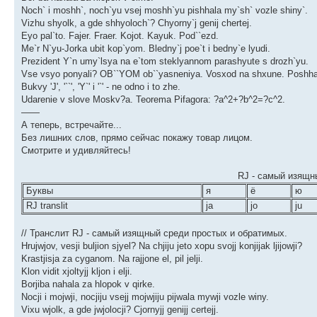
Noch` i moshh`, noch`yu vsej moshh`yu pishhala my`sh` vozle shiny`.
Vizhu shyolk, a gde shhyoloch`? Chyorny`j genij chertej.
Eyo pal`to. Fajer. Fraer. Kojot. Kayuk. Pod``ezd.
Me`r N`yu-Jorka ubit kop`yom. Bledny`j poe`t i bedny`e lyudi.
Prezident Y`n umy`lsya na e`tom steklyannom parashyute s drozh`yu.
Vse vsyo ponyali? OB``YOM ob``yasneniya. Vosxod na shxune. Posh
Bukvy 'J', '``', 'Y`' i '`' - ne odno i to zhe.
Udarenie v slove Moskv?a. Teorema Pifagora: ?a^2+?b^2=?c^2.
——
А теперь, встречайте...
Без лишних слов, прямо сейчас покажу товар лицом.
Смотрите и удивляйтесь!
RJ - самый изящн
Буквы
я
ё
ю
RJ translit
ja
jo
ju
// Транслит RJ - самый изящный среди простых и обратимых.
Hrujwjov, vesji buljion sjyel? Na chjiju jeto xopu svojj konjijak ljijowji?
Krastjisja za cyganom. Na rajjone el, pil jelji.
Klon vidit xjoltyjj kljon i elji.
Borjiba nahala za hlopok v qirke.
Nocji i mojwji, nocjiju vsejj mojwjiju pijwala mywji vozle winy.
Vixu wjolk, a gde jwjolocji? Cjornyjj genijj certejj.