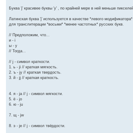
Буква 'j' красивее буквы 'y' , по крайней мере в ней меньше пикселей
Латинская буква 'j' используется в качестве *левого модификатора*
для транслитерации *восьми* *менее частотных* русских букв.
// Предположим, что...
и - i
ы - y
// Тогда...
// j - символ краткости.
1. ь - ji // краткая мягкость.
2. ъ - jy // краткая твердость.
3. й - jj // краткая краткость.
4. я - ja // j - символ мягкости.
5. ё - jo
6. ю - ju
7. щ - jw
8. э - je // j - символ твёрдости.