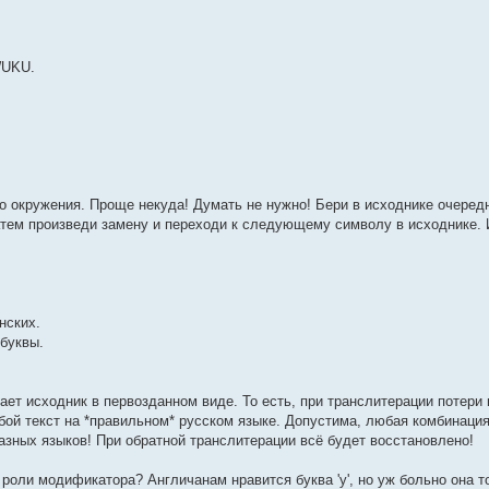
jWUKU.
 окружения. Проще некуда! Думать не нужно! Бери в исходнике очеред
атем произведи замену и переходи к следующему символу в исходнике. И
нских.
буквы.
ает исходник в первозданном виде. То есть, при транслитерации потери
ой текст на *правильном* русском языке. Допустима, любая комбинация
зных языков! При обратной транслитерации всё будет восстановлено!
роли модификатора? Англичанам нравится буква 'у', но уж больно она т