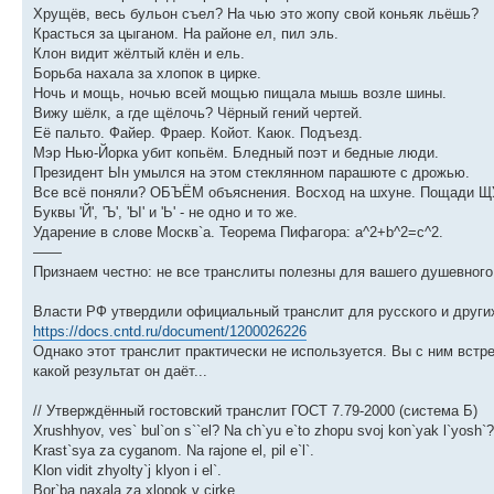
Хрущёв, весь бульон съел? На чью это жопу свой коньяк льёшь?
Красться за цыганом. На районе ел, пил эль.
Клон видит жёлтый клён и ель.
Борьба нахала за хлопок в цирке.
Ночь и мощь, ночью всей мощью пищала мышь возле шины.
Вижу шёлк, а где щёлочь? Чёрный гений чертей.
Её пальто. Файер. Фраер. Койот. Каюк. Подъезд.
Мэр Нью-Йорка убит копьём. Бледный поэт и бедные люди.
Президент Ын умылся на этом стеклянном парашюте с дрожью.
Все всё поняли? ОБЪЁМ объяснения. Восход на шхуне. Пощади Щ
Буквы 'Й', 'Ъ', 'Ы' и 'Ь' - не одно и то же.
Ударение в слове Москв`а. Теорема Пифагора: a^2+b^2=c^2.
——
Признаем честно: не все транслиты полезны для вашего душевного
Власти РФ утвердили официальный транслит для русского и други
https://docs.cntd.ru/document/1200026226
Однако этот транслит практически не используется. Вы с ним встр
какой результат он даёт...
// Утверждённый гостовский транслит ГОСТ 7.79-2000 (система Б)
Xrushhyov, ves` bul`on s``el? Na ch`yu e`to zhopu svoj kon`yak l`yosh`?
Krast`sya za cyganom. Na rajone el, pil e`l`.
Klon vidit zhyolty`j klyon i el`.
Bor`ba naxala za xlopok v cirke.