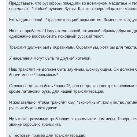
Представьте, что русофобы победили во всемирном масштабе и теп
передавать *любые* русские буквы. Как же теперь общаться мир
Есть один способ - *транслитерация* называется. Заменяем каждую
Но есть проблема! Получатель нашей латинской абракадабры на д
однозначно восстановить исходный русский текст.
Транслит должен быть обратимым. Обратимым, хотя бы для текста,
У населения могут быть *и другие* хотелки.
Наш транслит не должен быть заумным, шокирующим. Он должен 
более-менее *привычным*.
Строка не должна быть *рваной*, она не должна пестреть всякими
кроме латинских букв, для нашей транслитерации.
И желательно, чтобы транслит был *экономным*: количество латин
русских букв в исходнике.
Ну что же, разумные требования к транслитам нам ясны. Теперь не
звание хорошего транслита.
// Тестовый пример для транслитерации: