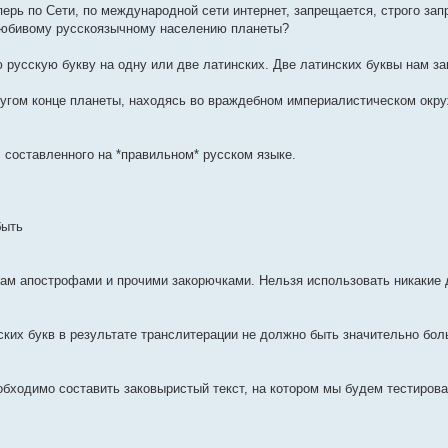
ерь по Сети, по международной сети интернет, запрещается, строго зап
олюбивому русскоязычному населению планеты?
 русскую букву на одну или две латинских. Две латинских буквы нам за
ругом конце планеты, находясь во враждебном империалистическом окр
 составленного на *правильном* русском языке.
быть
 там апострофами и прочими закорючками. Нельзя использовать никакие
ских букв в результате транслитерации не должно быть значительно бо
обходимо составить заковыристый текст, на котором мы будем тестирова