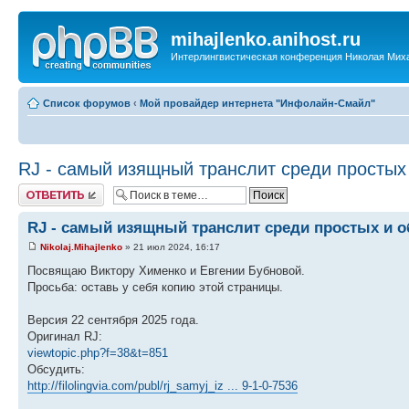
mihajlenko.anihost.ru
Интерлингвистическая конференция Николая Мих
Список форумов
‹
Мой провайдер интернета "Инфолайн-Смайл"
RJ - самый изящный транслит среди простых
Ответить
RJ - самый изящный транслит среди простых и 
Nikolaj.Mihajlenko
» 21 июл 2024, 16:17
Посвящаю Виктору Хименко и Евгении Бубновой.
Просьба: оставь у себя копию этой страницы.
Версия 22 сентября 2025 года.
Оригинал RJ:
viewtopic.php?f=38&t=851
Обсудить:
http://filolingvia.com/publ/rj_samyj_iz ... 9-1-0-7536