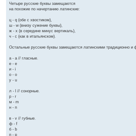
Четыре русские буквы замещаются
на похожие по начертанию латинские:
ц - q (обе с хвостиком),
ш - w (внизу сужение буквы),
ж - x (в середине минус вертикаль),
ч - c (как в итальянском).
Остальные русские буквы замещаются латинскими традиционно и 
а - a // гласные.
е - e
и - i
о - o
у - u
л - l // сонорные.
р - r
м - m
н - n
в - v // губные.
ф - f
б - b
п - p