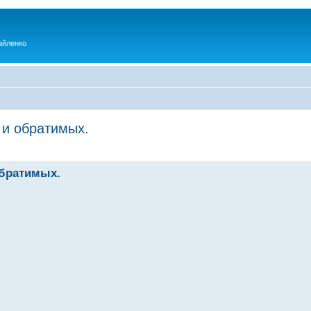
айленко
 и обратимых.
обратимых.