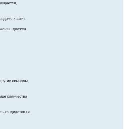
рещается,
ведомо хватит.
ужении, должен
 другие символы,
льше количества
ть кандидатов на