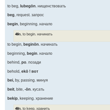
to beg,
lubegön
. нищенствовать
beg
, request. запрос
begin
, beginning. начало
-ön
, to begin. начинать
to begin,
beginön
. начинать
beginning,
begin
. начало
behind,
po
. позади
behold,
ekö !
вот
bei,
by, passing. минуя
beit
, bite,
-ön
. кусать
bekip
, keeping. хранение
-ön
, to keep. хранить