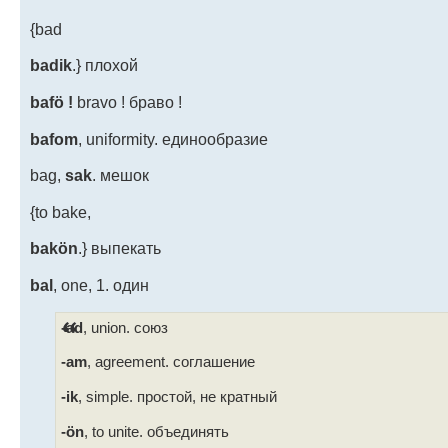
{bad
badik
.} плохой
bafö !
bravo ! браво !
bafom
, uniformity. единообразие
bag,
sak
. мешок
{to bake,
bakön
.} выпекать
bal
, one,
1. один
-ad
, union. союз
-am
, agreement. соглашение
-ik
, simple. простой, не кратный
-ön
, to unite. объединять