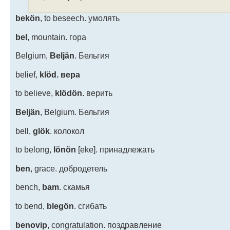
bekön
, to beseech. умолять
bel
, mountain. гора
Belgium,
Beljän
. Бельгия
belief,
klöd. вера
to believe,
klödön
. верить
Beljän
, Belgium. Бельгия
bell,
glök
. колокол
to belong,
lönön
[eke]. принадлежать
ben
, grace. добродетель
bench,
bam
. скамья
to bend,
blegön
. сгибать
benovip
, congratulation. поздравление