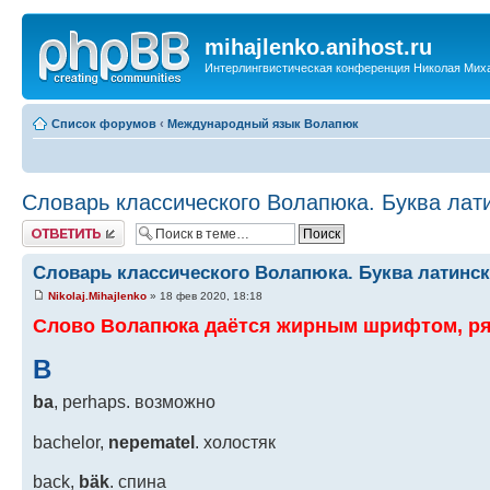
mihajlenko.anihost.ru
Интерлингвистическая конференция Николая Мих
Список форумов
‹
Международный язык Волапюк
Словарь классического Волапюка. Буква лати
Ответить
Словарь классического Волапюка. Буква латинск
Nikolaj.Mihajlenko
» 18 фев 2020, 18:18
Слово Волапюка даётся жирным шрифтом, ря
B
ba
, perhaps. возможно
bachelor,
nepematel
. холостяк
back,
bäk
. спина