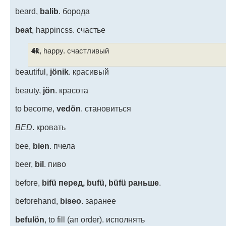
beard,
balib
. борода
beat
, happincss. счастье
-ik
, happy. счастливый
beautiful,
jönik
. красивый
beauty,
jön
. красота
to become,
vedön
. становиться
BED
. кровать
bee,
bien
. пчела
beer,
bil
. пиво
before,
bifü перед, bufü, büfü раньше
.
beforehand,
biseo
. заранее
befulön
, to fill (an order). исполнять