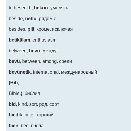
to beseech,
bekön
. умолять
beside,
nebü
. рядом с
besides,
plä
. кроме, исключая
betikälam
, enthusiasm.
between,
bevü
. между
bevü
, between, among. среди
bevünetik
, international. международный
{
Bib
,
Bible.} библия
bid
, kind, sort. род, сорт
biedik
, bitter. горький
bien
, bee. пчела