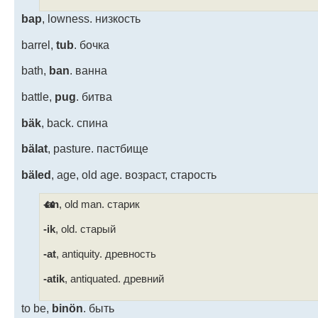
bap
, lowness. низкость
barrel,
tub
. бочка
bath,
ban
. ванна
battle,
pug
. битва
bäk
, back. спина
bälat
, pasture. пастбище
bäled
, age, old age. возраст, старость
-an
, old man. старик
-ik
, old. старый
-at
, antiquity. древность
-atik
, antiquated. древний
to be,
binön
. быть