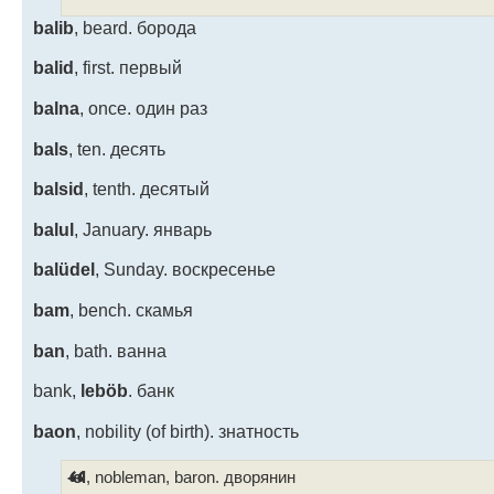
balib
, beard. борода
balid
, first. первый
balna
, once. один раз
bals
, ten. десять
balsid
, tenth. десятый
balul
, January. январь
balüdel
, Sunday. воскресенье
bam
, bench. скамья
ban
, bath. ванна
bank,
leböb
. банк
baon
, nobility (of birth). знатность
-el
, nobleman, baron. дворянин