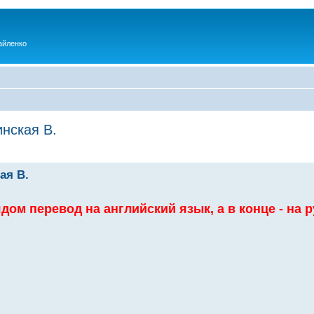
айленко
нская B.
ая B.
дом перевод на английский язык,
а в конце - на 