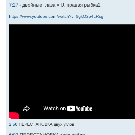
7:27
- двойные глаза = U, правая рыбка2
https://www.youtube.com/watch?v=9gkO2p4LRsg
2:58
ПЕРЕСТАНОВКА двух углов