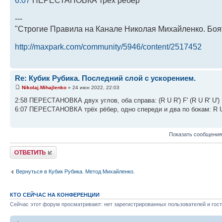
6:07
ПЕРЕСТАНОВКА трёх рёбер
---
"Строгие Правила на Канале Николая Михайленко. Боя
http://maxpark.com/community/5946/content/2517452
Re: Кубик Рубика. Последний слой с ускорением.
Nikolaj.Mihajlenko
» 24 июн 2022, 22:03
2:58 ПЕРЕСТАНОВКА двух углов, оба справа: (R U R') F' (R U R' U') R'
6:07 ПЕРЕСТАНОВКА трёх рёбер, одно спереди и два по бокам: R U' (
Показать сообщения
Ответить
Вернуться в Кубик Рубика. Метод Михайленко.
КТО СЕЙЧАС НА КОНФЕРЕНЦИИ
Сейчас этот форум просматривают: нет зарегистрированных пользователей и гост