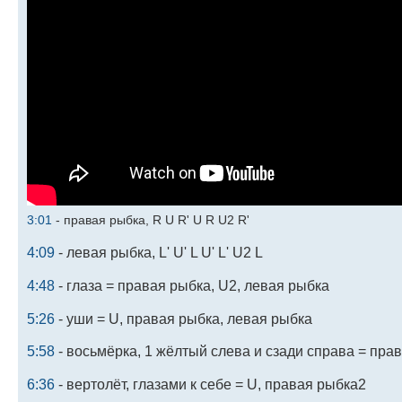
3:01
- правая рыбка, R U R' U R U2 R'
4:09
- левая рыбка, L' U' L U' L' U2 L
4:48
- глаза = правая рыбка, U2, левая рыбка
5:26
- уши = U, правая рыбка, левая рыбка
5:58
- восьмёрка, 1 жёлтый слева и сзади справа = прав
6:36
- вертолёт, глазами к себе = U, правая рыбка2