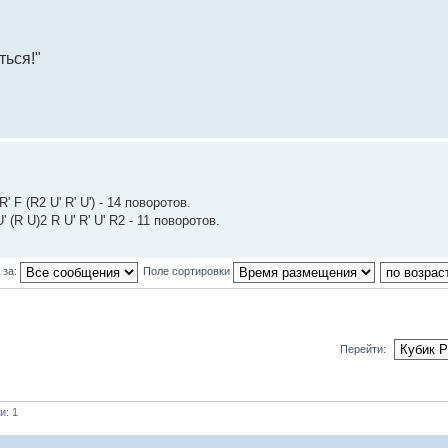
ться!"
 F (R2 U' R' U') - 14 поворотов.
R U)2 R U' R' U' R2 - 11 поворотов.
 за:
Поле сортировки
Перейти:
и: 1