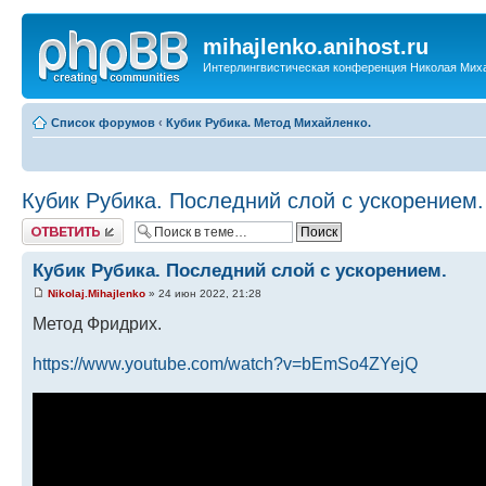
mihajlenko.anihost.ru
Интерлингвистическая конференция Николая Мих
Список форумов
‹
Кубик Рубика. Метод Михайленко.
Кубик Рубика. Последний слой с ускорением.
Ответить
Кубик Рубика. Последний слой с ускорением.
Nikolaj.Mihajlenko
» 24 июн 2022, 21:28
Метод Фридрих.
https://www.youtube.com/watch?v=bEmSo4ZYejQ