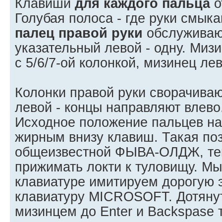
Клавиши
для каждого пальца
о
Голубая полоса - где руки смык
палец правой руки
обслужива
указательный левой - одну. Миз
с 5/6/7-ой колонкой, мизинец лев
Колонки правой руки сворачиваю
левой - концы направляют влево
Исходное положение пальцев на
жирным внизу клавиш. Такая по
общеизвестной ФЫВА-ОЛДЖ, те
прижимать локти к туловищу. М
клавиатуре имитируем дорогую 
клавиатуру MICROSOFT. Дотяну
мизинцем до Enter и Backspase 