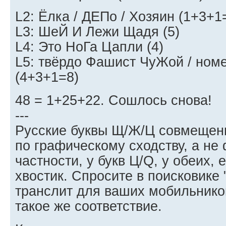
L2: Ёлка / ДЕПо / Хозяин (1+3+1
L3: ШеЙ И Лежи Щадя (5)
L4: Это НоГа Цапли (4)
L5: твёрдо Фашист ЧуЖой / ном
(4+3+1=8)
48 = 1+25+22. Сошлось снова!
---
Русские буквы Щ/Ж/Ц совмещен
по графическому сходству, а не
частности, у букв Ц/Q, у обеих, 
хвостик. Спросите в поисковике
транслит для ваших мобильнико
такое же соответствие.