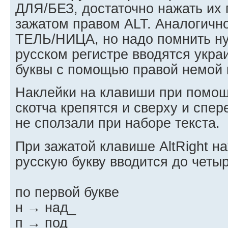
ДЛЯ/БЕЗ, достаточно нажать их 
зажатом правом ALT. Аналогичн
ТЕЛЬ/НИЦА, но надо помнить ну
русском регистре вводятся укра
буквы с помощью правой немой к
Наклейки на клавиши при помощ
скотча крепятся и сверху и спе
не сползали при наборе текста.
При зажатой клавише AltRight н
русскую букву вводится до четыр
по первой букве
н → над_
п → под_