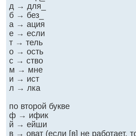
д → для_
б → без_
а → ация
е → если
т → тель
о → ость
с → ство
м → мне
и → ист
л → лка
по второй букве
ф → ифик
й → ейши
в → оват (если [в] не работает, т