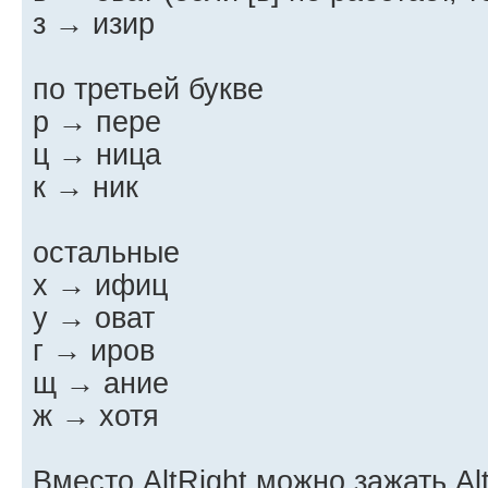
з → изир
по третьей букве
р → пере
ц → ница
к → ник
остальные
х → ифиц
у → оват
г → иров
щ → ание
ж → хотя
Вместо AltRight можно зажать Alt