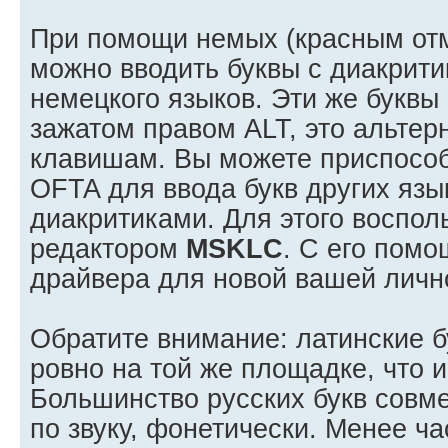
При помощи немых (красным от
можно вводить буквы с диакрит
нeмецкого языков. Эти же буквы
зажатом правом ALT, это альте
клавишам. Вы можете приспосо
OFTA для ввода букв других язы
диакритиками. Для этого воспол
редактором
MSKLC
. С его пом
драйвера для новой вашей личн
Обратите внимание: латинские 
ровно на той же площадке, что 
Большинство русских букв совм
по звуку, фонетически. Менее ч