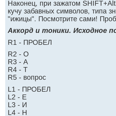
Наконец, при зажатом SHIFT+Alt
кучу забавных символов, типа з
"ижицы". Посмотрите сами! Проб
Аккорд и тоники. Исходное п
R1 - ПРОБЕЛ
R2 - О
R3 - А
R4 - Т
R5 - вопрос
L1 - ПРОБЕЛ
L2 - Е
L3 - И
L4 - Н