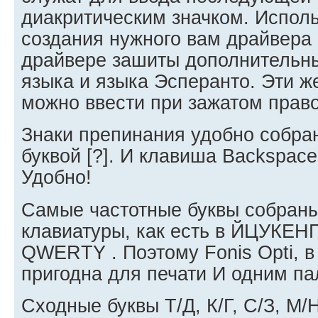
диакритическим значком. Испол
создания нужного вам драйвера
драйвере зашиты дополнительны
языка и языка Эсперанто. Эти ж
можно ввести при зажатом прав
Знаки препинания удобно собран
буквой [?]. И клавиша Backspace
Удобно!
Самые частотные буквы собраны
клавиатуры, как есть в ЙЦУКЕНГ,
QWERTY . Поэтому Fonis Opti, 
пригодна для печати И одним п
Сходные буквы Т/Д, К/Г, С/З, М/Н