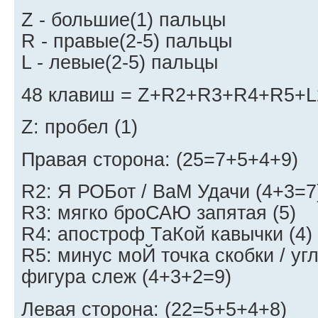
Z - большие(1) пальцы
R - правые(2-5) пальцы
L - левые(2-5) пальцы
48 клавиш = Z+R2+R3+R4+R5+L
Z: пробел (1)
Правая сторона: (25=7+5+4+9)
R2: Я РОБот / ВаМ Удачи (4+3=7
R3: мягко броСАЮ запятая (5)
R4: апостроф ТаКой кавычки (4)
R5: минус моЙ точка скобки / уг
фигура слеж (4+3+2=9)
Левая сторона: (22=5+5+4+8)