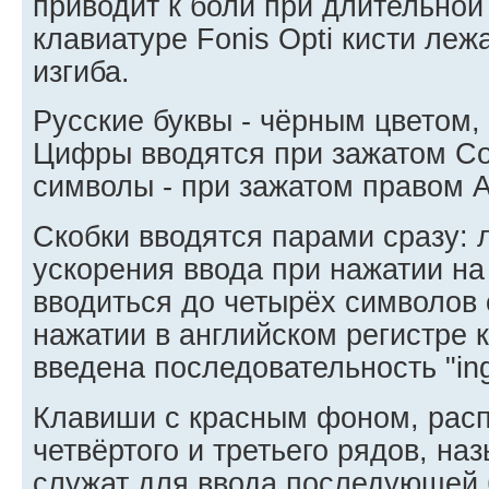
приводит к боли при длительной
клавиатуре Fonis Opti кисти леж
изгиба.
Русские буквы - чёрным цветом, 
Цифры вводятся при зажатом Con
символы - при зажатом правом A
Скобки вводятся парами сразу: 
ускорения ввода при нажатии н
вводиться до четырёх символов 
нажатии в английском регистре 
введена последовательность "ing
Клавиши с красным фоном, рас
четвёртого и третьего рядов, н
служат для ввода последующей 