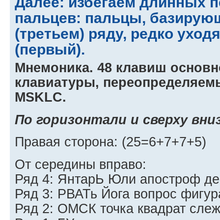
Далее: избегаем длинных 
пальцев: пальцы, базирую
(третьем) ряду, редко уход
(первый).
Мнемоника. 48 клавиш основн
клавиатуры, переопределяем
MSKLC.
По горизонтали и сверху вниз
Правая сторона: (25=6+7+7+5)
От середины вправо:
Ряд 4: ЯнтарЬ Юли апостроф де
Ряд 3: РВАТь Йога вопрос фигура
Ряд 2: ОМСК точка квадрат слеж