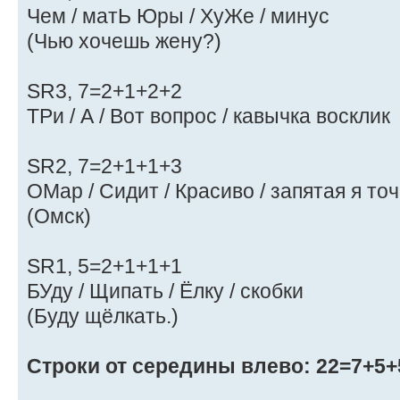
Чем / матЬ Юры / ХуЖе / минус
(Чью хочешь жену?)
SR3, 7=2+1+2+2
ТРи / А / Вот вопрос / кавычка восклик
SR2, 7=2+1+1+3
ОМар / Сидит / Красиво / запятая я точ
(Омск)
SR1, 5=2+1+1+1
БУду / Щипать / Ёлку / скобки
(Буду щёлкать.)
Строки от середины влево: 22=7+5+