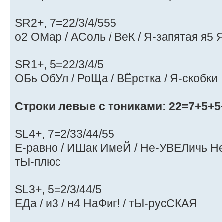
SR2+, 7=22/3/4/555
о2 ОМар / АСоль / ВеК / Я-запятая я5 
SR1+, 5=22/3/4/5
ОБь ОбУл / РоЩа / ВЁрстка / Я-скобки
Строки левые с тониками: 22=7+5+5
SL4+, 7=2/33/44/55
Е-равно / ИШак ИмеЙ / Не-УВЕЛичь Н
тЫ-плюс
SL3+, 5=2/3/44/5
ЕДа / и3 / н4 НаФиг! / тЫ-русСКАЯ