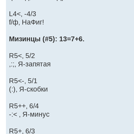
L4<, -4/3
f/ф, НаФиг!
Мизинцы (#5): 13=7+6.
R5<, 5/2
,:;, Я-запятая
R5<-, 5/1
(:), Я-скобки
R5++, 6/4
-:< , Я-минус
R5+, 6/3