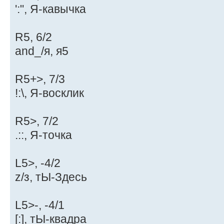
':", Я-кавычка
R5, 6/2
and_/я, я5
R5+>, 7/3
!:\, Я-восклик
R5>, 7/2
.::, Я-точка
L5>, -4/2
z/з, тЫ-Здесь
L5>-, -4/1
[:], тЫ-квадра