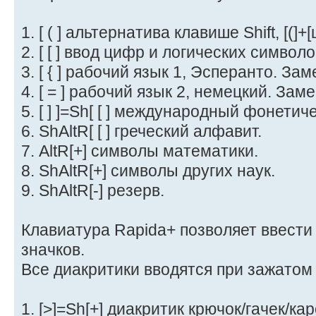
1. [ ( ] альтернатива клавише Shift, [(]+[
2. [ [ ] ввод цифр и логических символо
3. [ { ] рабочий язык 1, Эсперанто. За
4. [ = ] рабочий язык 2, немецкий. Зам
5. [ ] ]=Sh[ [ ] международный фонетич
6. ShAltR[ [ ] греческий алфавит.
7. AltR[+] символы математики.
8. ShAltR[+] символы других наук.
9. ShAltR[-] резерв.
Клавиатура Rapida+ позволяет ввести
значков.
Все диакритики вводятся при зажатом 
1. [>]=Sh[+] диакритик крючок/гачек/ка