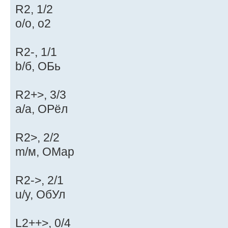
R2, 1/2
o/о, о2
R2-, 1/1
b/б, ОБь
R2+>, 3/3
a/а, ОРёл
R2>, 2/2
m/м, ОМар
R2->, 2/1
u/у, ОбУл
L2++>, 0/4