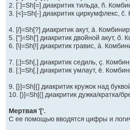
2. [`]=Sh[=] диакритик тильда, ñ. Комб
3. [<]=Sh[-] диакритик циркумфлекс, ĉ
4. [/]=Sh[?] диакритик акут, á. Комбини
5. ["]=Sh['] диакритик двойной акут, ő.
6. [\]=Sh[!] диакритик гравис, à. Комби
7. [;]=Sh[,] диакритик седиль, ç. Комби
8. [:]=Sh[.] диакритик умлаут, ё. Комби
9. [}]=Sh[{] диакритик кружок над букв
10. [)]=Sh[(] диакритик дужка/кратка/б
Мертвая '['.
С ее помощью вводятся цифры и логи