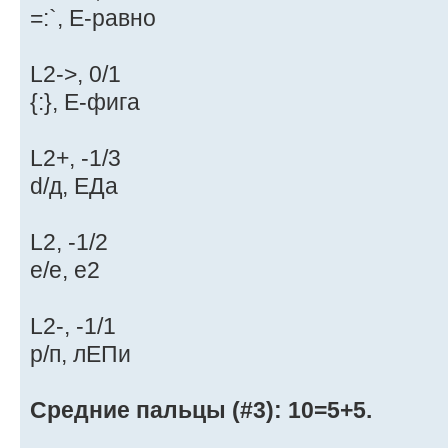
=:`, Е-равно
L2->, 0/1
{:}, Е-фига
L2+, -1/3
d/д, ЕДа
L2, -1/2
e/е, е2
L2-, -1/1
p/п, лЕПи
Средние пальцы (#3): 10=5+5.