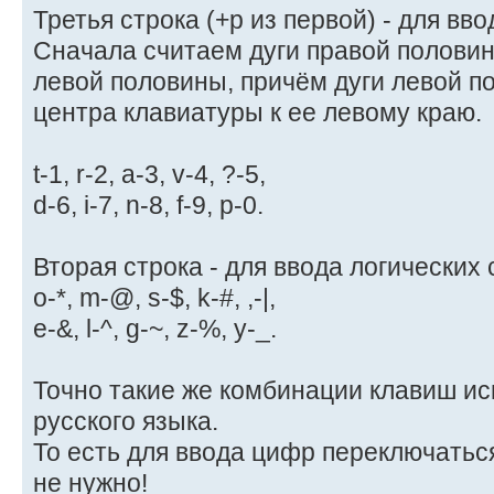
Третья строка (+p из первой) - для вв
Сначала считаем дуги правой половин
левой половины, причём дуги левой п
центра клавиатуры к ее левому краю.
t-1, r-2, a-3, v-4, ?-5,
d-6, i-7, n-8, f-9, p-0.
Вторая строка - для ввода логических
o-*, m-@, s-$, k-#, ,-|,
e-&, l-^, g-~, z-%, y-_.
Точно такие же комбинации клавиш ис
русского языка.
То есть для ввода цифр переключатьс
не нужно!