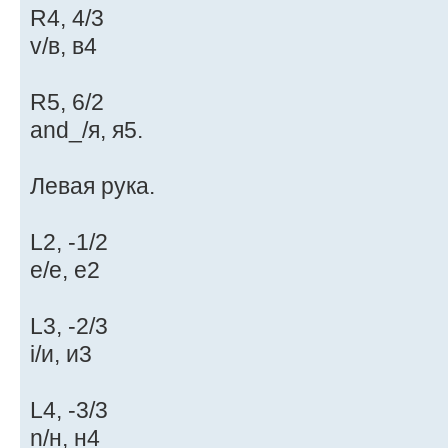
R4, 4/3
v/в, в4
R5, 6/2
and_/я, я5.
Левая рука.
L2, -1/2
e/е, е2
L3, -2/3
i/и, и3
L4, -3/3
n/н, н4