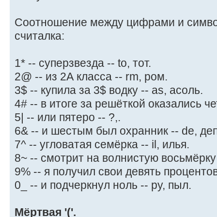
Соотношение между цифрами и симво
считалка:
1* -- суперзвезда -- to, тот.
2@ -- из 2А класса -- rm, ром.
3$ -- купила за 3$ водку -- as, асоль.
4# -- в итоге за решёткой оказались чет
5| -- или пятеро -- ?,.
6& -- и шестым был охранник -- de, деп
7^ -- угловатая семёрка -- il, илья.
8~ -- смотрит на волнистую восьмёрку -
9% -- я получил свои девять процентов 
0_ -- и подчеркнул ноль -- py, пыл.
Мёртвая '('.