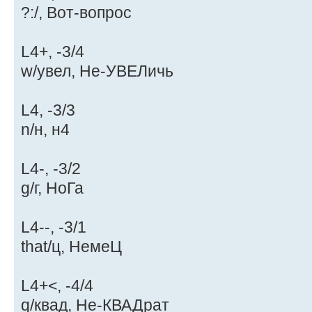
?:/, Вот-вопрос
L4+, -3/4
w/увел, Не-УВЕЛичь
L4, -3/3
n/н, н4
L4-, -3/2
g/г, НоГа
L4--, -3/1
that/ц, НемеЦ
L4+<, -4/4
q/квад, Не-КВАДрат