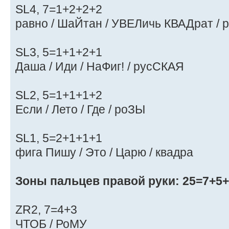
SL4, 7=1+2+2+2
равно / ШаЙтан / УВЕЛичь КВАДрат /
SL3, 5=1+1+2+1
Даша / Иди / НаФиг! / русСКАЯ
SL2, 5=1+1+1+2
Если / Лето / Где / роЗЫ
SL1, 5=2+1+1+1
фига Пишу / Это / Царю / квадра
Зоны пальцев правой руки: 25=7+5+
ZR2, 7=4+3
ЧТОБ / РоМУ