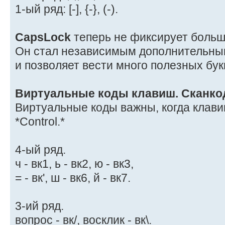
1-ый ряд: [-], {-}, (-).
CapsLock
теперь не фиксирует больш
Он стал независимым дополнительны
и позволяет вести много полезных бу
Виртуальные коды клавиш. Сканко
Виртуальные коды важны, когда клав
*Control.*
4-ый ряд.
ч - вк1, ь - вк2, ю - вк3,
= - вк', ш - вк6, й - вк7.
3-ий ряд.
вопрос - вк/, восклик - вк\.