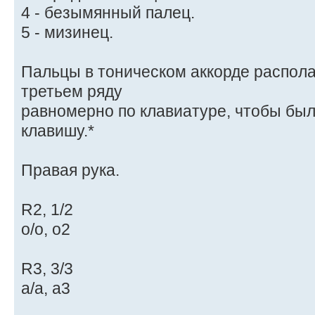
4 - безымянный палец.
5 - мизинец.
Пальцы в тоническом аккорде распола
третьем ряду
равномерно по клавиатуре, чтобы был
клавишу.*
Правая рука.
R2, 1/2
o/о, о2
R3, 3/3
а/а, а3