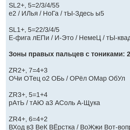
SL2+, 5=2/3/4/55
е2 / ИЛья / НоГа / тЫ-Здесь ы5
SL1+, 5=22/3/4/5
Е-фига лЕПи / И-Это / НемеЦ / тЫ-ква
Зоны правых пальцев с тониками: 2
ZR2+, 7=4+3
ОЧи ОТец о2 ОБь / ОРёл ОМар ОбУл
ZR3+, 5=1+4
рАтЬ / тАЮ а3 АСоль А-Щука
ZR4+, 6=4+2
ВХод в3 ВеК ВЁрстка / ВоЖжи Вот-воп