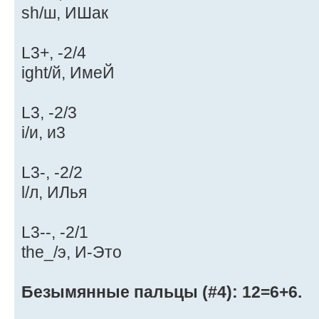
sh/ш, ИШак
L3+, -2/4
ight/й, ИмеЙ
L3, -2/3
i/и, и3
L3-, -2/2
l/л, ИЛья
L3--, -2/1
the_/э, И-Это
Безымянные пальцы (#4): 12=6+6.