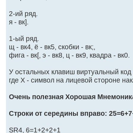
2-ий ряд.
я - вк].
1-ый ряд.
щ - вк4, ё - вк5, скобки - вк;,
фига - вк[, э - вк8, ц - вк9, квадра - вк0.
У остальных клавиш виртуальный код 
где Х - символ на лицевой стороне нак
Очень полезная Хорошая Мнемоник
Строки от середины вправо: 25=6+7
SR4, 6=1+2+2+1