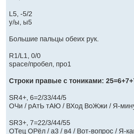
L5, -5/2
y/ы, ы5
Большие пальцы обеих рук.
R1/L1, 0/0
space/пробел, про1
Строки правые с тониками: 25=6+7+
SR4+, 6=2/33/44/5
ОЧи / рАтЬ тАЮ / ВХод ВоЖжи / Я-мин
SR3+, 7=22/3/44/55
ОТец ОРёл / а3 / в4 / Вот-вопрос / Я-к