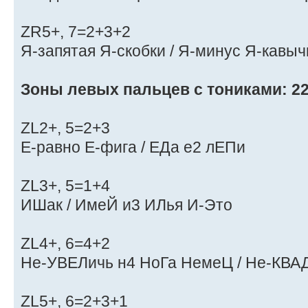
ZR5+, 7=2+3+2
Я-запятая Я-скобки / Я-минус Я-кавычк
Зоны левых пальцев с тониками: 22
ZL2+, 5=2+3
Е-равно Е-фига / ЕДа е2 лЕПи
ZL3+, 5=1+4
ИШак / ИмеЙ и3 ИЛья И-Это
ZL4+, 6=4+2
Не-УВЕЛичь н4 НоГа НемеЦ / Не-КВА
ZL5+, 6=2+3+1