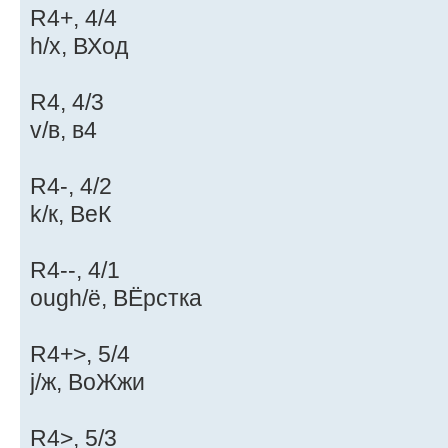
R4+, 4/4
h/х, ВХод
R4, 4/3
v/в, в4
R4-, 4/2
k/к, ВеК
R4--, 4/1
ough/ё, ВЁрстка
R4+>, 5/4
j/ж, ВоЖжи
R4>, 5/3