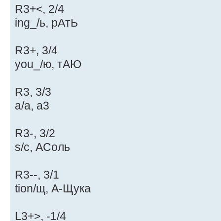
R3+<, 2/4
ing_/ь, рАтЬ
R3+, 3/4
you_/ю, тАЮ
R3, 3/3
a/а, а3
R3-, 3/2
s/с, АСоль
R3--, 3/1
tion/щ, А-Щука
L3+>, -1/4