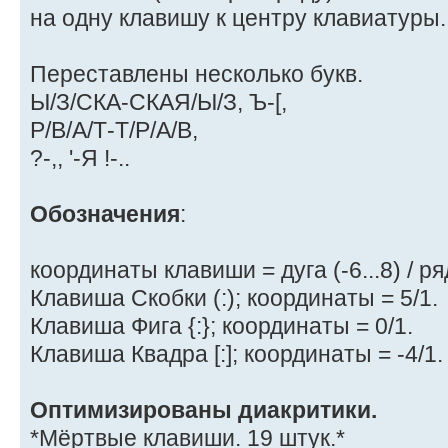
на одну клавишу к центру клавиатуры.
Переставлены несколько букв.
Ы/З/СКА-СКАЯ/Ы/З, Ъ-[,
Р/В/А/Т-Т/Р/А/В,
?-,, '-Я !-..
Обозначения
:
координаты клавиши = дуга (-6...8) / ряд 
Клавиша Скобки (:); координаты = 5/1.
Клавиша Фига {:}; координаты = 0/1.
Клавиша Квадра [:]; координаты = -4/1.
Оптимизированы диакритики.
*Мёртвые клавиши. 19 штук.*