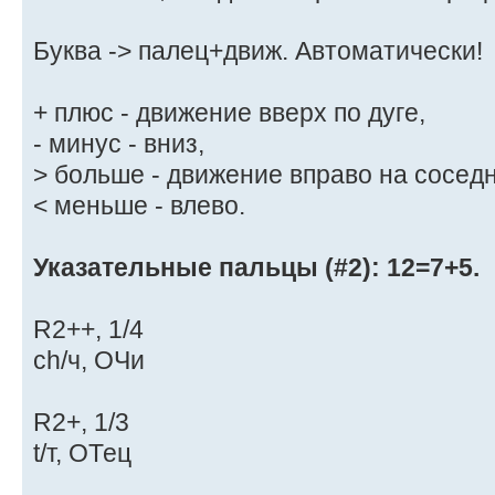
Буква -> палец+движ. Автоматически!
+ плюс - движение вверх по дуге,
- минус - вниз,
> больше - движение вправо на соседн
< меньше - влево.
Указательные пальцы (#2): 12=7+5.
R2++, 1/4
ch/ч, ОЧи
R2+, 1/3
t/т, ОТец