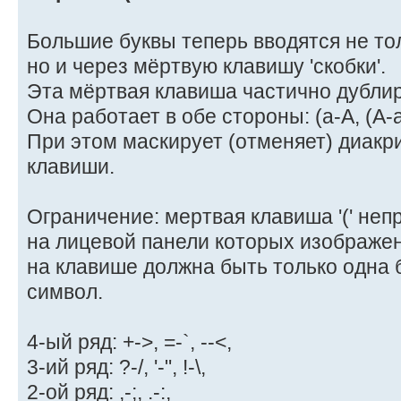
Большие буквы теперь вводятся не т
но и через мёртвую клавишу 'скобки'.
Эта мёртвая клавиша частично дублиру
Она работает в обе стороны: (a-A, (A-a
При этом маскирует (отменяет) диак
клавиши.
Ограничение: мертвая клавиша '(' не
на лицевой панели которых изображен
на клавише должна быть только одна 
символ.
4-ый ряд: +->, =-`, --<,
3-ий ряд: ?-/, '-", !-\,
2-ой ряд: ,-;, .-:,