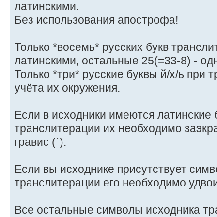
латинскими.
Без использования апострофа!
Только *восемь* русских букв трансл
латинскими, остальные 25(=33-8) - од
Только *три* русские буквы й/х/ь при
учёта их окружения.
Если в исходники имеются латинские б
транслитерации их необходимо заэкр
гравис (`).
Если вы исходнике присутствует симво
транслитерации его необходимо удвои
Все остальные символы исходника тр