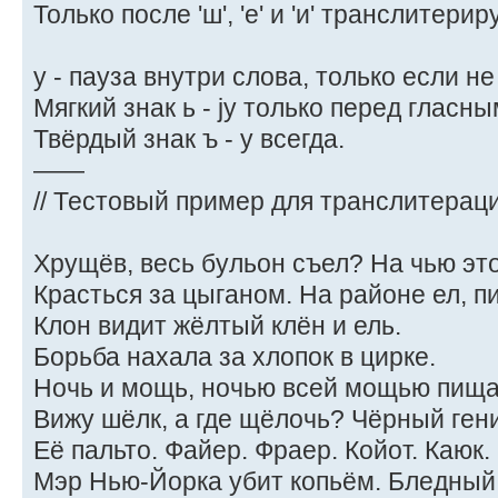
Только после 'ш', 'е' и 'и' транслитериру
y - пауза внутри слова, только если не 
Мягкий знак ь - jy только перед гласным
Твёрдый знак ъ - y всегда.
——
// Тестовый пример для транслитераци
Хрущёв, весь бульон съел? На чью эт
Красться за цыганом. На районе ел, пи
Клон видит жёлтый клён и ель.
Борьба нахала за хлопок в цирке.
Ночь и мощь, ночью всей мощью пищ
Вижу шёлк, а где щёлочь? Чёрный ген
Её пальто. Файер. Фраер. Койот. Каюк.
Мэр Нью-Йорка убит копьём. Бледный