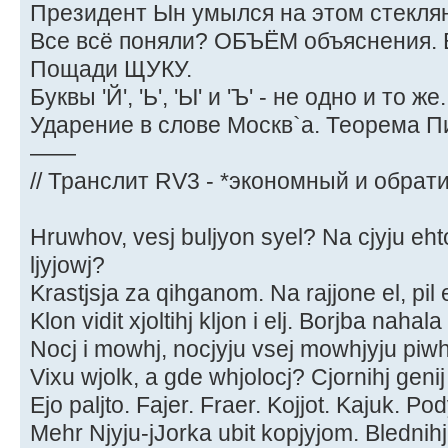
Президент Ын умылся на этом стекля
Все всё поняли? ОБЪЁМ объяснения.
Пощади ЩУКУ.
Буквы 'Й', 'Ь', 'Ы' и 'Ъ' - не одно и то же.
Ударение в слове Москв`а. Теорема П
——
// Транслит RV3 - *экономный и обрат
Hruwhov, vesj buljyon syel? Na cjyju eht
ljyjowj?
Krastjsja za qihganom. Na rajjone el, pil e
Klon vidit xjoltihj kljon i elj. Borjba nahal
Nocj i mowhj, nocjyju vsej mowhjyju piwh
Vixu wjolk, a gde whjolocj? Cjornihj genij 
Ejo paljto. Fajer. Fraer. Kojjot. Kajuk. Po
Mehr Njyju-jJorka ubit kopjyjom. Blednihj 