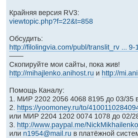
Крайняя версия RV3:
viewtopic.php?f=22&t=858
Обсудить:
http://filolingvia.com/publ/translit_rv ... 
——
Скопируйте мои сайты, пока жив!
http://mihajlenko.anihost.ru
и
http://mi.an
Помощь Каналу:
1. МИР 2202 2056 4068 8195 до 03/35 
2.
https://yoomoney.ru/to/410011028409
или МИР 2204 1202 0074 1078 до 02/
3.
http://www.paypal.me/NickMikhailenk
или
n1954@mail.ru
в платёжной систем