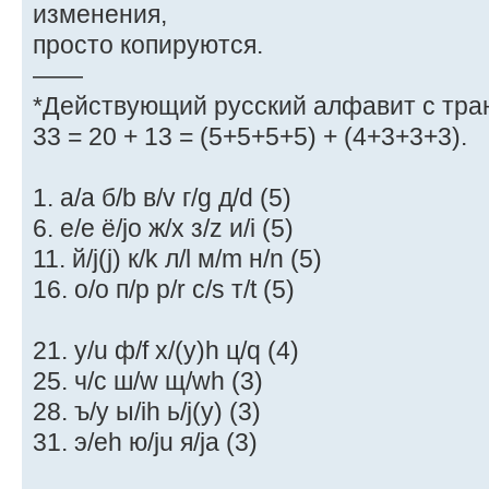
изменения,
просто копируются.
——
*Действующий русский алфавит с тран
33 = 20 + 13 = (5+5+5+5) + (4+3+3+3).
1. а/a б/b в/v г/g д/d (5)
6. е/e ё/jo ж/x з/z и/i (5)
11. й/j(j) к/k л/l м/m н/n (5)
16. о/o п/p р/r с/s т/t (5)
21. у/u ф/f х/(y)h ц/q (4)
25. ч/c ш/w щ/wh (3)
28. ъ/y ы/ih ь/j(y) (3)
31. э/eh ю/ju я/ja (3)