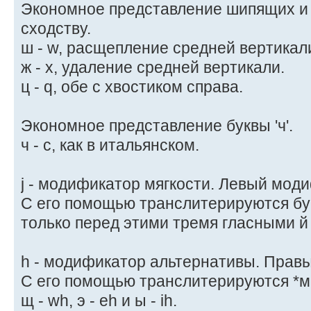
Экономное представление шипящих и '
сходству.
ш - w, расщепление средней вертикал
ж - x, удаление средней вертикали.
ц - q, обе с хвостиком справа.
Экономное представление буквы 'ч'.
ч - c, как в итальянском.
j - модификатор мягкости. Левый мод
С его помощью транслитерируются буквы я
только перед этими тремя гласными й - j
h - модификатор альтернативы. Прав
С его помощью транслитерируются *м
щ - wh, э - eh и ы - ih.