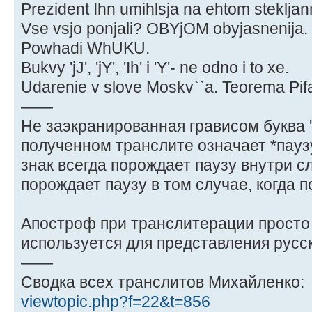
Prezident Ihn umihlsja na ehtom stekljan
Vse vsjo ponjali? OBYjOM obyjasnenij
Powhadi WhUKU.
Bukvy 'jJ', 'jY', 'Ih' i 'Y'- ne odno i to xe.
Udarenie v slove Moskv``a. Teorema Pif
——
Не заэкранированная грависом буква 'y'
полученном транслите означает *пауз
знак всегда порождает паузу внутри сл
порождает паузу в том случае, когда п
Апостроф при транслитерации просто 
используется для представления русск
——
Сводка всех транслитов Михайленко:
viewtopic.php?f=22&t=856