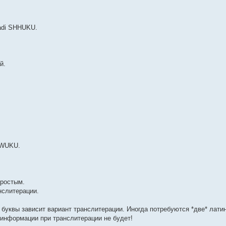
hadi SHHUKU.
й.
 jWUKU.
простым.
нслитерации.
я буквы зависит вариант транслитерации. Иногда потребуются *две* лати
 информации при транслитерации не будет!