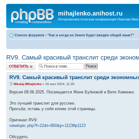
mihajlenko.anihost.ru
Интерлингвистическая конференция Николая Мих
Список форумов
‹
"Как и когда на Земле будет введён общий язык?"
RV9. Самый красивый транслит среди эконо
Ответить
RV9. Самый красивый транслит среди экономны
Nikolaj.Mihajlenko
» 16 июл 2024, 11:30
Версия 08.06.2025. Посвящается Жене Бубновой и Вите Хименко.
Это лучший транслит для русских.
Просьба: оставь у себя копию этой страницы.
Оригинал RV9:
viewtopic.php?f=22&t=850&p=1123#p1123
Обсудить: