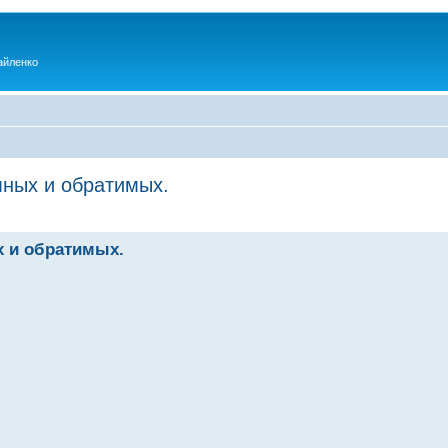
айленко
мных и обратимых.
х и обратимых.