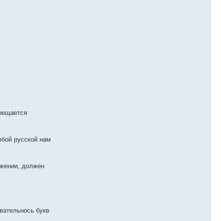
прещается
юбой русской нам
ужении, должен
овательнось букв