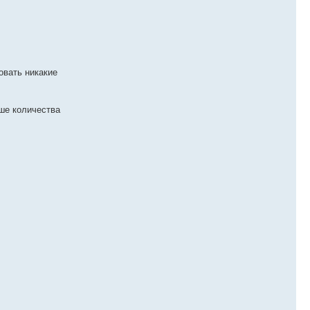
овать никакие
ьше количества