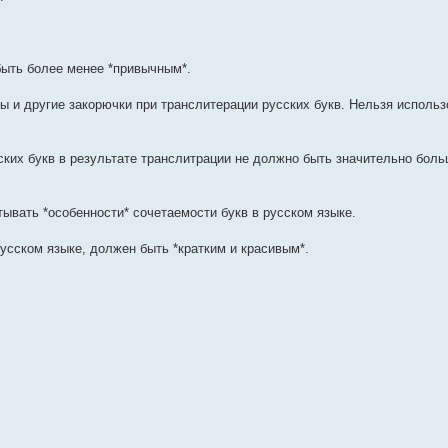
ыть более менее *привычным*.
ы и другие закорючки при транслитерации русских букв. Нельзя использ
ских букв в результате транслитрации не должно быть значительно бол
тывать *особенности* сочетаемости букв в русском языке.
русском языке, должен быть *кратким и красивым*.