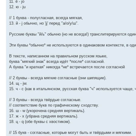
11. ё - jo
12. ю - ju
// 1 буква - полугласная, всегда мягкая,
13. й - j обычно, но 'jj' перед "а/о/у/ш".
Русские буквы "й/ь" обычно (но не всегда!) транслитерируются од
Эти буквы *обычно* не используются в одинаковом контексте, в од
В тексте, написанном на правильном русском языке,
буква "мягкий знак" всегда идёт *после* согласной.
А буква "и краткая" никогда *не* встречается после согласной
// 2 буквы - всегда мягкие согласные (они шипящие).
14. щ - jw.
15. ч - c (как в итальянском, русская буква "ч" используется чаще, ч
// 3 буквы - всегда твёрдые согласные.
// соответствие букв по графическому сходству.
16. ш - w (укорочена средняя вертикаль).
17. ж - x (убрана средняя вертикаль).
18. ц - q (обе буквы с хвостиком).
// 15 букв - согласные, которые могут быть и твёрдыми и мягкими.