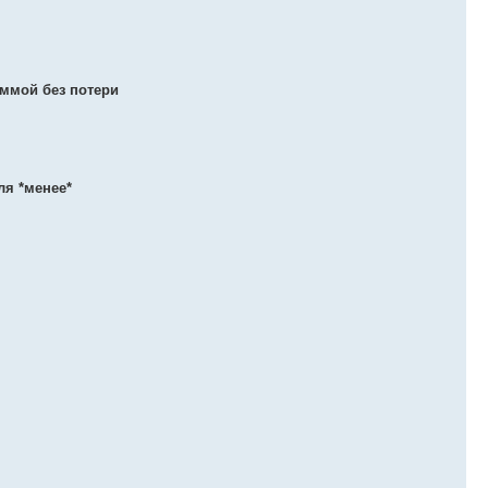
аммой без потери
ля *менее*