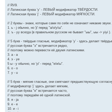
// RV9.
// Латинская буква ‘y’ - ЛЕВЫЙ модификатор ТВЁРДОСТИ.
// Латинская буква ‘j’ - ЛЕВЫЙ модификатор МЯГКОСТИ.
// 2 буквы - знаки, которые сами по себе не означают никакие звуки.
1. ь - j обычно, но 'ji' перед "а/о/у/ш".
2. ъ - yy всегда (в правильном русском не бывает "ыы", ыы -> yiyi ).
// 5 букв - твёрдые гласные, модификатор ‘y’ - здесь делает твёрды
// русская буква "э" встречается редко,
// поэтому можно перевести её двумя латинскими.
3. a - а
4. э - ye
5 ы - y обычно, но 'yi' - перед "е/и/ы".
6. о - o
7. у - u
// 5 букв - мягкие гласные, они смягчают предшествующую согласн
// модификатор ‘j’ здесь делает мягким,
// русская буква "е" встречается часто,
// поэтому передаём её одной латинской.
8. я - ja
9. е - e
10. и - i