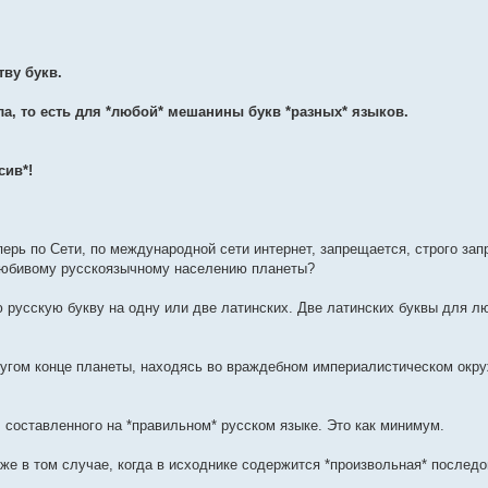
тву букв.
ла, то есть для *любой* мешанины букв *разных* языков.
сив*!
ерь по Сети, по международной сети интернет, запрещается, строго за
олюбивому русскоязычному населению планеты?
ю русскую букву на одну или две латинских. Две латинских буквы для л
ругом конце планеты, находясь во враждебном империалистическом окр
 составленного на *правильном* русском языке. Это как минимум.
же в том случае, когда в исходнике содержится *произвольная* послед
.