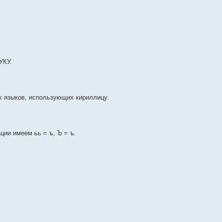
УКУ.
х языков, использующих кириллицу.
ции имеем ьь = ъ, Ъ = ъ.