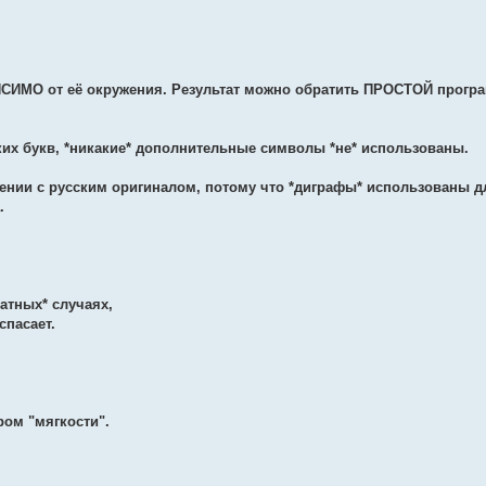
ВИСИМО от её окружения. Результат можно обратить ПРОСТОЙ прогр
ких букв, *никакие* дополнительные символы *не* использованы.
нении с русским оригиналом, потому что *диграфы* использованы д
.
катных* случаях,
спасает.
ром "мягкости".