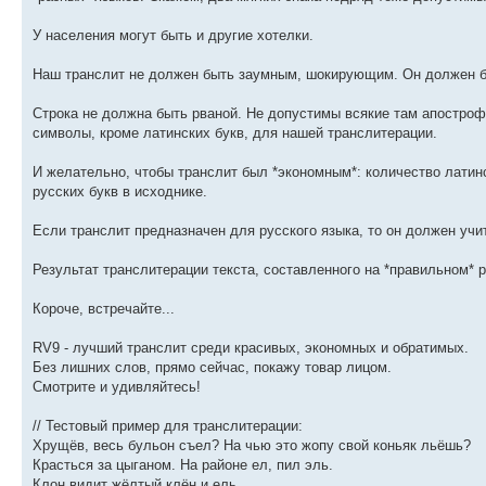
У населения могут быть и другие хотелки.
Наш транслит не должен быть заумным, шокирующим. Он должен б
Строка не должна быть рваной. Не допустимы всякие там апостроф
символы, кроме латинских букв, для нашей транслитерации.
И желательно, чтобы транслит был *экономным*: количество латин
русских букв в исходнике.
Если транслит предназначен для русского языка, то он должен учи
Результат транслитерации текста, составленного на *правильном* 
Короче, встречайте...
RV9 - лучший транслит среди красивых, экономных и обратимых.
Без лишних слов, прямо сейчас, покажу товар лицом.
Смотрите и удивляйтесь!
// Тестовый пример для транслитерации:
Хрущёв, весь бульон съел? На чью это жопу свой коньяк льёшь?
Красться за цыганом. На районе ел, пил эль.
Клон видит жёлтый клён и ель.