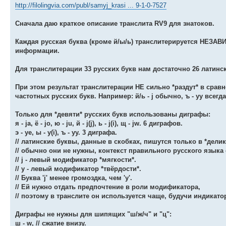
http://filolingvia.com/publ/samyj_krasi ... 9-1-0-7527
Сначала даю краткое описание транслита RV9 для знатоков.
Каждая русская буква (кроме й/ы/ь) транслитерируется НЕЗА
информации.
Для транслитерации 33 русских букв нам достаточно 26 латинс
При этом результат транслитерации НЕ сильно *раздут* в срав
частотных русских букв. Например: й/ь - j обычно, ъ - yy всегда
Только для *девяти* русских букв использованы диграфы:
я - ja, ё - jo, ю - ju, й - j(j), ь - j(i), щ - jw. 6 диграфов.
э - ye, ы - y(i), ъ - yy. 3 диграфа.
// латинские буквы, данные в скобках, пишутся только в *дели
// обычно они не нужны, контекст правильного русского языка 
// j - левый модификатор *мягкости*.
// y - левый модификатор *твёрдости*.
// Буква 'j' менее громоздка, чем 'y'.
// Ей нужно отдать предпочтение в роли модификатора,
// поэтому в транслите он используется чаще, будучи индикато
Диграфы не нужны для шипящих "ш/ж/ч" и "ц":
ш - w, // сжатие внизу.