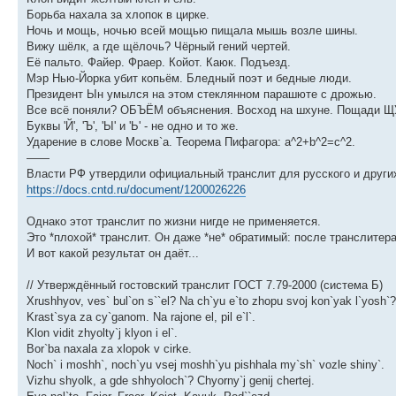
Борьба нахала за хлопок в цирке.
Ночь и мощь, ночью всей мощью пищала мышь возле шины.
Вижу шёлк, а где щёлочь? Чёрный гений чертей.
Её пальто. Файер. Фраер. Койот. Каюк. Подъезд.
Мэр Нью-Йорка убит копьём. Бледный поэт и бедные люди.
Президент Ын умылся на этом стеклянном парашюте с дрожью.
Все всё поняли? ОБЪЁМ объяснения. Восход на шхуне. Пощади Щ
Буквы 'Й', 'Ъ', 'Ы' и 'Ь' - не одно и то же.
Ударение в слове Москв`а. Теорема Пифагора: a^2+b^2=c^2.
——
Власти РФ утвердили официальный транслит для русского и други
https://docs.cntd.ru/document/1200026226
Однако этот транслит по жизни нигде не применяется.
Это *плохой* транслит. Он даже *не* обратимый: после транслитера
И вот какой результат он даёт...
// Утверждённый гостовский транслит ГОСТ 7.79-2000 (система Б)
Xrushhyov, ves` bul`on s``el? Na ch`yu e`to zhopu svoj kon`yak l`yosh`?
Krast`sya za cy`ganom. Na rajone el, pil e`l`.
Klon vidit zhyolty`j klyon i el`.
Bor`ba naxala za xlopok v cirke.
Noch` i moshh`, noch`yu vsej moshh`yu pishhala my`sh` vozle shiny`.
Vizhu shyolk, a gde shhyoloch`? Chyorny`j genij chertej.