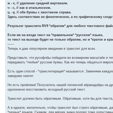
ж - x, // удаление средней вертикали.
ч - c, // как в итальянском.
ц - q. // обе буквы с хвостиком справа.
Здесь соответствие не фонетическое, а по графическому сходс
Результат транслита RV9 *обратим* для любого текстового фай
Если же на входе текст на *правильном* *русском* языке,
то текст на выходе будет не только обратим, но и *краток и кра
——
Теперь я даю популярное введение в транслит для всех.
Представьте, что русофобы победили во всемирном масштабе и теп
передавать *любые* русские буквы. Как же теперь общаться мир
Есть один способ - *транслитерация* называется. Заменяем кажду
заведомо хватит.
Но есть проблема! Получатель нашей латинской абракадабры на д
однозначно восстановить исходный русский текст.
Транслит должен быть обратимым. Обратимым, хотя бы для текста,
А в идеале, желательно, чтобы транслит был строго обратимым, да
*разных* языков. Скажем, два мягких знака подряд тоже допустимы