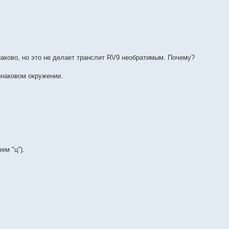
инаково, но это не делает транслит RV9 необратимым. Почему?
инаковом окружении.
ем "ц").