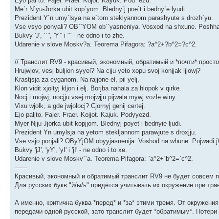
Eyo pal`to. Fajer. Fraer. Kojot. Kayuk. Pod``ezd.
Me`r N`yu-Jorka ubit kop`yom. Bledny`j poe`t i bedny`e lyudi.
Prezident Y`n umy`lsya na e`tom steklyannom parashyute s drozh`yu.
Vse vsyo ponyali? OB``YOM ob``yasneniya. Vosxod na shxune. Posh
Bukvy 'J', '``', 'Y`' i '`' - ne odno i to zhe.
Udarenie v slove Moskv?a. Teorema Pifagora: ?a^2+?b^2=?c^2.
// Транслит RV9 - красивый, экономный, обратимый и *почти* просто
Hrujwjov, vesj buljion syyel? Na cjju yeto xopu svoj konjjak ljjowj?
Krastjsja za cyganom. Na rajjone el, pil yelj.
Klon vidit xjoltyj kljon i elj. Borjba nahala za hlopok v qirke.
Nocj i mojwj, nocjju vsej mojwjju pijwala mywj vozle winy.
Vixu wjolk, a gde jwjolocj? Cjornyj genij certej.
Ejo paljto. Fajer. Fraer. Kojjot. Kajuk. Podyyezd.
Myer Njju-Jjorka ubit kopjjom. Blednyj poyet i bednyie ljudi.
Prezident Yn umylsja na yetom stekljannom parawjute s droxjju.
Vse vsjo ponjali? OByYjOM obyyjasnenija. Voshod na whune. Pojwadi
Bukvy 'jJ', 'yY', 'yI' i 'jI' - ne odno i to xe.
Udarenie v slove Moskv``a. Teorema Pifagora: `a^2+`b^2=`c^2.
——
Красивый, экономный и обратимый транслит RV9 не будет совсем 
Для русских букв "й/ы/ь" придётся учитывать иx окружение при тра
А именно, критична буква *перед* и *за* этими тремя. От окружени
передачи одной русской, зато транслит будет *обратимым*. Потери