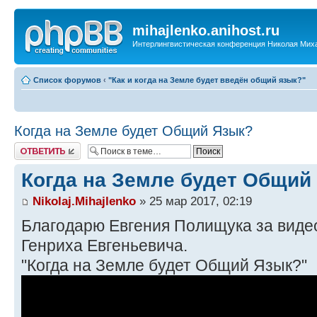
mihajlenko.anihost.ru
Интерлингвистическая конференция Николая Мих
Список форумов
‹
"Как и когда на Земле будет введён общий язык?"
Когда на Земле будет Общий Язык?
Ответить
Когда на Земле будет Общий
Nikolaj.Mihajlenko
» 25 мар 2017, 02:19
Благодарю Евгения Полищука за виде
Генриха Евгеньевича.
"Когда на Земле будет Общий Язык?"