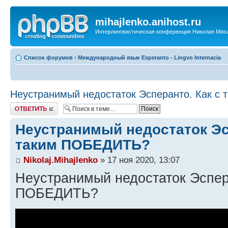
mihajlenko.anihost.ru
Интерлингвистическая конференция Николая Мих
Список форумов
‹
Международный язык Esperanto - Lingvo Internacia
Неустранимый недостаток Эсперанто. Как с
Ответить
Неустранимый недостаток Эс
таким ПОБЕДИТЬ?
Nikolaj.Mihajlenko
» 17 ноя 2020, 13:07
Неустранимый недостаток Эспера
ПОБЕДИТЬ?