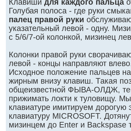
Клавиши
для каждого пальца
о
Голубая полоса - где руки смык
палец правой руки
обслужива
указательный левой - одну. Миз
с 5/6/7-ой колонкой, мизинец лев
Колонки правой руки сворачиваю
левой - концы направляют влево
Исходное положение пальцев на
жирным внизу клавиш. Такая по
общеизвестной ФЫВА-ОЛДЖ, те
прижимать локти к туловищу. М
клавиатуре имитируем дорогую 
клавиатуру MICROSOFT. Дотяну
мизинцем до Enter и Backspase 