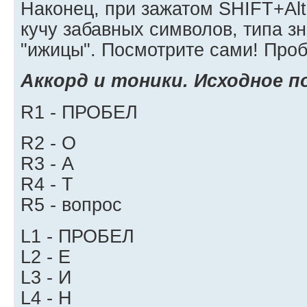
Наконец, при зажатом SHIFT+Alt
кучу забавных символов, типа з
"ижицы". Посмотрите сами! Проб
Аккорд и тоники. Исходное п
R1 - ПРОБЕЛ
R2 - О
R3 - А
R4 - Т
R5 - вопрос
L1 - ПРОБЕЛ
L2 - Е
L3 - И
L4 - Н