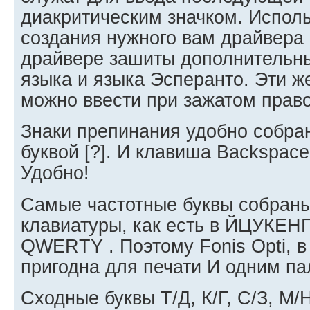
диакритическим значком. Испол
создания нужного вам драйвера
драйвере зашиты дополнительны
языка и языка Эсперанто. Эти ж
можно ввести при зажатом прав
Знаки препинания удобно собран
буквой [?]. И клавиша Backspace
Удобно!
Самые частотные буквы собраны
клавиатуры, как есть в ЙЦУКЕНГ,
QWERTY . Поэтому Fonis Opti, 
пригодна для печати И одним п
Сходные буквы Т/Д, К/Г, С/З, М/Н