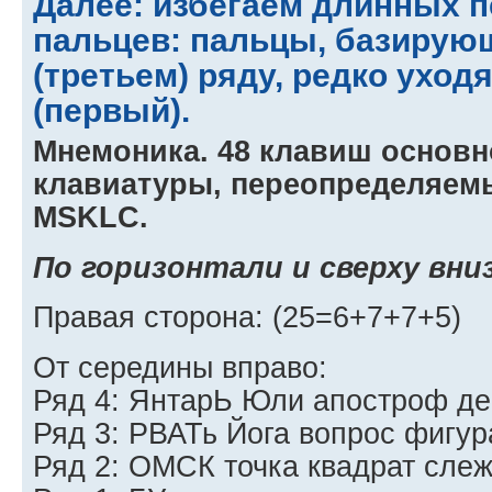
Далее: избегаем длинных 
пальцев: пальцы, базирую
(третьем) ряду, редко уход
(первый).
Мнемоника. 48 клавиш основн
клавиатуры, переопределяем
MSKLC.
По горизонтали и сверху вниз
Правая сторона: (25=6+7+7+5)
От середины вправо:
Ряд 4: ЯнтарЬ Юли апостроф де
Ряд 3: РВАТь Йога вопрос фигура
Ряд 2: ОМСК точка квадрат слеж