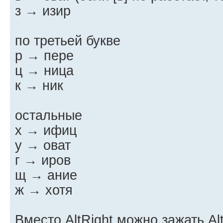
з → изир
по третьей букве
р → пере
ц → ница
к → ник
остальные
х → ифиц
у → оват
г → иров
щ → ание
ж → хотя
Вместо AltRight можно зажать Alt