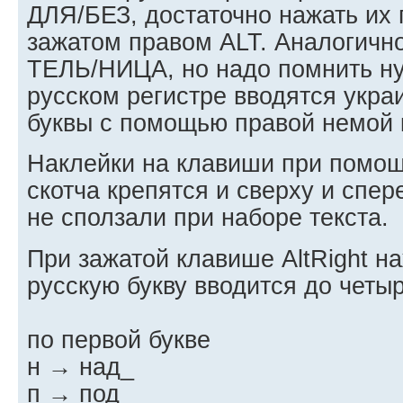
ДЛЯ/БЕЗ, достаточно нажать их 
зажатом правом ALT. Аналогичн
ТЕЛЬ/НИЦА, но надо помнить ну
русском регистре вводятся укра
буквы с помощью правой немой к
Наклейки на клавиши при помощ
скотча крепятся и сверху и спе
не сползали при наборе текста.
При зажатой клавише AltRight н
русскую букву вводится до четыр
по первой букве
н → над_
п → под_