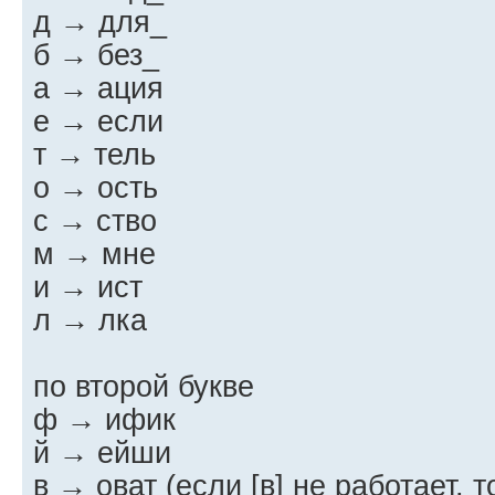
д → для_
б → без_
а → ация
е → если
т → тель
о → ость
с → ство
м → мне
и → ист
л → лка
по второй букве
ф → ифик
й → ейши
в → оват (если [в] не работает, т