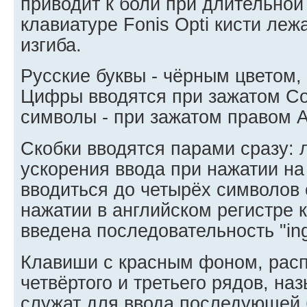
приводит к боли при длительной
клавиатуре Fonis Opti кисти леж
изгиба.
Русские буквы - чёрным цветом, 
Цифры вводятся при зажатом Con
символы - при зажатом правом A
Скобки вводятся парами сразу: 
ускорения ввода при нажатии н
вводиться до четырёх символов 
нажатии в английском регистре 
введена последовательность "ing
Клавиши с красным фоном, рас
четвёртого и третьего рядов, н
служат для ввода последующей 