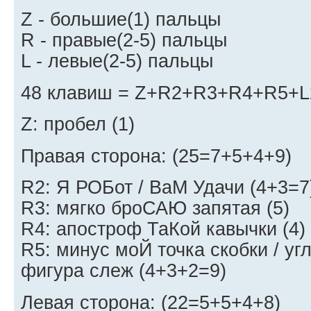
Z - большие(1) пальцы
R - правые(2-5) пальцы
L - левые(2-5) пальцы
48 клавиш = Z+R2+R3+R4+R5+L
Z: пробел (1)
Правая сторона: (25=7+5+4+9)
R2: Я РОБот / ВаМ Удачи (4+3=7
R3: мягко броСАЮ запятая (5)
R4: апостроф ТаКой кавычки (4)
R5: минус моЙ точка скобки / уг
фигура слеж (4+3+2=9)
Левая сторона: (22=5+5+4+8)