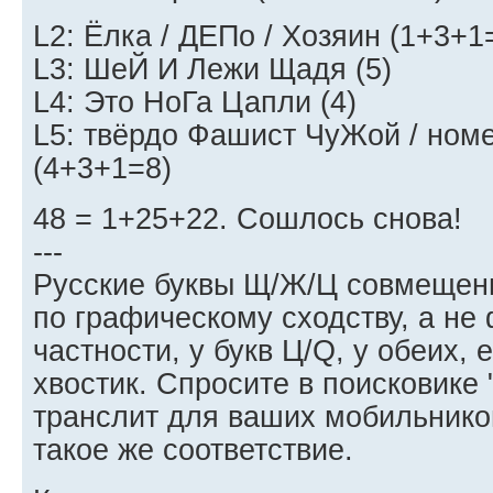
L2: Ёлка / ДЕПо / Хозяин (1+3+1
L3: ШеЙ И Лежи Щадя (5)
L4: Это НоГа Цапли (4)
L5: твёрдо Фашист ЧуЖой / ном
(4+3+1=8)
48 = 1+25+22. Сошлось снова!
---
Русские буквы Щ/Ж/Ц совмещен
по графическому сходству, а не
частности, у букв Ц/Q, у обеих, 
хвостик. Спросите в поисковике
транслит для ваших мобильнико
такое же соответствие.