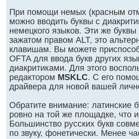
При помощи немых (красным от
можно вводить буквы с диакрит
нeмецкого языков. Эти же буквы
зажатом правом ALT, это альте
клавишам. Вы можете приспосо
OFTA для ввода букв других язы
диакритиками. Для этого воспол
редактором
MSKLC
. С его пом
драйвера для новой вашей личн
Обратите внимание: латинские 
ровно на той же площадке, что 
Большинство русских букв совм
по звуку, фонетически. Менее ч