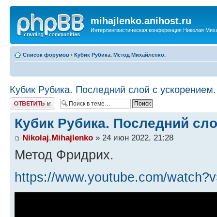
mihajlenko.anihost.ru
Интерлингвистическая конференция Николая Мих
Список форумов
‹
Кубик Рубика. Метод Михайленко.
Кубик Рубика. Последний слой с ускорением.
Ответить
Кубик Рубика. Последний сло
Nikolaj.Mihajlenko
» 24 июн 2022, 21:28
Метод Фридрих.
https://www.youtube.com/watch