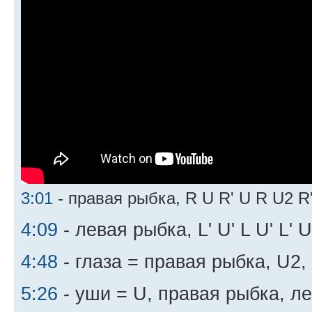
3:01
- правая рыбка, R U R' U R U2 R
4:09
- левая рыбка, L' U' L U' L' 
4:48
- глаза = правая рыбка, U2,
5:26
- уши = U, правая рыбка, л