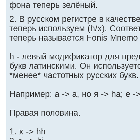
фона теперь зелёный.
2. В русском регистре в качест
теперь используем (h/х). Соотве
теперь называется Fonis Mnemo
h - левый модификатор для пре
букв латинскими. Он использует
*менее* частотных русских букв.
Например: а -> a, но я -> ha; е ->
Правая половина.
1. х -> hh