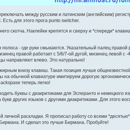
Переключать между русским и латинским (английским) регист
сть для этого прога punto switcher.
его скотча. Наклейки крепятся и сверху и *спереди* клави
 полоса - где руки смыкаются. Указательный палец правой 
зинец правой работает с 5/6/7-ой дугой, мизинец левой с -4/
онцы направляют влево. Это натурально!
 жирным внизу клавиш. Такая позиция лучше общеизвестн
Мы на обычной клавиатуре имитируем дорогую эргономичес
ackspase теперь легко!
дить буквы с диакритиками для Эсперанто и нeмецкого яз
 букв других языков с другими диакритиками. Для этого во
 личной раскладки. Я прописал работу со всеми *десятью*
 Бирмана. И сделал это лучше Бирмана. Пробуйте!