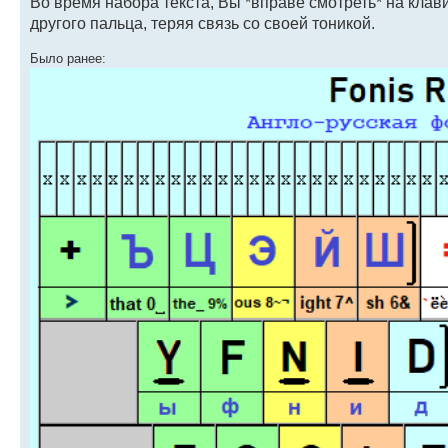
Во время набора текста, Вы *вправе смотреть* на клави
другого пальца, теряя связь со своей тоникой.
Было ранее: