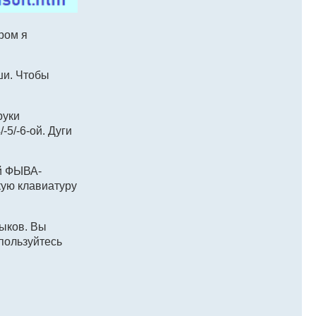
ром я
ши. Чтобы
руки
-5/-6-ой. Дуги
ой ФЫВА-
кую клавиатуру
ыков. Вы
спользуйтесь