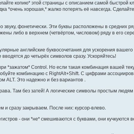
делайте копию* этой страницы с описанием самой быстрой 
адка *очень хорошая,* жалко потерять её навсегда. Сделайт
 звуку, фонетически. Эти буквы расположены в средних ря
жены либо в верхнем (четвёртом, числовом) ряду в его сер
лярные английские буквосочетания для ускорения вашего
 вводятся до четырёх символов сразу. Ускоряйтесь!
при *зажатом* Control. Но если такая комбинация вашей те
обуйте комбинацию с RightAlt+Shift. С цифрами ассоцииро
м ALT. Это надежно и без вариантов .
ава. Там без затей! А логические символы простым людям 
м и сразу закрываем. После них: курсор-влево.
гистров - они *не* смешиваются с буквами, они кучкуются в