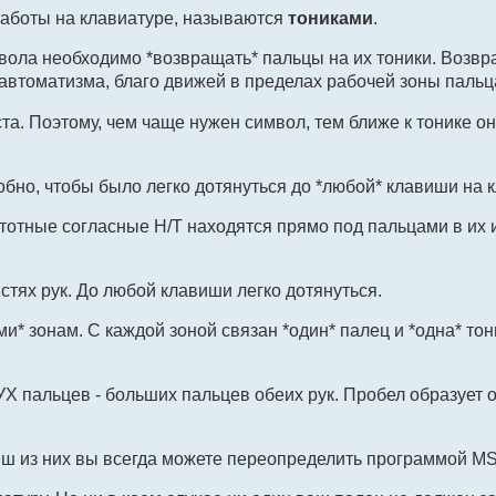
работы на клавиатуре, называются
тониками
.
ола необходимо *возвращать* пальцы на их тоники. Возвра
автоматизма, благо движей в пределах рабочей зоны пальц
та. Поэтому, чем чаще нужен символ, тем ближе к тонике о
обно, чтобы было легко дотянуться до *любой* клавиши на 
тотные согласные Н/Т находятся прямо под пальцами в их 
стях рук. До любой клавиши легко дотянуться.
и* зонам. С каждой зоной связан *один* палец и *одна* тон
УХ пальцев - больших пальцев обеих рук. Пробел образует 
виш из них вы всегда можете переопределить программой M