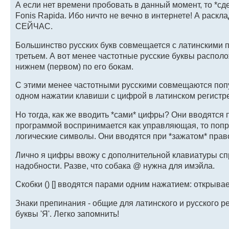
А если нет времени пробовать в данный момент, то *с
Fonis Rapida. Ибо ничто не вечно в интернете! А раскл
СЕЙЧАС.
Большинство русских букв совмещается с латинскими по
третьем. А вот менее частотные русские буквы располо
нижнем (первом) по его бокам.
С этими менее частотными русскими совмещаются попу
одном нажатии клавиши с цифрой в латинском регистре
Но тогда, как же вводить *сами* цифры? Они вводятся 
программой воспринимается как управляющая, то попр
логические символы. Они вводятся при *зажатом* право
Лично я цифры ввожу с дополнительной клавиатуры спр
надобности. Разве, что собака @ нужна для имэйла.
Скобки () [] вводятся парами одним нажатием: открывае
Знаки препинания - общие для латинского и русского ре
буквы 'Я'. Легко запомнить!