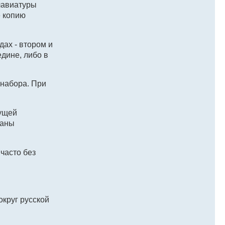
клавиатуры
е копию
дах - втором и
едине, либо в
 набора. При
кущей
ваны
часто без
округ русской