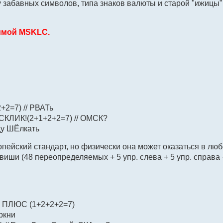
чу забавных символов, типа знаков валюты и старой "ижицы
ммой MSKLC.
+2=7) // РВАТь
СКЛИК!(2+1+2+2=7) // ОМСК?
Уду ШЁлкать
ропейский стандарт, но физически она может оказаться в люб
виши (48 переопределяемых + 5 упр. слева + 5 упр. справа 
И ПЛЮС (1+2+2+2=7)
Ыркни