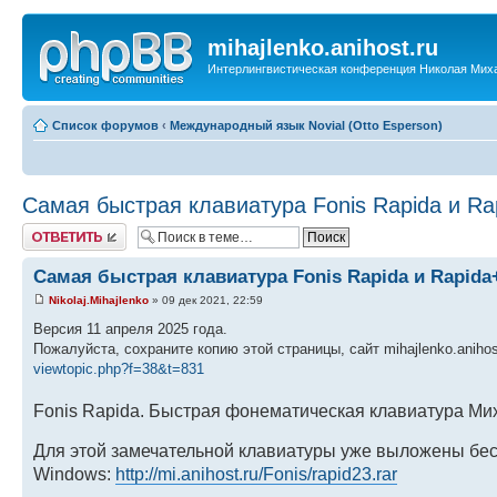
mihajlenko.anihost.ru
Интерлингвистическая конференция Николая Мих
Список форумов
‹
Международный язык Novial (Otto Esperson)
Самая быстрая клавиатура Fonis Rapida и Ra
Ответить
Самая быстрая клавиатура Fonis Rapida и Rapida
Nikolaj.Mihajlenko
» 09 дек 2021, 22:59
Версия 11 апреля 2025 года.
Пожалуйста, сохраните копию этой страницы, сайт mihajlenko.anihos
viewtopic.php?f=38&t=831
Fonis Rapida. Быстрая фонематическая клавиатура Ми
Для этой замечательной клавиатуры уже выложены бе
Windows:
http://mi.anihost.ru/Fonis/rapid23.rar