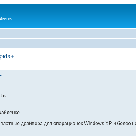
айленко
pida+.
+.
t.ru
хайленко.
сплатные драйвера для операционок Windows XP и более н