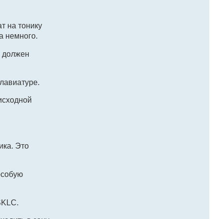
т на тонику
а немного.
н должен
клавиатуре.
исходной
ика. Это
особую
SKLC.