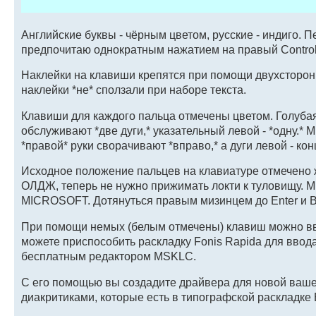
Английские буквы - чёрным цветом, русские - индиго. 
предпочитаю однократным нажатием на правый Control. Е
Наклейки на клавиши крепятся при помощи двухсторонн
наклейки *не* сползали при наборе текста.
Клавиши для каждого пальца отмечены цветом. Голубая
обслуживают *две дуги,* указательный левой - *одну.* Ми
*правой* руки сворачивают *вправо,* а дуги левой - к
Исходное положение пальцев на клавиатуре отмечено
ОЛДЖ, теперь не нужно прижимать локти к туловищу. 
MICROSOFT. Дотянуться правым мизинцем до Enter и B
При помощи немых (белым отмечены) клавиш можно вво
можете приспособить раскладку Fonis Rapida для ввода
бесплатным редактором MSKLC.
С его помощью вы создадите драйвера для новой вашей
диакритиками, которые есть в типографской раскладке