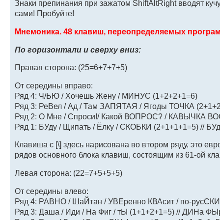
Знаки препинания при зажатом ShiftAltRight вводят ку
сами! Пробуйте!
Мнемоника. 48 клавиш, переопределяемых програ
По горизонтали и сверху вниз:
Правая сторона: (25=6+7+7+5)
От середины вправо:
Ряд 4: Ч/ЬЮ / Хочешь Жену / МИНУС (1+2+2+1=6)
Ряд 3: РеВел / Ад / Там ЗАПЯТАЯ / Ягоды ТОЧКА (2+1+2
Ряд 2: О Мне / Спроси!/ Какой ВОПРОС? / КАВЫЧКА ВО
Ряд 1: БУду / Щипать / Ёлку / СКОБКИ (2+1+1+1=5) // Б
Клавиша с [\] здесь нарисована во втором ряду, это ев
рядов основного блока клавиш, состоящим из 61-ой кла
Левая сторона: (22=7+5+5+5)
От середины влево:
Ряд 4: РАВНО / ШаЙтан / УВЕренно КВАсит / по-русСК
Ряд 3: Даша / Иди / На Фиг / тЫ (1+1+2+1=5) // ДИНа Ф