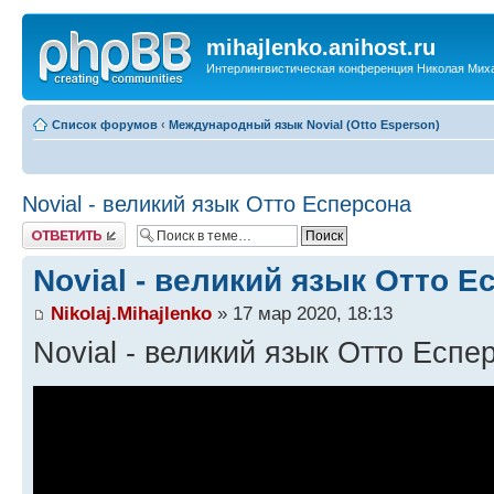
mihajlenko.anihost.ru
Интерлингвистическая конференция Николая Мих
Список форумов
‹
Международный язык Novial (Otto Esperson)
Novial - великий язык Отто Есперсона
Ответить
Novial - великий язык Отто Е
Nikolaj.Mihajlenko
» 17 мар 2020, 18:13
Novial - великий язык Отто Еспе