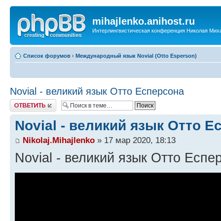
mihajlenko.anihost.ru
Интерлингвистическая конференция Николая Мих
Список форумов
‹
Международный язык Novial (Otto Esperson)
Novial - великий язык Отто Есперсона
Ответить
Novial - великий язык Отто Е
Nikolaj.Mihajlenko
» 17 мар 2020, 18:13
Novial - великий язык Отто Еспе