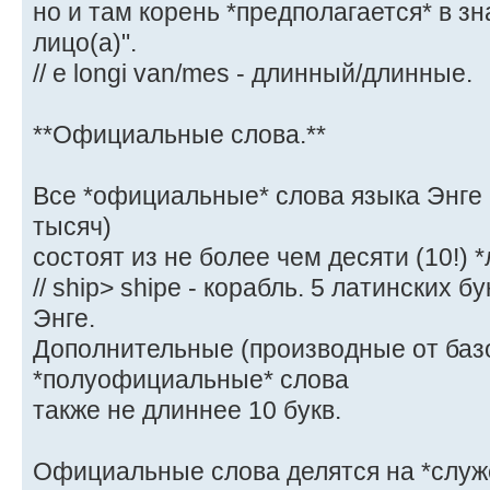
но и там корень *предполагается* в з
лицо(а)".
// e longi van/mes - длинный/длинные.
**Официальные слова.**
Все *официальные* слова языка Энге (
тысяч)
состоят из не более чем десяти (10!) *
// ship> shipe - корабль. 5 латинских б
Энге.
Дополнительные (производные от баз
*полуофициальные* слова
также не длиннее 10 букв.
Официальные слова делятся на *служ