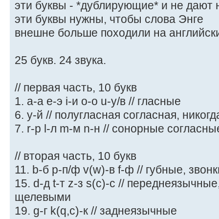
эти буквы - *дублирующие* и не дают 
эти буквы нужны, чтобы слова Энге
внешне больше походили на английски
25 букв. 24 звука.
// первая часть, 10 букв
1. a-а e-э i-и o-о u-у/в // гласные
6. y-й // полугласная согласная, никог
7. r-р l-л m-м n-н // сонорные согласны
// вторая часть, 10 букв
11. b-б p-п/ф v(w)-в f-ф // губные, зво
15. d-д t-т z-з s(c)-с // переднеязычн
щелевыми
19. g-г k(q,c)-к // заднеязычные