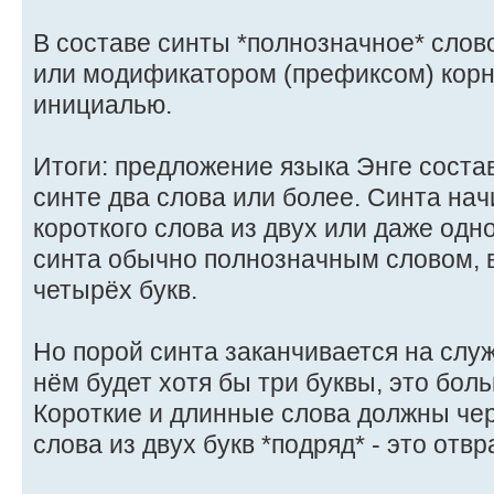
В составе синты *полнозначное* слов
или модификатором (префиксом) корня
инициалью.
Итоги: предложение языка Энге составл
синте два слова или более. Синта нач
короткого слова из двух или даже одн
синта обычно полнозначным словом, 
четырёх букв.
Но порой синта заканчивается на служ
нём будет хотя бы три буквы, это бол
Короткие и длинные слова должны чер
слова из двух букв *подряд* - это отв