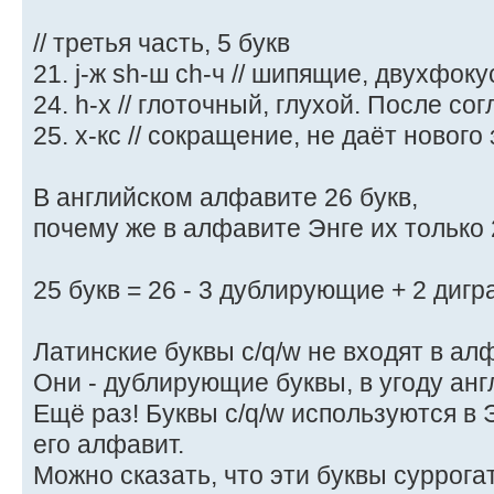
// третья часть, 5 букв
21. j-ж sh-ш ch-ч // шипящие, двухфок
24. h-х // глоточный, глухой. После со
25. x-кс // сокращение, не даёт нового
В английском алфавите 26 букв,
почему же в алфавите Энге их только
25 букв = 26 - 3 дублирующие + 2 дигр
Латинские буквы c/q/w не входят в ал
Они - дублирующие буквы, в угоду ан
Ещё раз! Буквы c/q/w используются в Э
его алфавит.
Можно сказать, что эти буквы суррог