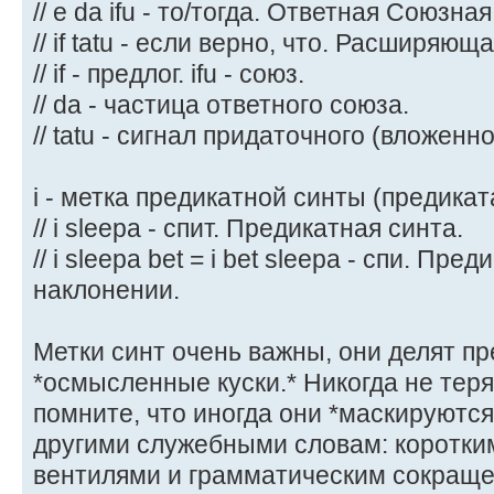
// e da ifu - то/тогда. Ответная Союзная
// if tatu - если верно, что. Расширяю
// if - предлог. ifu - союз.
// da - частица ответного союза.
// tatu - сигнал придаточного (вложенн
i - метка предикатной синты (предикат
// i sleepa - спит. Предикатная синта.
// i sleepa bet = i bet sleepа - спи. Пр
наклонении.
Метки синт очень важны, они делят п
*осмысленные куски.* Никогда не теря
помните, что иногда они *маскируются
другими служебными словам: коротки
вентилями и грамматическим сокращен