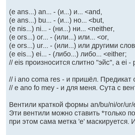
(е ans...) an... - (и...) и... <and,
(е ans...) bu... - (и...) но... <but,
(е nis...) ni... - (ни...) ни... <neither,
(e ors...) or... - (или...) или... <or,
(e ors...) ur... - (или...) или другими сло
(е eis...) ei... - (либо...) либо... <either;
// eis произносится слитно "эйс", а ei -
// i ano coma res - и пришёл. Предикат
// e ano fo mey - и для меня. Сута с ве
Вентили краткой формы an/bu/ni/or/ur/
Эти вентили можно ставить *только пос
при этом сама метка 'e' маскируется. 