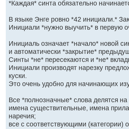
*Каждая* синта обязательно начинает
В языке Энге ровно *42 инициали.* За
Инициали *нужно выучить* в первую о
Инициаль означает *начало* новой си
и автоматически *закрытие* предыду
Синты *не* пересекаются и *не* вклад
Инициали производят нарезку предл
куски.
Это очень удобно для начинающих изу
Все *полнозначные* слова делятся на 
имена существительные, имена прила
наречия;
все с соответствующими (категории) око