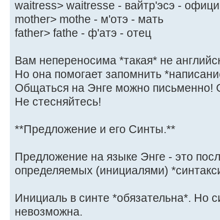
waitress> waitresse - вайтр'эсэ - офиц
mother> mothe - м'отэ - мать
father> fathe - ф'атэ - отец
Вам непереносима *такая* не английс
Но она помогает запомнить *написание
Общаться на Энге можно письменно! О
Не стесняйтесь!
**Предложение и его Синты.**
Предложение на языке Энге - это пос
определяемых (инициалями) *синтаксич
Инициаль в синте *обязательна*. Но с
невозможна.