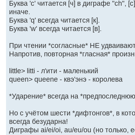
Буква 'c' читается [ч] в диграфe "ch", [с
иначе.
Буква 'q' всегда читается [к].
Буква 'w' всегда читается [в].
При чтении *согласные* НЕ удваивают
Напротив, повторная *гласная* произн
little> litti - л'ити - маленький
queen> queene - квэ'энэ - королева
*Ударение* всегда на *предпоследнюю
Но с учётом шести *дифтонгов*, в кот
всегда безударна!
Диграфы ai/ei/oi, au/eu/ou (но только, 