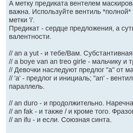
А метку предиката вентелем маскиров
важна. Используйте вентиль *полной*
метки 'i'.
Предикат - сердце предложения, а сут
валентности.
// an a yut - и тебе/Вам. Субстантивная
// a boye van an tгео girle - мальчику и
// Девочки наследуют предлог "a" от м
// 'a' - предлог и инициаль; ''an' - вен
параллель.
// an duro - и продолжительно. Наречна
// an fak - и также / и кроме того. Фраз
// an ifu - и если. Союзная синта.