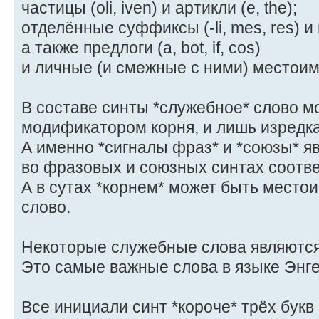
частицы (oli, iven) и артикли (e, the);
отделённые суффиксы (-li, mes, res) и
а также предлоги (a, bot, if, cos)
и личные (и смежные с ними) местоимени
В составе синты *служебное* слово м
модификатором корня, и лишь изредк
А именно *сигналы фраз* и *союзы* я
во фразовых и союзных синтах соотве
А в сутах *корнем* может быть место
слово.
Некоторые служебные слова являются
Это самые важные слова в языке Энге
Все инициали синт *короче* трёх букв (e