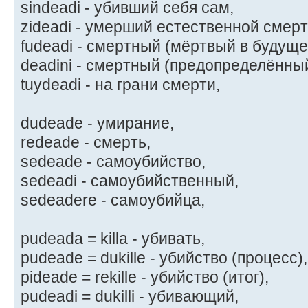
sindeadi - убивший себя сам,
zideadi - умерший естественной смер
fudeadi - смертный (мёртвый в будуще
deadini - смертный (предопределённый
tuydeadi - на грани смерти,
dudeade - умирание,
redeade - смерть,
sedeade - самоубийство,
sedeadi - самоубийственный,
sedeadere - самоубийца,
pudeada = killa - убивать,
pudeade = dukille - убийство (процесс),
pideade = rekille - убийство (итог),
pudeadi = dukilli - убивающий,