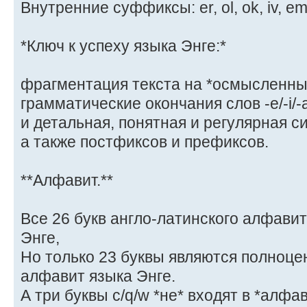
Внутренние суффиксы: er, ol, ok, iv, em, 
*Ключ к успеху языка Энге:*
фрагментация текста на *осмысленные*
грамматические окончания слов -e/-i/-a
и детальная, понятная и регулярная с
а также постфиксов и префиксов.
**Алфавит.**
Все 26 букв англо-латинского алфавит
Энге,
Но только 23 буквы являются полноце
алфавит языка Энге.
А три буквы c/q/w *не* входят в *алфав