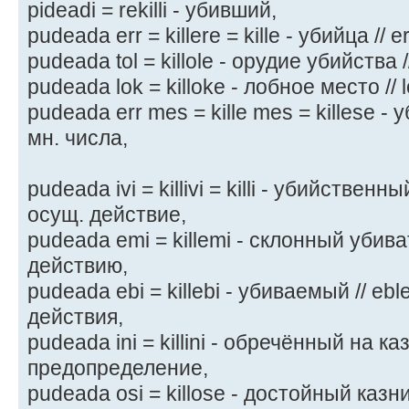
pideadi = rekilli - убивший,
pudeada err = killere = kille - убийца // 
pudeada tol = killole - орудие убийства /
pudeada lok = killoke - лобное место // 
pudeada err mes = kille mes = killese -
мн. числа,
pudeada ivi = killivi = killi - убийственны
осущ. действие,
pudeada emi = killemi - склонный убиват
действию,
pudeada ebi = killebi - убиваемый // eb
действия,
pudeada ini = killini - обречённый на казн
предопределение,
pudeada osi = killose - достойный казни