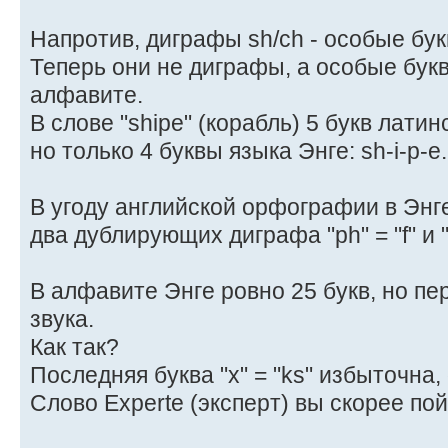
Напротив, диграфы sh/ch - особые бу
Теперь они не диграфы, а особые бук
алфавите.
В слове "shipe" (корабль) 5 букв латин
но только 4 буквы языка Энге: sh-i-p-e.
В угоду английской орфографии в Эн
два дублирующих диграфа "ph" = "f" и "q
В алфавите Энге ровно 25 букв, но пе
звука.
Как так?
Последняя буква "x" = "ks" избыточна,
Слово Experte (эксперт) вы скорее пой