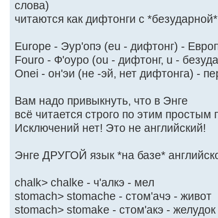
слова)
читаются как дифтонги с *безударной*
Europe - Эур'опэ (eu - дифтонг) - Евро
Fouro - Ф'оуро (ou - дифтонг, u - безуд
Onei - он'эи (не -эй, нет дифтонга) - п
Вам надо привыкнуть, что в Энге
всё читается строго по этим простым 
Исключений нет! Это не английский!
Энге ДРУГОЙ язык *на базе* английско
chalk> chalke - ч'алкэ - мел
stomach> stomache - стом'ачэ - живот
stomach> stomake - стом'акэ - желудок