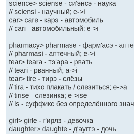
science> sciense - си'энсэ - наука
// sciensi - научный; e->i
car> care - карэ - автомобиль
// cari - автомобильный; e->i
pharmacy> pharmase - фарм'асэ - апте
// pharmasi - аптечный; e->i
tear> teara - тэ'ара - рвать
// teari - рванный; a->i
tear> tire - тирэ - слёзы
// tira - тихо плакать / слезиться; e->a
// tirise - слезинка; e->ise
// is - суффикс без определённого зна
girl> girle - г'ирлэ - девочка
daughter> daughte - д'аугтэ - дочь