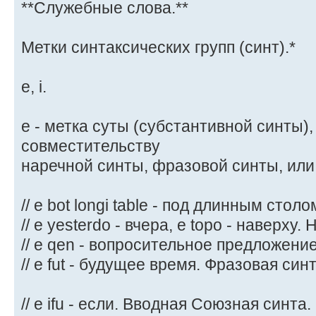
**Служебные слова.**
Метки синтаксических групп (синт).*
e, i.
e - метка суты (субстантивной синты), 
совместительству
наречной синты, фразовой синты, или
// e bot longi table - под длинным столо
// e yesterdo - вчера, e topo - наверху
// е qen - вопросительное предложени
// e fut - будущее время. Фразовая синт
// e ifu - если. Вводная Союзная синта.