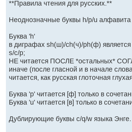
**Правила чтения для русских.**
Неоднозначные буквы h/p/u алфавита 
Буква 'h'
в диграфах sh(ш)/ch(ч)/ph(ф) являетс
s/c/p;
НЕ читается ПОСЛЕ *остальных* СО
иначе (после гласной и в начале слова
читается, как русская глоточная глухая 
Буква 'p' читается [ф] только в сочетани
Буква 'u' читается [в] только в сочетани
Дублирующие буквы c/q/w языка Энге.