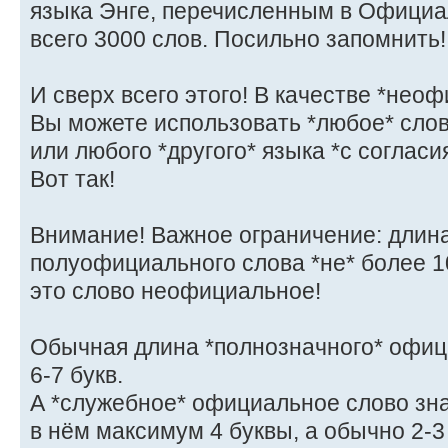
языка Энге, перечисленным в Официа
всего 3000 слов. Посильно запомнить!
И сверх всего этого! В качестве *нео
Вы можете использовать *любое* слов
или любого *другого* языка *с согласи
Вот так!
Внимание! Важное ограничение: длин
полуофициального слова *не* более 1
это слово неофициальное!
Обычная длина *полнозначного* офици
6-7 букв.
А *служебное* официальное слово зна
в нём максимум 4 буквы, а обычно 2-3