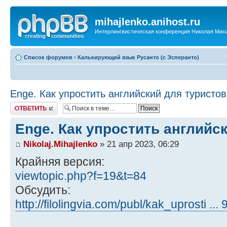
mihajlenko.anihost.ru
Интерлингвистическая конференция Николая Мих
Список форумов
‹
Калькирующий язык Русанто (с Эсперанто)
Enge. Как упростить английский для туристо
Ответить
Enge. Как упростить английс
Nikolaj.Mihajlenko
» 21 апр 2023, 06:29
Крайняя версия:
viewtopic.php?f=19&t=84
Обсудить:
http://filolingvia.com/publ/kak_uprosti ...