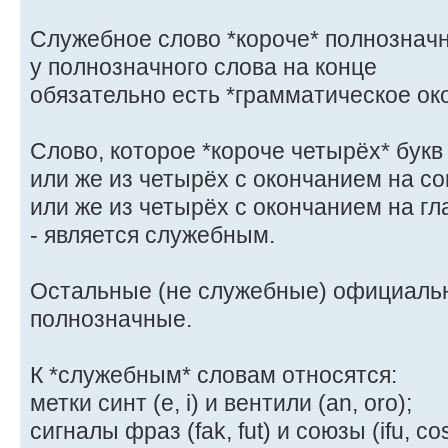
Служебное слово *короче* полнозначно
у полнозначного слова на конце
обязательно есть *грамматическое ок
Слово, которое *короче четырёх* букв (
или же из четырёх с окончанием на сог
или же из четырёх с окончанием на глас
- является служебным.
Остальные (не служебные) официальн
полнозначные.
К *служебным* словам относятся:
метки синт (e, i) и вентили (an, oro);
сигналы фраз (fak, fut) и союзы (ifu, co