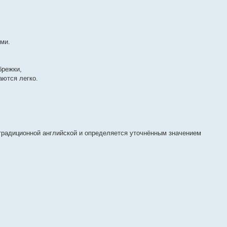
ми.
брежки,
аются легко.
традиционной английской и определяется уточнённым значением