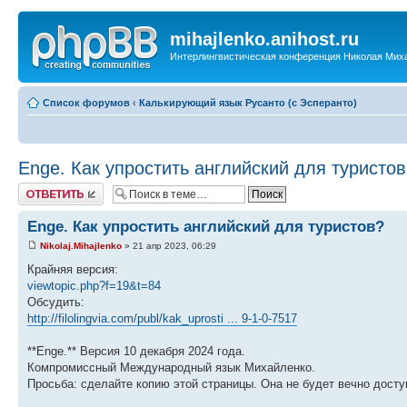
mihajlenko.anihost.ru
Интерлингвистическая конференция Николая Мих
Список форумов
‹
Калькирующий язык Русанто (с Эсперанто)
Enge. Как упростить английский для туристо
Ответить
Enge. Как упростить английский для туристов?
Nikolaj.Mihajlenko
» 21 апр 2023, 06:29
Крайняя версия:
viewtopic.php?f=19&t=84
Обсудить:
http://filolingvia.com/publ/kak_uprosti ... 9-1-0-7517
**Enge.** Версия 10 декабря 2024 года.
Компромиссный Международный язык Михайленко.
Просьба: сделайте копию этой страницы. Она не будет вечно досту