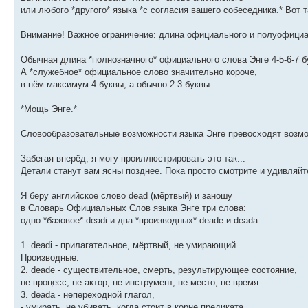
или любого *другого* языка *с согласия вашего собеседника.* Вот т
Внимание! Важное ограничение: длина официального и полуофициал
Обычная длина *полнозначного* официального слова Энге 4-5-6-7 б
А *служебное* официальное слово значительно короче,
в нём максимум 4 буквы, а обычно 2-3 буквы.
*Мощь Энге.*
Словообразовательные возможности языка Энге превосходят возм
Забегая вперёд, я могу проиллюстрировать это так...
Детали станут вам ясны позднее. Пока просто смотрите и удивляйт
Я беру английское слово dead (мёртвый) и заношу
в Словарь Официальных Слов языка Энге три слова:
одно *базовое* deadi и два *производных* deade и deada:
1. deadi - прилагательное, мёртвый, не умирающий.
Производные:
2. deade - существительное, смерть, результирующее состояние,
не процесс, не актор, не инструмент, не место, не время.
3. deada - непереходной глагол,
- умирать, не убивать, когда стоит в корне предиката,