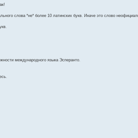
ак!
ьного слова *не* более 10 латинских букв. Иначе это слово неофициал
укв.
ожности международного языка Эсперанто.
есь.