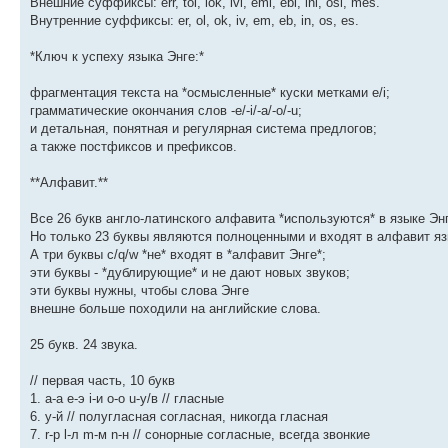
Внешние суффиксы: err, tol, lok, ivi, emi, ebi, ini, osi, mes.
Внутренние суффиксы: er, ol, ok, iv, em, eb, in, os, es.
*Ключ к успеху языка Энге:*
фрагментация текста на *осмысленные* куски метками e/i;
грамматические окончания слов -e/-i/-a/-o/-u;
и детальная, понятная и регулярная система предлогов;
а также постфиксов и префиксов.
**Алфавит.**
Все 26 букв англо-латинского алфавита *используются* в языке Энг
Но только 23 буквы являются полноценными и входят в алфавит яз
А три буквы c/q/w *не* входят в *алфавит Энге*;
эти буквы - *дублирующие* и не дают новых звуков;
эти буквы нужны, чтобы слова Энге
внешне больше походили на английские слова.
25 букв. 24 звука.
// первая часть, 10 букв
1. a-а e-э i-и o-о u-у/в // гласные
6. y-й // полугласная согласная, никогда гласная
7. r-р l-л m-м n-н // сонорные согласные, всегда звонкие