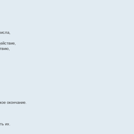
числа,
 действие,
ствию,
ое окончание.
ть их.