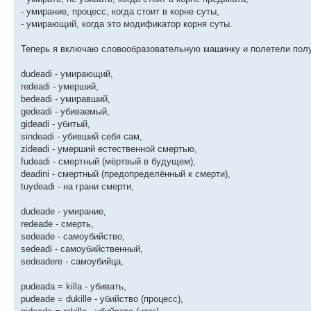
- умирание, процесс, когда стоит в корне суты,
- умирающий, когда это модификатор корня суты.
Теперь я включаю словообразовательную машинку и полетели пол
dudeadi - умирающий,
redeadi - умерший,
bedeadi - умиравший,
gedeadi - убиваемый,
gideadi - убитый,
sindeadi - убивший себя сам,
zideadi - умерший естественной смертью,
fudeadi - смертный (мёртвый в будущем),
deadini - смертный (предопределённый к смерти),
tuydeadi - на грани смерти,
dudeade - умирание,
redeade - смерть,
sedeade - самоубийство,
sedeadi - самоубийственный,
sedeadere - самоубийца,
pudeada = killa - убивать,
pudeade = dukille - убийство (процесс),