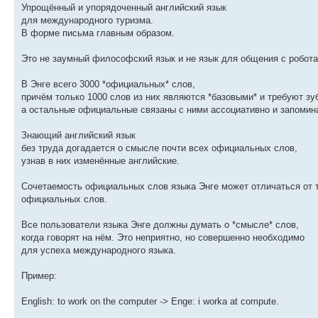
Упрощённый и упорядоченный английский язык
для международного туризма.
В форме письма главным образом.
Это не заумный философский язык и не язык для общения с робота
В Энге всего 3000 *официальных* слов,
причём только 1000 слов из них являются *базовыми* и требуют зу
а остальные официальные связаны с ними ассоциативно и запомин
Знающий английский язык
без труда догадается о смысле почти всех официальных слов,
узнав в них изменённые английские.
Сочетаемость официальных слов языка Энге может отличаться от 
официальных слов.
Все пользователи языка Энге должны думать о *смысле* слов,
когда говорят на нём. Это неприятно, но совершенно необходимо
для успеха международного языка.
Пример:
English: to work on the computer -> Enge: i worka at compute.