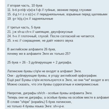
// вторая часть, 10 букв
11. b-б p-п/ф v(w)-в f-ф // губные, звонкие перед глухими
15. d-д t-т z-з s(c)-с // переднеязычные, взрывные перед щелевыми
19. g-г k(q,c)-к // заднеязычные
// третья часть, 5 букв
21. j-ж sh-ш ch-ч // шипящие, двухфокусные
24. h-х // глоточный, глухой. После согласной не читается.
25. x-кс // сокращение, не даёт нового звука
В английском алфавите 26 букв,
почему же в алфавите Энге их только 25?
25 букв = 26 - 3 дублирующие + 2 диграфа.
Латинские буквы c/q/w не входят в алфавит Энге.
Они - дублирующие буквы, в угоду английский орфографии.
Ещё раз! Буквы c/q/w используются в Энге, но они *не* входят в ег
Можно сказать, что эти буквы суррогатные и компромиссные.
Напротив, диграфы sh/ch - особые буквы алфавита Энге.
Теперь они не диграфы, а особые буквы на особом месте в алфавит
В слове "shipe" (корабль) 5 букв латинских,
но только 4 буквы языка Энге: sh-i-p-e.