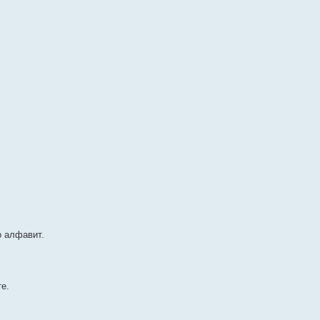
о алфавит.
е.