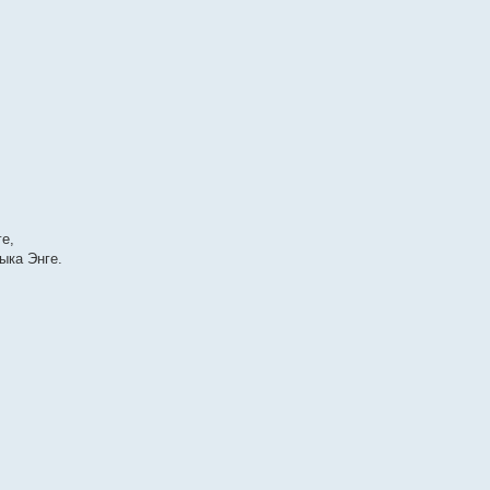
е,
ыка Энге.