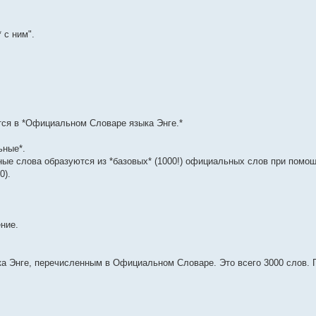
 с ним".
тся в *Официальном Словаре языка Энге.*
ьные*.
ные слова образуются из *базовых* (1000!) официальных слов при помощ
0).
ние.
а Энге, перечисленным в Официальном Словаре. Это всего 3000 слов. 