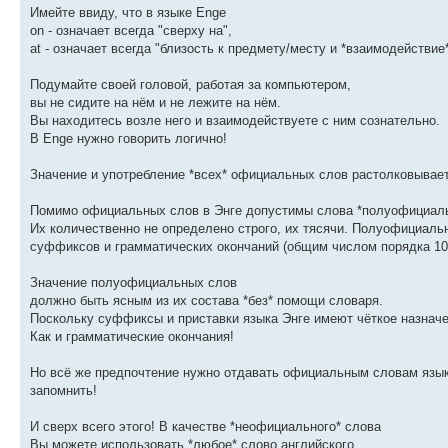
Имейте ввиду, что в языке Enge
on - означает всегда "сверху на",
at - означает всегда "близость к предмету/месту и *взаимодействие*
Подумайте своей головой, работая за компьютером,
вы не сидите на нём и не лежите на нём.
Вы находитесь возле него и взаимодействуете с ним сознательно.
В Enge нужно говорить логично!
Значение и употребление *всех* официальных слов растолковывае
Помимо официальных слов в Энге допустимы слова *полуофициал
Их количественно не определено строго, их тясячи. Полуофициаль
суффиксов и грамматических окончаний (общим числом порядка 10
Значение полуофициальных слов
должно быть ясным из их состава *без* помощи словаря.
Поскольку суффиксы и приставки языка Энге имеют чёткое назначе
Как и грамматические окончания!
Но всё же предпочтение нужно отдавать официальным словам язык
запомнить!
И сверх всего этого! В качестве *неофициального* слова
Вы можете использовать *любое* слово английского