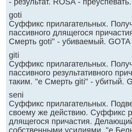
- результат. ROSA - преуспевать.
goti
Суффикс прилагательных. Пол
пассивного длящегося причастия
Смерть goti" - убиваемый. GOTA 
giti
Суффикс прилагательных. Полу
пассивного результативного при
таким. "e Смерть giti" - убитый. 
seni
Суффикс прилагательных. Подв
своему же действию. Суффикс 
длящегося причастия. Делающий
собственными усилиями. "e Белы