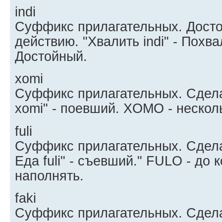
indi
Суффикс прилагательных. Досто
действию. "Хвалить indi" - Похва
Достойный.
xomi
Суффикс прилагательных. Сдела
xomi" - поевший. XOMO - нескол
fuli
Суффикс прилагательных. Сдела
Еда fuli" - съевший." FULO - до 
наполнять.
faki
Суффикс прилагательных. Сдел