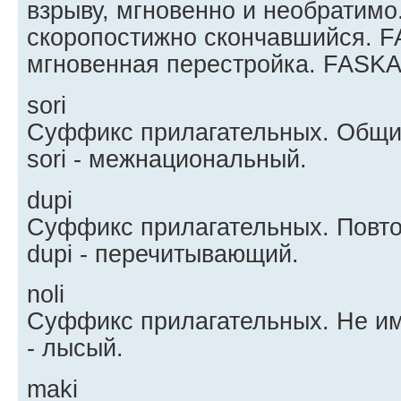
взрыву, мгновенно и необратимо. 
скоропостижно скончавшийся. FA
мгновенная перестройка. FASKA 
sori
Суффикс прилагательных. Общи
sori - межнациональный.
dupi
Суффикс прилагательных. Повто
dupi - перечитывающий.
noli
Суффикс прилагательных. Не им
- лысый.
maki