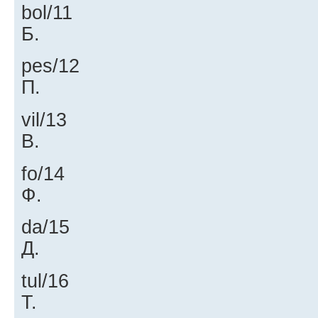
bol/11
Б.
pes/12
П.
vil/13
В.
fo/14
Ф.
da/15
Д.
tul/16
Т.