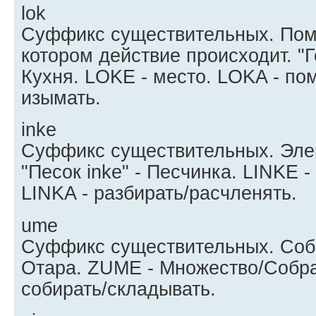
lok
Суффикс существительных. Пом
котором действие происходит. "Го
Кухня. LOKE - место. LOKA - по
изымать.
inke
Суффикс существительных. Эле
"Песок inke" - Песчинка. LINKE 
LINKA - разбирать/расчленять.
ume
Суффикс существительных. Собр
Отара. ZUME - Множество/Собр
собирать/складывать.