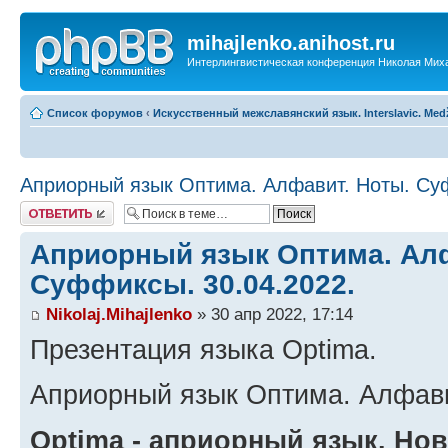
mihajlenko.anihost.ru
Интерлингвистическая конференция Николая Мих
Список форумов
‹
Искусственный межславянский язык. Interslavic. Medž
Априорный язык Оптима. Алфавит. Ноты. Суф
Ответить
Априорный язык Оптима. Алф
Суффиксы. 30.04.2022.
Nikolaj.Mihajlenko
» 30 апр 2022, 17:14
Презентация языка Optima.
Априорный язык Оптима. Алфав
Optima - aприорный язык. Но