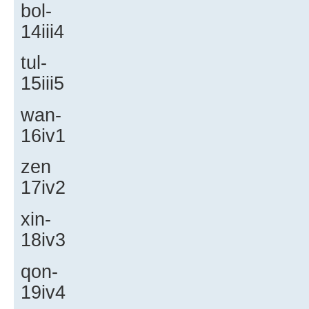
bol-
14iii4
tul-
15iii5
wan-
16iv1
zen
17iv2
xin-
18iv3
qon-
19iv4