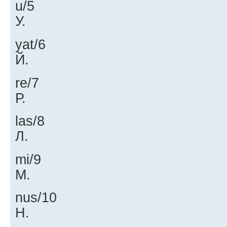
u/5
У.
yat/6
Й.
re/7
Р.
las/8
Л.
mi/9
М.
nus/10
Н.