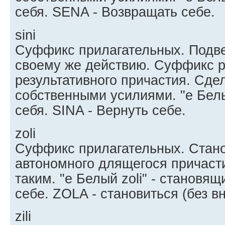
себя. SENA - Возвращать себе.
sini
Суффикс прилагательных. Подв
своему же действию. Суффикс 
результативного причастия. Сде
собственными усилиями. "e Бел
себя. SINA - Вернуть себе.
zoli
Суффикс прилагательных. Стан
автономного длящегося причас
таким. "e Белый zoli" - становя
себе. ZOLA - становиться (без в
zili