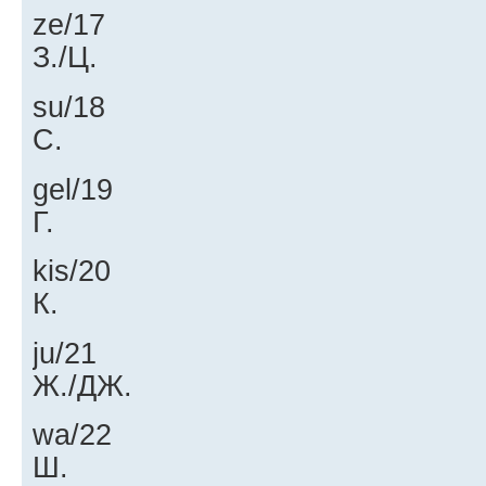
ze/17
З./Ц.
su/18
С.
gel/19
Г.
kis/20
К.
ju/21
Ж./ДЖ.
wa/22
Ш.