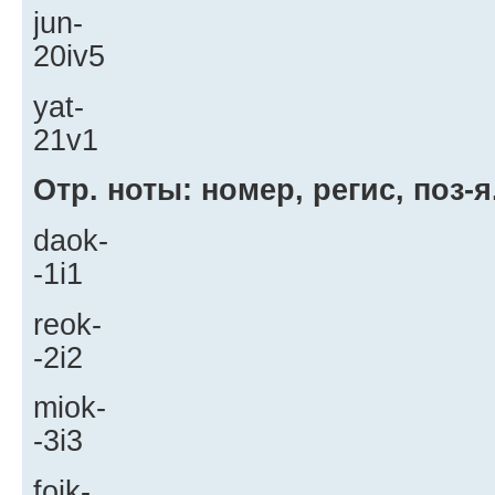
jun-
20iv5
yat-
21v1
Отр. ноты: номер, регис, поз-я
daok-
-1i1
reok-
-2i2
miok-
-3i3
foik-