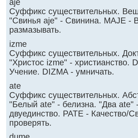
aje
Суффикс существительных. Вещ
"Свинья aje" - Свинина. MAJE - 
размазывать.
izme
Суффикс существительных. Докт
"Христос izme" - христианство. 
Учение. DIZMA - умничать.
ate
Суффикс существительных. Абст
"Белый ate" - белизна. "Два ate"
двуединство. PATE - Качество/Св
проверять.
dume