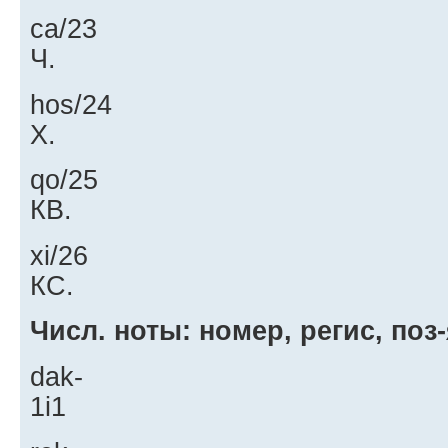
ca/23
Ч.
hos/24
Х.
qo/25
КВ.
xi/26
КС.
Числ. ноты: номер, регис, поз-
dak-
1i1