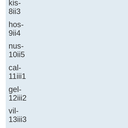
kis-
8ii3
hos-
9ii4
nus-
10ii5
cal-
11iii1
gel-
12iii2
vil-
13iii3