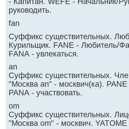
- Капитан. WEFE - Начальник/Ру
руководить.
fan
Суффикс существительных. Любит
Курильщик. FANE - Любитель/Фа
FANA - увлекаться.
an
Суффикс существительных. Чле
"Москва an" - москвич(ка). PANE
PANA - участвовать.
om
Суффикс существительных. Лицо
"Москва om" - москвич. YATOME 