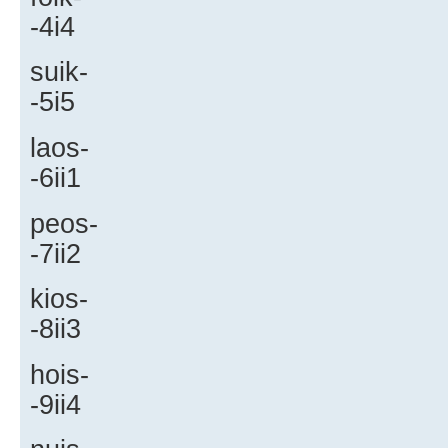
-4i4
suik-
-5i5
laos-
-6ii1
peos-
-7ii2
kios-
-8ii3
hois-
-9ii4