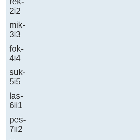
rek-
2i2
mik-
3i3
fok-
4i4
suk-
5i5
las-
6ii1
pes-
7ii2