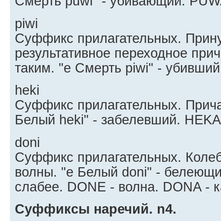
Смерть puwi" - убивающий. PUW
piwi
Суффикс прилагательных. Прин
результативное переходное при
таким. "e Смерть piwi" - убивший
heki
Суффикс прилагательных. Прича
Белый heki" - забелевший. HEKA 
doni
Суффикс прилагательных. Коле
волны. "e Белый doni" - белеющи
слабее. DONE - волна. DONA - к
Суффиксы наречий. n4.