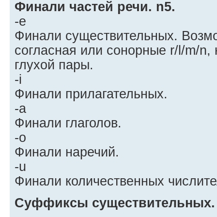
Финали частей речи. n5.
-e
Финали существительных. Возмо
согласная или сонорные r/l/m/n,
глухой пары.
-i
Финали прилагательных.
-a
Финали глаголов.
-o
Финали наречий.
-u
Финали количественных числите
Суффиксы существительных. 