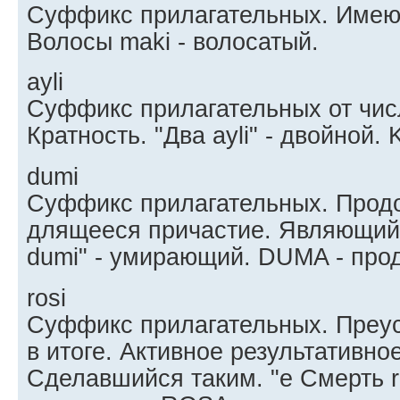
Суффикс прилагательных. Имею
Волосы maki - волосатый.
ayli
Суффикс прилагательных от чис
Кратность. "Два ayli" - двойной.
dumi
Суффикс прилагательных. Прод
длящееся причастие. Являющийс
dumi" - умирающий. DUMA - про
rоsi
Суффикс прилагательных. Преу
в итоге. Активное результативно
Сделавшийся таким. "e Смерть r