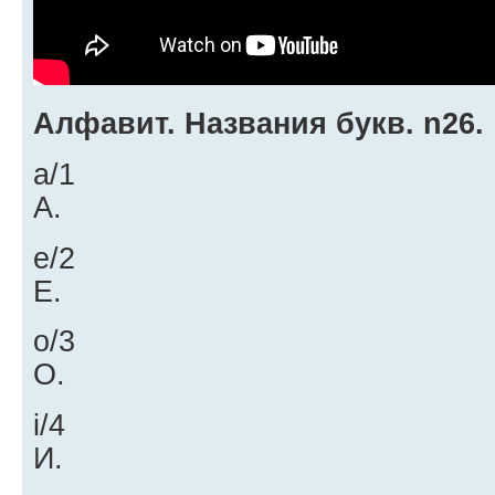
Алфавит. Названия букв. n26.
a/1
А.
e/2
Е.
o/3
О.
i/4
И.