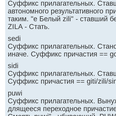
Суффикс прилагательных. Став
автономного результативного п
таким. "e Белый zili" - ставший
ZILA - Стать.
sedi
Суффикс прилагательных. Стано
иначе. Суффикс причастия == goti
sidi
Суффикс прилагательных. Ставш
Суффикс причастия == giti/zili/sin
puwi
Суффикс прилагательных. Выну
длящееся переходное причастие