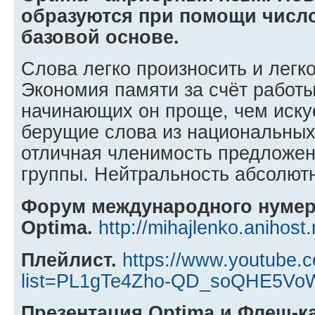
образуются при помощи числ
базовой основе.
Слова легко произносить и легко
Экономия памяти за счёт работы
начинающих он проще, чем иску
берущие слова из национальных 
отличная членимость предложен
группы. Нейтральность абсолют
Форум международного нумер
Optima.
http://mihajlenko.anihos
Плейлист.
https://www.youtube.c
list=PL1gTe4Zho-QD_soQHE5VoW
Презентация Optima и Флеш-к