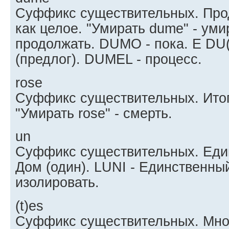
Суффикс существительных. Про
как целое. "Умирать dume" - ум
продолжать. DUMO - пока. E DU(M
(предлог). DUMEL - процесс.
rose
Суффикс существительных. Итог
"Умирать rose" - смерть.
un
Суффикс существительных. Един
Дом (один). LUNI - Единственны
изолировать.
(t)es
Суффикс существительных. Мно