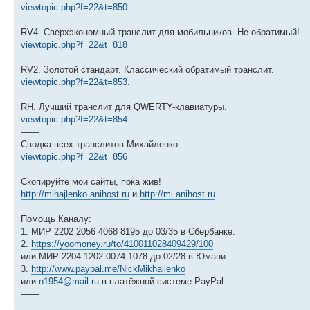
viewtopic.php?f=22&t=850
RV4. Сверхэкономный транслит для мобильников. Не обратимый!
viewtopic.php?f=22&t=818
RV2. Золотой стандарт. Классический обратимый транслит.
viewtopic.php?f=22&t=853
.
RH. Лучший транслит для QWERTY-клавиатуры.
viewtopic.php?f=22&t=854
——
Сводка всех транслитов Михайленко:
viewtopic.php?f=22&t=856
Скопируйте мои сайты, пока жив!
http://mihajlenko.anihost.ru
и
http://mi.anihost.ru
Помощь Каналу:
1. МИР 2202 2056 4068 8195 до 03/35 в Сбербанке.
2.
https://yoomoney.ru/to/410011028409429/100
или МИР 2204 1202 0074 1078 до 02/28 в Юмани
3.
http://www.paypal.me/NickMikhailenko
или
n1954@mail.ru
в платёжной системе PayPal.
——