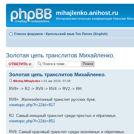
mihajlenko.anihost.ru
Интерлингвистическая конференция Николая Мих
Список форумов
‹
Креольский язык Ток Писин (English)
Золотая цепь транслитов Михайленко.
Ответить
Золотая цепь транслитов Михайленко.
Nikolaj.Mihajlenko
» 01 авг 2024, 07:06
RV8+ -> RJ -> RV9 -> RV4 -> RV2 -> RH.
RV8+. Железобетонный транслит русских букв.
viewtopic.php?f=22&t=817
RJ. Самый изящный транслит среди простых и обратимых.
viewtopic.php?f=22&t=851
RV9. Самый красивый транслит среди экономных и обратимых.