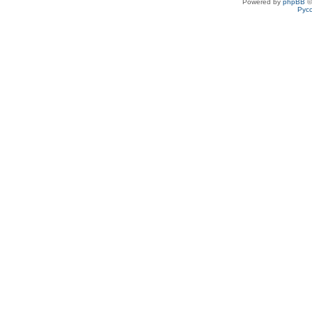
Powered by
phpBB
©
Рус