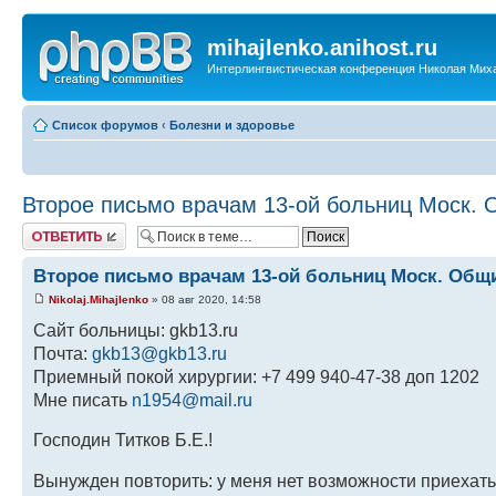
mihajlenko.anihost.ru
Интерлингвистическая конференция Николая Мих
Список форумов
‹
Болезни и здоровье
Второе письмо врачам 13-ой больниц Моск. 
Ответить
Второе письмо врачам 13-ой больниц Моск. Общи
Nikolaj.Mihajlenko
» 08 авг 2020, 14:58
Сайт больницы: gkb13.ru
Почта:
gkb13@gkb13.ru
Приемный покой хирургии: +7 499 940-47-38 доп 1202
Мне писать
n1954@mail.ru
Господин Титков Б.Е.!
Вынужден повторить: у меня нет возможности приехать 