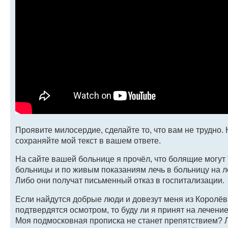
Проявите милосердие, сделайте то, что вам не трудно.
сохраняйте мой текст в вашем ответе.
На сайте вашей больнице я прочёл, что болящие могут
больницы и по живым показаниям лечь в больницу на ле
Либо они получат письменный отказ в госпитализации.
Если найдутся добрые люди и довезут меня из Королё
подтвердятся осмотром, то буду ли я принят на лечен
Моя подмосковная прописка не станет препятствием? Л