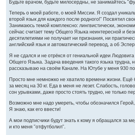
Будьте врачом, будьте милосердны, не занимайтесь "ф
Теперь о моей работе, о моей Миссии. Я создал уника
второй язык для каждого после родного!" Посвятил свою
Занимаюсь темой комплексно: лингвистически, экономи
сейчас считает тему Общего Языка неинтересной и без
десятилетиями не получает ни признания, ни практиче
английский язык и автоматический перевод, а об Эспера
Я не сдался и не отрёкся от гениальной идеи Людовига
Общего Языка. Задача введения такого языка трудна, н
рассказываю на своём Канале. На Ютубе у меня 930 по
Просто мне немножко не хватило времени жизни. Ещё б
за месяц на 30 кг. Еда в меня не лезет. Слабость, голо
сон урывками, даже просто стоять трудно, не только пе
Возможно мне надо умереть, чтобы обозначился Герой
Я знаю, как его ввести!
А мои подписчики будут знать к кому я обращался за 
и кто меня "отфутболил".