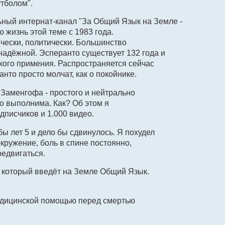
утболом".
льный интернат-канал "За Общий Язык на Земле -
 жизнь этой теме с 1983 года.
чески, политически. Большинство
надёжной. Эсперанто существует 132 года и
ского примения. Распространяется сейчас
нто просто молчат, как о покойнике.
 Заменгофа - простого и нейтрально
о выполнима. Как? Об этом я
дписчиков и 1.000 видео.
ы лет 5 и дело бы сдвинулось. Я похудел
вокружение, боль в спине постоянно,
редвигаться.
, который введёт на Земле Общий Язык.
медицинской помощью перед смертью