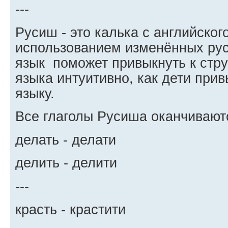
---
Русиш - это калька с английског
использованием изменённых рус
язык поможет привыкнуть к стру
языка интуитивно, как дети при
языку.
Все глаголы Русиша оканчивают
делать - делати
делить - делити
---
красть - крастити