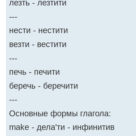
лезть - лезтити
---
нести - нестити
везти - вестити
---
печь - печити
беречь - беречити
---
Основные формы глагола:
make - дела'ти - инфинитив