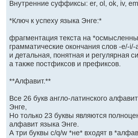
Внутренние суффиксы: er, ol, ok, iv, em, 
*Ключ к успеху языка Энге:*
фрагментация текста на *осмысленные*
грамматические окончания слов -e/-i/-a
и детальная, понятная и регулярная с
а также постфиксов и префиксов.
**Алфавит.**
Все 26 букв англо-латинского алфавит
Энге,
Но только 23 буквы являются полноце
алфавит языка Энге.
А три буквы c/q/w *не* входят в *алфав