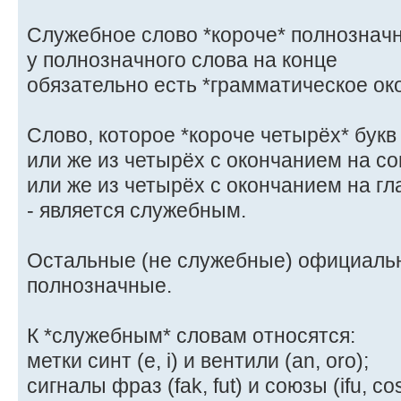
Служебное слово *короче* полнозначно
у полнозначного слова на конце
обязательно есть *грамматическое ок
Слово, которое *короче четырёх* букв (
или же из четырёх с окончанием на сог
или же из четырёх с окончанием на глас
- является служебным.
Остальные (не служебные) официальн
полнозначные.
К *служебным* словам относятся:
метки синт (e, i) и вентили (an, oro);
сигналы фраз (fak, fut) и союзы (ifu, co