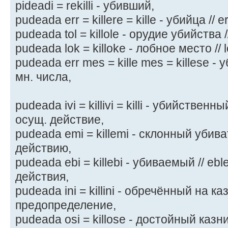
pideadi = rekilli - убивший,
pudeada err = killere = kille - убийца // 
pudeada tol = killole - орудие убийства /
pudeada lok = killoke - лобное место // 
pudeada err mes = kille mes = killese -
мн. числа,
pudeada ivi = killivi = killi - убийственны
осущ. действие,
pudeada emi = killemi - склонный убиват
действию,
pudeada ebi = killebi - убиваемый // eb
действия,
pudeada ini = killini - обречённый на казн
предопределение,
pudeada osi = killose - достойный казни