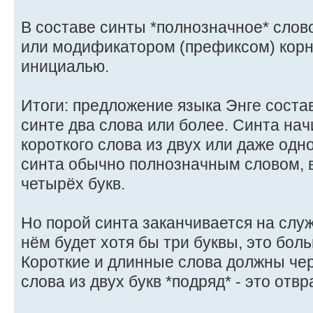
В составе синты *полнозначное* слов
или модификатором (префиксом) корня
инициалью.
Итоги: предложение языка Энге составл
синте два слова или более. Синта нач
короткого слова из двух или даже одн
синта обычно полнозначным словом, 
четырёх букв.
Но порой синта заканчивается на служ
нём будет хотя бы три буквы, это бол
Короткие и длинные слова должны чер
слова из двух букв *подряд* - это отв