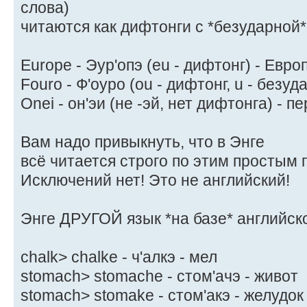
слова)
читаются как дифтонги с *безударной*
Europe - Эур'опэ (eu - дифтонг) - Евро
Fouro - Ф'оуро (ou - дифтонг, u - безуд
Onei - он'эи (не -эй, нет дифтонга) - п
Вам надо привыкнуть, что в Энге
всё читается строго по этим простым 
Исключений нет! Это не английский!
Энге ДРУГОЙ язык *на базе* английско
chalk> chalke - ч'алкэ - мел
stomach> stomache - стом'ачэ - живот
stomach> stomake - стом'акэ - желудок