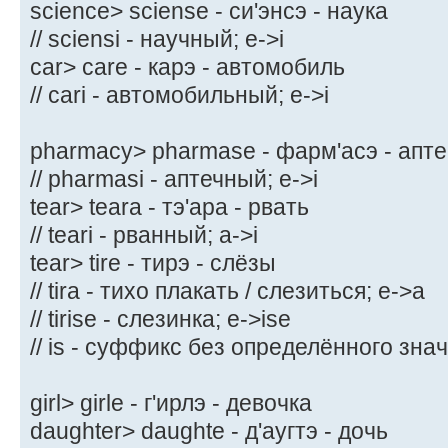
science> sciense - си'энсэ - наука
// sciensi - научный; e->i
car> care - карэ - автомобиль
// cari - автомобильный; e->i
pharmacy> pharmase - фарм'асэ - апте
// pharmasi - аптечный; e->i
tear> teara - тэ'ара - рвать
// teari - рванный; a->i
tear> tire - тирэ - слёзы
// tira - тихо плакать / слезиться; e->a
// tirise - слезинка; e->ise
// is - суффикс без определённого зна
girl> girle - г'ирлэ - девочка
daughter> daughte - д'аугтэ - дочь