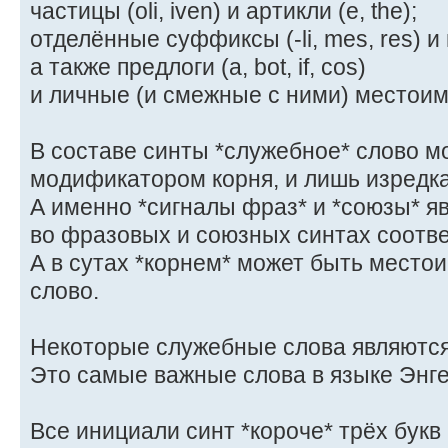
частицы (oli, iven) и артикли (e, the);
отделённые суффиксы (-li, mes, res) и
а также предлоги (a, bot, if, cos)
и личные (и смежные с ними) местоимени
В составе синты *служебное* слово м
модификатором корня, и лишь изредк
А именно *сигналы фраз* и *союзы* я
во фразовых и союзных синтах соотве
А в сутах *корнем* может быть место
слово.
Некоторые служебные слова являются
Это самые важные слова в языке Энге
Все инициали синт *короче* трёх букв (e