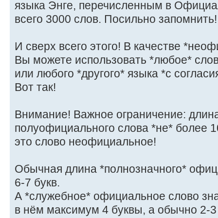
языка Энге, перечисленным в Официа
всего 3000 слов. Посильно запомнить!
И сверх всего этого! В качестве *нео
Вы можете использовать *любое* слов
или любого *другого* языка *с согласи
Вот так!
Внимание! Важное ограничение: длин
полуофициального слова *не* более 1
это слово неофициальное!
Обычная длина *полнозначного* офици
6-7 букв.
А *служебное* официальное слово зна
в нём максимум 4 буквы, а обычно 2-3