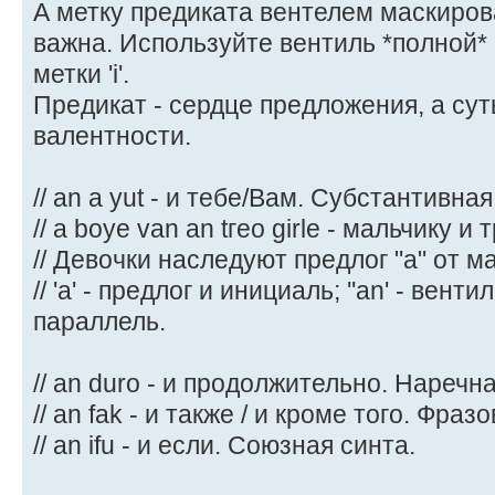
А метку предиката вентелем маскиров
важна. Используйте вентиль *полной*
метки 'i'.
Предикат - сердце предложения, а сут
валентности.
// an a yut - и тебе/Вам. Субстантивная
// a boye van an tгео girle - мальчику и
// Девочки наследуют предлог "a" от м
// 'a' - предлог и инициаль; ''an' - вен
параллель.
// an duro - и продолжительно. Наречна
// an fak - и также / и кроме того. Фраз
// an ifu - и если. Союзная синта.