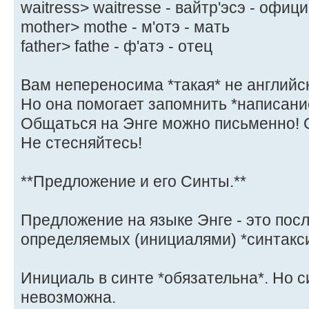
waitress> waitresse - вайтр'эсэ - офиц
mother> mothe - м'отэ - мать
father> fathe - ф'атэ - отец
Вам непереносима *такая* не английс
Но она помогает запомнить *написание
Общаться на Энге можно письменно! О
Не стесняйтесь!
**Предложение и его Синты.**
Предложение на языке Энге - это пос
определяемых (инициалями) *синтаксич
Инициаль в синте *обязательна*. Но с
невозможна.