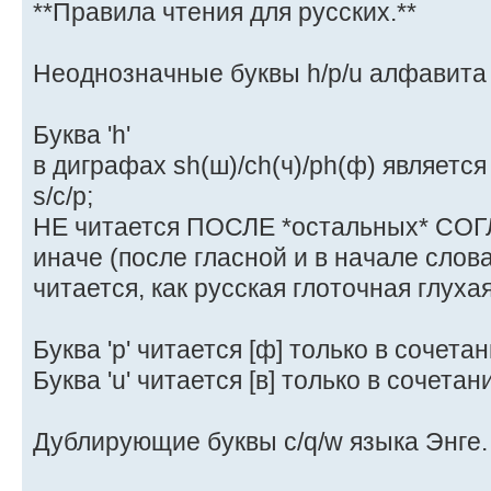
**Правила чтения для русских.**
Неоднозначные буквы h/p/u алфавита 
Буква 'h'
в диграфах sh(ш)/ch(ч)/ph(ф) являетс
s/c/p;
НЕ читается ПОСЛЕ *остальных* СО
иначе (после гласной и в начале слова
читается, как русская глоточная глухая 
Буква 'p' читается [ф] только в сочетани
Буква 'u' читается [в] только в сочетани
Дублирующие буквы c/q/w языка Энге.