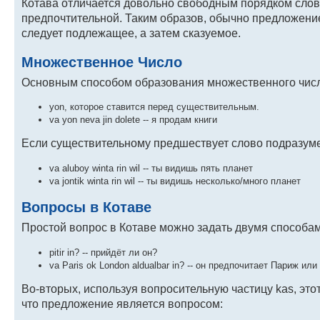
Котава отличается довольно свободным порядком слов
предпочтительной. Таким образов, обычно предложение
следует подлежащее, а затем сказуемое.
Множественное Число
Основным способом образования множественного числ
yon, которое ставится перед существительным.
va yon neva jin dolete -- я продам книги
Если существительному предшествует слово подразум
va aluboy winta rin wil -- ты видишь пять планет
va jontik winta rin wil -- ты видишь несколько/много планет
Вопросы в Котаве
Простой вопрос в Котаве можно задать двумя способа
pitir in? -- прийдёт ли он?
va Paris ok London aldualbar in? -- он предпочитает Париж ил
Во-вторых, используя вопросительную частицу kas, это
что предложение является вопросом: