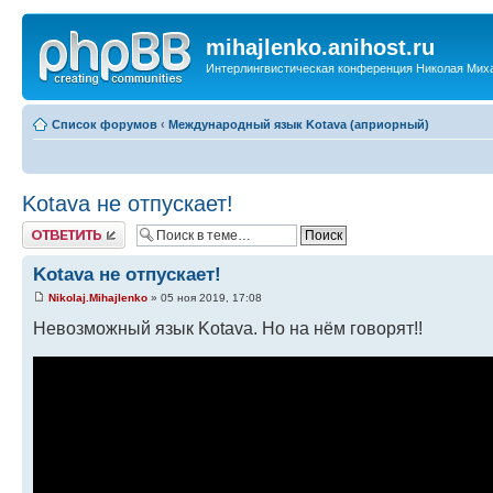
mihajlenko.anihost.ru
Интерлингвистическая конференция Николая Мих
Список форумов
‹
Международный язык Kotava (априорный)
Kotava не отпускает!
Ответить
Kotava не отпускает!
Nikolaj.Mihajlenko
» 05 ноя 2019, 17:08
Невозможный язык Kotava. Но на нём говорят!!