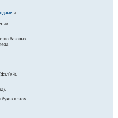
родами
и
ы
ении
ество базовых
neda.
(фэл`ай),
а).
 буква в этом