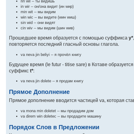
rin wil -- ты видишь
in wir -- он/она видит (ин wир)
min wit -- мы видим
win wic -- вы видите (wин wиш)
sin wid -- они видят
cin wiv -- мы видим (шин wив)
Прошедшее время образуется с помощью суффикса
y*
повторяется последний гласный основы глагола.
va neva jin beliyi -- я прочёл книгу
Будущее время (le futur - titise sare) в Котаве образу
суффикс
t*
:
va neva jin dolete -- я продам книгу
Прямое Дополнение
Прямое дополнение вводится частицей va, которая ст
va mona min doletet -- мы продадим дом
va direm win doletec -- вы продадите машину
Порядок Слов в Предложении