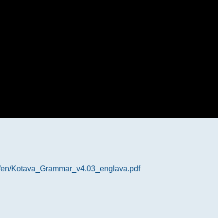
rg/en/Kotava_Grammar_v4.03_englava.pdf