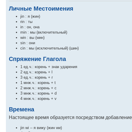
Личные Местоимения
jin : я (жин)
rin : ты
in : он, она
min : мы (включительный)
win : вы (wин)
sin : они
cin : мы (исключительный) (шин)
Спряжение Глагола
1 ед.ч.: корень + знак ударения
2 ед.ч.: корень + l
3 ед.ч.: корень + r
1 мнж.ч.: корень + t
2 мнж.ч.: корень + c
3 мнж.ч.: корень + d
4 мнж.ч.: корень + v
Времена
Настоящее время образуется посредством добавление 
jin wi -- я вижу (жин wи)