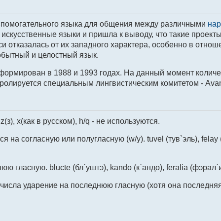
спомогательного языка для общения между различными
на
искусственные языки и пришла к выводу, что такие проект
и отказалась от их западного характера, особенно в отнош
бытный и целостный язык.
еформирован в 1988 и 1993 годах. На данный момент колич
нтролируется специальным лингвистическим комитетом - Ava
z(з), x(как в русском), h/q - не используются.
на согласную или полугласную (w/y). tuvel (тув`эль), felay 
гласную. blucte (бл`уштэ), kando (к`андо), feralia (фэрал`и
 числа ударение на последнюю гласную (хотя она последняя