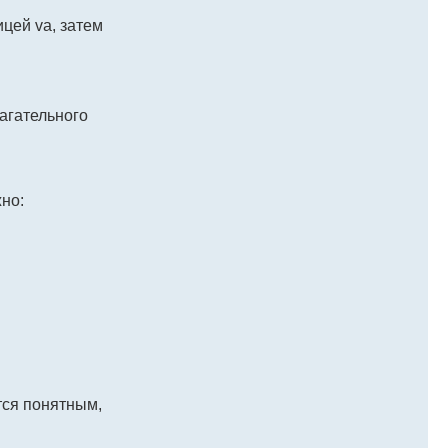
цей va, затем
агательного
но:
тся понятным,