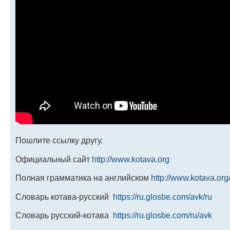
Пошлите ссылку другу.
Официальный сайт
http://www.kotava.org
Полная грамматика на английском
http://www.kotava.o
Словарь котава-русский
https://ru.glosbe.com/avk/ru
Словарь русский-котава
https://ru.glosbe.com/ru/avk