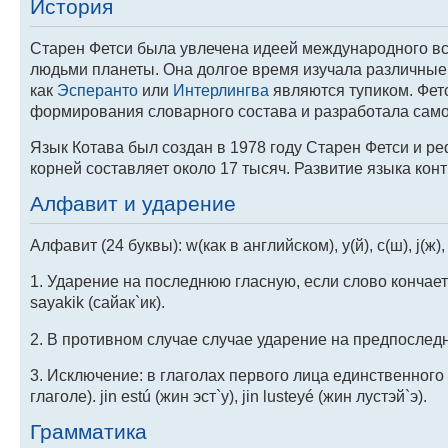
История
Старен Фетси была увлечена идеей международного в
людьми планеты. Она долгое время изучала различные 
как
Эсперанто
или
Интерлингва
являются тупиком. Фетс
формирования словарного состава и разработала само
Язык Котава был создан в 1978 году Старен Фетси и р
корней составляет около 17 тысяч. Развитие языка ко
Алфавит и ударение
Алфавит (24 буквы): w(как в английском), y(й), c(ш), j(ж), 
1. Ударение на последнюю гласную, если слово кончается 
sayakik (сайак`ик).
2. В противном случае случае ударение на предпоследнюю 
3. Исключение: в глаголах первого лица единственного
глаголе). jin estú (жин эст`у), jin lusteyé (жин лустэй`э).
Грамматика