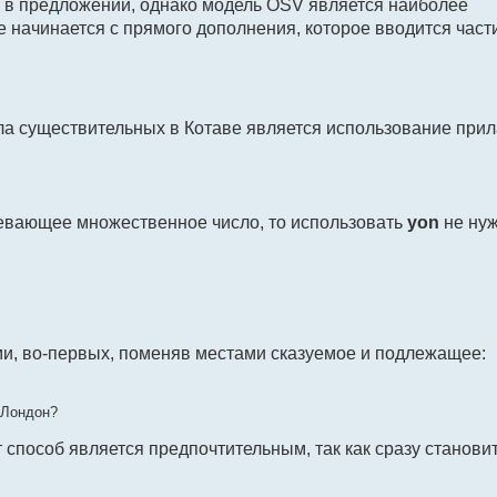
 в предложении, однако модель OSV является наиболее
 начинается с прямого дополнения, которое вводится части
а существительных в Котаве является использование прил
евающее множественное число, то использовать
yon
не нуж
ми, во-первых, поменяв местами сказуемое и подлежащее:
и Лондон?
т способ является предпочтительным, так как сразу станови