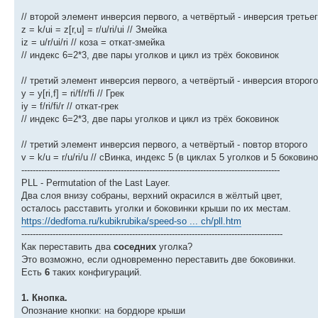
// второй элемент инверсия первого, а четвёртый - инверсия третьег
z = k/ui = z[r,u] = r/u/ri/ui // Змейка
iz = u/r/ui/ri // коза = откат-змейка
// индекс 6=2*3, две пары уголков и цикл из трёх боковинок
// третий элемент инверсия первого, а четвёртый - инверсия второго
y = y[ri,f] = ri/f/r/fi // Грек
iy = f/ri/fi/r // откат-грек
// индекс 6=2*3, две пары уголков и цикл из трёх боковинок
// третий элемент инверсия первого, а четвёртый - повтор второго
v = k/u = r/u/ri/u // сВинка, индекс 5 (в циклах 5 уголков и 5 боковино
-------------------------------------------------------------------------------------------
PLL - Permutation of the Last Layer.
Два слоя внизу собраны, верхний окрасился в жёлтый цвет,
осталось расставить уголки и боковинки крыши по их местам.
https://dedfoma.ru/kubikrubika/speed-so ... ch/pll.htm
--------------------------------------------------------------------------------------------
Как переставить два
соседних
уголка?
Это возможно, если одновременно переставить две боковинки.
Есть
6
таких конфигураций.
1. Кнопка.
Опознание кнопки: на бордюре крыши