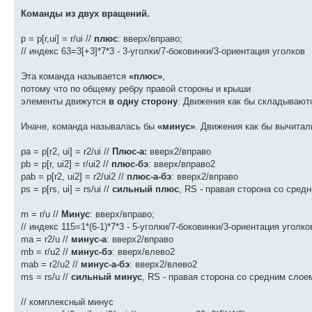
Команды из двух вращений.
p = p[r,ui] = r/ui //
плюс
: вверх/вправо;
// индекс 63=3[+3]*7*3 - 3-уголки/7-боковинки/3-ориентация уголков
Эта команда называется
«плюс»
,
потому что по общему ребру правой стороны и крыши
элементы движутся
в одну сторону
. Движения как бы складывают
Иначе, команда называлась бы
«минус»
. Движения как бы вычитал
pa = p[r2, ui] = r2/ui //
Плюс-а:
вверх2/вправо
pb = p[r, ui2] = r/ui2 //
плюс-бэ
: вверх/вправо2
pab = p[r2, ui2] = r2/ui2 //
плюс-а-бэ
: вверх2/вправо
ps = p[rs, ui] = rs/ui //
сильный плюс
, RS - правая сторона со сред
m = r/u //
Минус
: вверх/вправо;
// индекс 115=1*(6-1)*7*3 - 5-уголки/7-боковинки/3-ориентация уголко
ma = r2/u //
минус-а
: вверх2/вправо
mb = r/u2 //
минус-бэ
: вверх/влево2
mab = r2/u2 //
минус-а-бэ
: вверх2/влево2
ms = rs/u //
сильный минус
, RS - правая сторона со средним слое
// комплексный минус