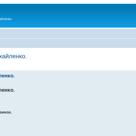
айленко
хайленко.
ленко.
ленко.
винок.