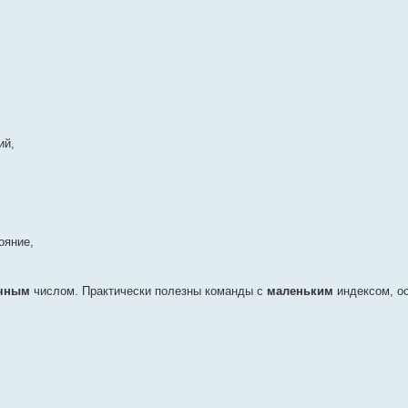
ий,
ояние,
чным
числом. Практически полезны команды с
маленьким
индексом, о