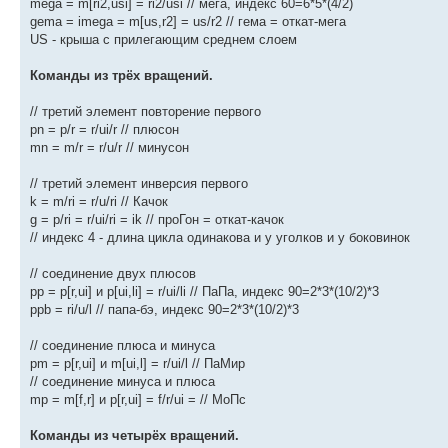
mega = m[ri2,usi] = ri2/usi // мега, индекс 60=6*5*(4/2)
gema = imega = m[us,r2] = us/r2 // гема = откат-мега
US - крыша с прилегающим среднем слоем
Команды из трёх вращений.
// третий элемент повторение первого
pn = p/r = r/ui/r // плюсон
mn = m/r = r/u/r // минусон
// третий элемент инверсия первого
k = m/ri = r/u/ri // Качок
g = p/ri = r/ui/ri = ik // проГон = откат-качок
// индекс 4 - длина цикла одинакова и у уголков и у боковинок
// соединение двух плюсов
pp = p[r,ui] и p[ui,li] = r/ui/li // ПаПа, индекс 90=2*3*(10/2)*3
ppb = ri/u/l // папа-бэ, индекс 90=2*3*(10/2)*3
// соединение плюса и минуса
pm = p[r,ui] и m[ui,l] = r/ui/l // ПаМир
// соединение минуса и плюса
mp = m[f,r] и p[r,ui] = f/r/ui = // МоПс
Команды из четырёх вращений.