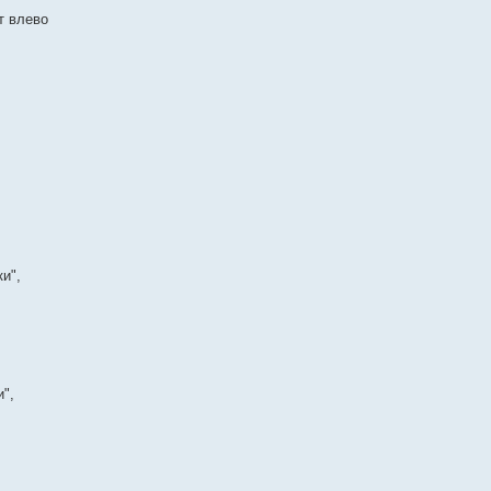
т влево
и",
и",