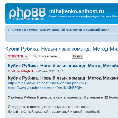
mihajlenko.anihost.ru
Интерлингвистическая конференция Николая Мих
Список форумов
‹
Международный язык Elefen (романский креол)
Кубик Рубика. Новый язык команд. Метод Ми
Ответить
Кубик Рубика. Новый язык команд. Метод Михай
Nikolaj.Mihajlenko
» 05 июл 2022, 17:16
Кубик Рубика. Новый язык команд. Метод Михай
http://mihajlenko.anihost.ru/viewforum.php?f=37
https://www.youtube.com/watch?v=1Kh4ld56QiA
У кубика Рубика 6 центральных элементов, 8 уголков и 12 боко
Стандартные
цвета
центральных элементов такие:
белый - жёлтый, красный - оранжевый и синий - зелёный.