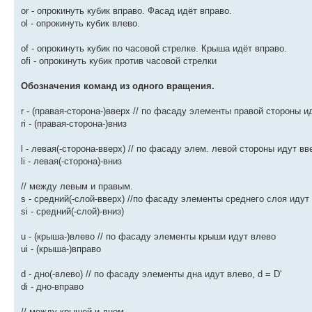
or - опрокинуть кубик вправо. Фасад идёт вправо.
ol - опрокинуть кубик влево.
of - опрокинуть кубик по часовой стрелке. Крыша идёт вправо.
ofi - опрокинуть кубик против часовой стрелки
Обозначения команд из одного вращения.
r - (правая-сторона-)вверх // по фасаду элементы правой стороны и
ri - (правая-сторона-)вниз
l - левая(-сторона-вверх) // по фасаду элем. левой стороны идут ввер
li - левая(-сторона)-вниз
// между левым и правым.
s - средний(-слой-вверх) //по фасаду элементы среднего слоя идут
si - средний(-слой)-вниз)
u - (крыша-)влево // по фасаду элементы крыши идут влево
ui - (крыша-)вправо
d - дно(-влево) // по фасаду элементы дна идут влево, d = D'
di - дно-вправо
// между крышей и дном.