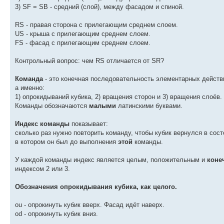
3) SF = SB - средний (слой), между фасадом и спиной.
RS - правая сторона с прилегающим среднем слоем.
US - крыша с прилегающим среднем слоем.
FS - фасад с прилегающим среднем слоем.
Контрольный вопрос: чем RS отличается от SR?
Команда
- это конечная последовательность элементарных действ
а именно:
1) опрокидываний кубика, 2) вращения сторон и 3) вращения слоёв.
Команды обозначаются
малыми
латинскими буквами.
Индекс команды
показывает:
сколько раз нужно повторить команду, чтобы кубик вернулся в сост
в котором он был до выполнения
этой
команды.
У каждой команды индекс является целым, положительным и
коне
индексом 2 или 3.
Обозначения опрокидывания кубика, как целого.
ou - опрокинуть кубик вверх. Фасад идёт наверх.
od - опрокинуть кубик вниз.