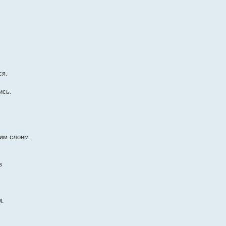
ся.
ись.
ним слоем.
в
м.