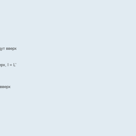
дут вверх
х, l = L'
 вверх