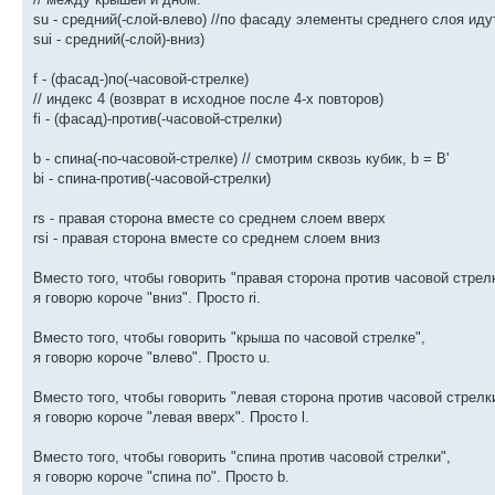
su - средний(-слой-влево) //по фасаду элементы среднего слоя иду
sui - средний(-слой)-вниз)
f - (фасад-)по(-часовой-стрелке)
// индекс 4 (возврат в исходное после 4-х повторов)
fi - (фасад)-против(-часовой-стрелки)
b - спина(-по-часовой-стрелке) // смотрим сквозь кубик, b = B'
bi - спина-против(-часовой-стрелки)
rs - правая сторона вместе со среднем слоем вверх
rsi - правая сторона вместе со среднем слоем вниз
Вместо того, чтобы говорить "правая сторона против часовой стрелк
я говорю короче "вниз". Просто ri.
Вместо того, чтобы говорить "крыша по часовой стрелке",
я говорю короче "влево". Просто u.
Вместо того, чтобы говорить "левая сторона против часовой стрелк
я говорю короче "левая вверх". Просто l.
Вместо того, чтобы говорить "спина против часовой стрелки",
я говорю короче "спина по". Просто b.