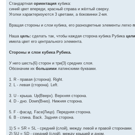
Стандартная
ориентация
кубика:
синий цвет впереди, красный справа и жёлтый сверху.
Уголки характеризуются 3 цветами, а боковинки 2-мя.
Вращая стороны и слои кубика, его разноцветные элементы легко
п
Наша
цель:
сделать так, чтобы каждая сторона кубика Рубика
цел
имела цвет его центрального элемента.
Стороны и слои кубика Рубика.
У него шесть(6) сторон и три(3) средних слоя.
Обозначим их
большими
латинскими буквами.
1. R - правая (сторона). Right.
2. L - левая (сторона). Left.
3. U - крыша. Up(Вверх). Верхняя сторона.
4. D - дно. Down(Вниз). Нижняя сторона.
5. F - фасад. Face(Лицо). Передняя сторона.
6. B - спина. Back. Задняя сторона.
1) S = SR = SL - средний (слой), между левой и правой сторонами.
2) SU = SD - средний (слой), между крышей и дном.