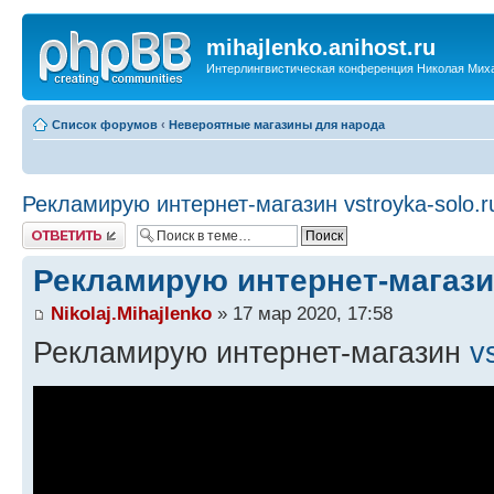
mihajlenko.anihost.ru
Интерлингвистическая конференция Николая Мих
Список форумов
‹
Невероятные магазины для народа
Рекламирую интернет-магазин vstroyka-solo.r
Ответить
Рекламирую интернет-магазин
Nikolaj.Mihajlenko
» 17 мар 2020, 17:58
Рекламирую интернет-магазин
v