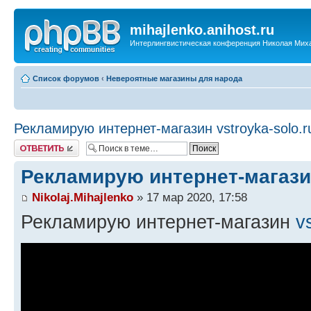
mihajlenko.anihost.ru
Интерлингвистическая конференция Николая Мих
Список форумов
‹
Невероятные магазины для народа
Рекламирую интернет-магазин vstroyka-solo.r
Ответить
Рекламирую интернет-магазин
Nikolaj.Mihajlenko
» 17 мар 2020, 17:58
Рекламирую интернет-магазин
v