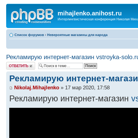
mihajlenko.anihost.ru
Интерлингвистическая конференция Николая Мих
Список форумов
‹
Невероятные магазины для народа
Рекламирую интернет-магазин vstroyka-solo.r
Ответить
Рекламирую интернет-магазин
Nikolaj.Mihajlenko
» 17 мар 2020, 17:58
Рекламирую интернет-магазин
v