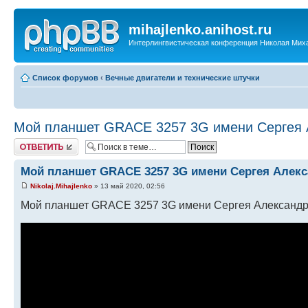
mihajlenko.anihost.ru
Интерлингвистическая конференция Николая Мих
Список форумов
‹
Вечные двигатели и технические штучки
Мой планшет GRACE 3257 3G имени Сергея 
Ответить
Мой планшет GRACE 3257 3G имени Сергея Алекс
Nikolaj.Mihajlenko
» 13 май 2020, 02:56
Мой планшет GRACE 3257 3G имени Сергея Александр