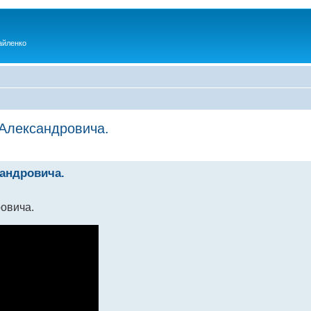
айленко
Александровича.
андровича.
овича.