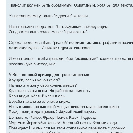
Транслит должен быть обратимым. Обратимым, хотя бы для текста,
У населения могут быть *и другие* хотелки.
Наш транслит не должен быть заумным, шокирующим.
Он должен быть более-менее *привычным*.
Строка не должна быть *рваной* всякими там апострофами и прочи
латинские буквы. И никаких других символов!
И желательно, чтобы транслит был *экономным*: количество латин
русских букв в исходнике.
// Вот тестовый пример для транслитерации:
Хрущёв, весь бульон съел?
На чью это жопу свой коньяк льёшь?
Красться за цыганом. На районе ел, пил эль.
Клон видит жёлтый клён и ель.
Борьба нахала за хлопок в цирке.
Ночь и мощь, ночью всей мощью пищала мышь возле шины.
Вижу шёлк, а где щёлочь? Чёрный гений чертей.
Её пальто. Файер. Фраер. Койот. Каюк. Подъезд.
Мэр Нью-Йорка убит копьём. Бледный поэт и бедные люди.
Президент Ын умылся на этом стеклянном парашюте с дрожью.