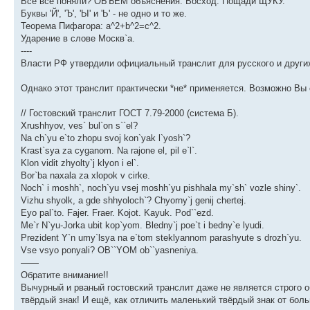
Все всё поняли? ОБЪЁМ объяснения. Восход. Пощади ЩУКУ.
Буквы 'Й', 'Ъ', 'Ы' и 'Ь' - не одно и то же.
Теорема Пифагора: a^2+b^2=c^2.
Ударение в слове Москв`а.
----
Власти РФ утвердили официальный транслит для русского и други
Однако этот транслит практически *не* применяется. Возможно Вы с
// Гостовский транслит ГОСТ 7.79-2000 (система Б).
Xrushhyov, ves` bul`on s``el?
Na ch`yu e`to zhopu svoj kon`yak l`yosh`?
Krast`sya za cyganom. Na rajone el, pil e`l`.
Klon vidit zhyolty`j klyon i el`.
Bor`ba naxala za xlopok v cirke.
Noch` i moshh`, noch`yu vsej moshh`yu pishhala my`sh` vozle shiny`.
Vizhu shyolk, a gde shhyoloch`? Chyorny`j genij chertej.
Eyo pal`to. Fajer. Fraer. Kojot. Kayuk. Pod``ezd.
Me`r N`yu-Jorka ubit kop`yom. Bledny`j poe`t i bedny`e lyudi.
Prezident Y`n umy`lsya na e`tom steklyannom parashyute s drozh`yu.
Vse vsyo ponyali? OB``YOM ob``yasneniya.
——
Обратите внимание!!
Вычурный и рваный гостовский транслит даже не является строго о
твёрдый знак! И ещё, как отличить маленький твёрдый знак от боль