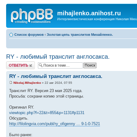
mihajlenko.anihost.ru
Интерлингвистическая конференция Николая Мих
Список форумов
‹
Золотая цепь транслитов Михайленко.
RY - любимый транслит англосакса.
Ответить
RY - любимый транслит англосакса.
Nikolaj.Mihajlenko
» 22 авг 2024, 07:55
Транслит RY. Версия 23 мая 2025 года.
Просьба: сохрани копию этой страницы.
Оригинал RY.
viewtopic.php?f=22&t=855&p=1131#p1131
Обсудить.
http://filolingvia.com/publ/ry_ofigenny ... 9-1-0-7521
Было ранее: