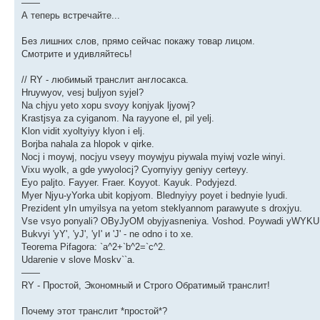
——
А теперь встречайте...
Без лишних слов, прямо сейчас покажу товар лицом.
Смотрите и удивляйтесь!
// RY - любимый транслит англосакса.
Hruywyov, vesj buljyon syjel?
Na chjyu yeto xopu svoyy konjyak ljyowj?
Krastjsya za cyiganom. Na rayyone el, pil yelj.
Klon vidit xyoltyiyy klyon i elj.
Borjba nahala za hlopok v qirke.
Nocj i moywj, nocjyu vseyy moywjyu piywala myiwj vozle winyi.
Vixu wyolk, a gde ywyolocj? Cyornyiyy geniyy certeyy.
Eyo paljto. Fayyer. Fraer. Koyyot. Kayuk. Podyjezd.
Myer Njyu-yYorka ubit kopjyom. Blednyiyy poyet i bednyie lyudi.
Prezident yIn umyilsya na yetom steklyannom parawyute s droxjyu.
Vse vsyo ponyali? OByJyOM obyjyasneniya. Voshod. Poywadi yWYKU
Bukvyi 'yY', 'yJ', 'yI' и 'J' - ne odno i to xe.
Teorema Pifagora: `a^2+`b^2=`c^2.
Udarenie v slove Moskv``a.
——
RY - Простой, Экономный и Строго Обратимый транслит!
Почему этот транслит *простой*?