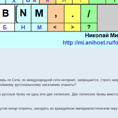
ерь по Сети, по международной сети интернет, запрещается, строго зап
олюбивому русскоязычному населению планеты?
 русскую букву на одну или две латинских. Две латинских буквы вмест
ругом конце планеты, находясь во враждебном империалистическом окр