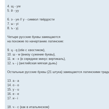
4. щ - yw
5. й - yy
6. э - ye // y - символ твёрдости
7. ы - yi
8. ъ - yj
Четыре русские буквы замещаются
на похожие по начертанию латинские:
9. ц - q (обе с хвостиком),
10. ш - w (внизу сужение буквы),
11. ж - x (в середине минус вертикаль),
12. ь - j (английская мягкая дьжь)
Остальные русские буквы (21 штука) замещаются латинскими трад
13. а - a
14. о - o
15. у - u
16. е - e
17. и - i
18. ч - c (как в итальянском)