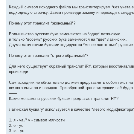
Каждый символ исходного файла мы транслитерируем *без учёта ег
подходящую строчку. Затем произведи замену и переходи к следую
Почему этот транслит *экономный*?
Большинство русских букв заменяются на *одну* латинскую
и только *восемь* русских букв заменяются на *две* латинских.
Двумя латинскими буквами кодируются *менее частотные* русские 
Почему этот транслит *строго обратимый*?
Для него существует обратный транслит iRY, который восстанавлив
происходит.
Сам исходник не обязательно должен представлять собой текст на
всякого смысла и порядка. При обратной транслитерации всё будет
——
Какие же замены русским буквам предлагает транслит RY?
Латинская буква 'у' используется в качестве *левого модификатора
1. я - ya // y - символ мягкости
2. ё - yo
3. ю - yu