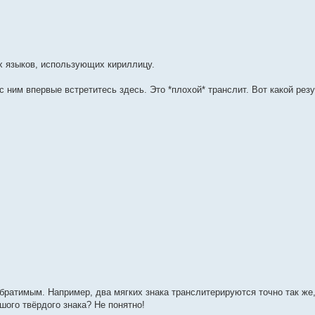
х языков, использующих кириллицу.
 ним впервые встретитесь здесь. Это *плохой* транслит. Вот какой резул
братимым. Например, два мягких знака транслитерируются точно так же,
шого твёрдого знака? Не понятно!