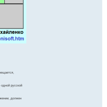
рещается,
о одной русской
ужении, должен