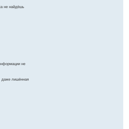
ка не найдёшь
 информации не
, даже лишённая