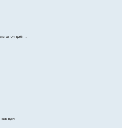
ьтат он даёт...
 как один