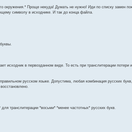
о окружения.* Проще некуда! Думать не нужно! Иди по списку замен по
щему символу в исходнике. И так до конца файла.
буквы.
ает исходник в первозданном виде. То есть при транслитерации потери
 правильном русском языке. Допустима, любая комбинация русских букв
 восстановлено.
* для транслитерации *восьми* *менее частотных* русских букв.