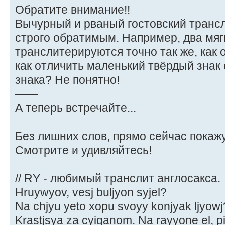
Обратите внимание!!
Вычурный и рваный гостовский трансл
строго обратимым. Например, два мяг
транслитерируются точно так же, как 
как отличить маленький твёрдый знак 
знака? Не понятно!
——
А теперь встречайте...
Без лишних слов, прямо сейчас покаж
Смотрите и удивляйтесь!
// RY - любимый транслит англосакса.
Hruywyov, vesj buljyon syjel?
Na chjyu yeto xopu svoyy konjyak ljyowj
Krastjsya za cyiganom. Na rayyone el, pil