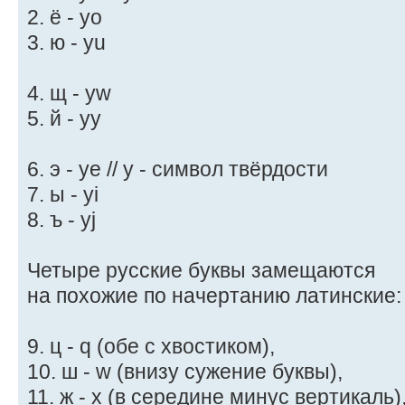
2. ё - yo
3. ю - yu
4. щ - yw
5. й - yy
6. э - ye // y - символ твёрдости
7. ы - yi
8. ъ - yj
Четыре русские буквы замещаются
на похожие по начертанию латинские:
9. ц - q (обе с хвостиком),
10. ш - w (внизу сужение буквы),
11. ж - x (в середине минус вертикаль)