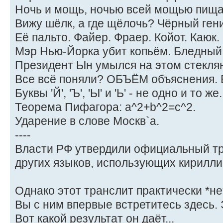
Ночь и мощь, ночью всей мощью пищ
Вижу шёлк, а где щёлочь? Чёрный ген
Её пальто. Файер. Фраер. Койот. Каюк.
Мэр Нью-Йорка убит копьём. Бледный
Президент Ын умылся на этом стекля
Все всё поняли? ОБЪЁМ объяснения.
Буквы 'Й', 'Ъ', 'Ы' и 'Ь' - не одно и то же.
Теорема Пифагора: a^2+b^2=c^2.
Ударение в слове Москв`а.
----
Власти РФ утвердили официальный тр
других языков, использующих кирилли
Однако этот транслит практически *н
Вы с ним впервые встретитесь здесь. 
Вот какой результат он даёт...