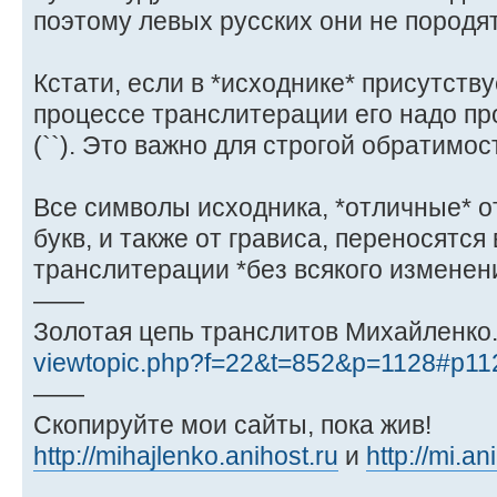
поэтому левых русских они не породят
Кстати, если в *исходнике* присутствуе
процессе транслитерации его надо пр
(``). Это важно для строгой обратимос
Все символы исходника, *отличные* от
букв, и также от грависа, переносятся 
транслитерации *без всякого изменен
——
Золотая цепь транслитов Михайленко
viewtopic.php?f=22&t=852&p=1128#p11
——
Скопируйте мои сайты, пока жив!
http://mihajlenko.anihost.ru
и
http://mi.an