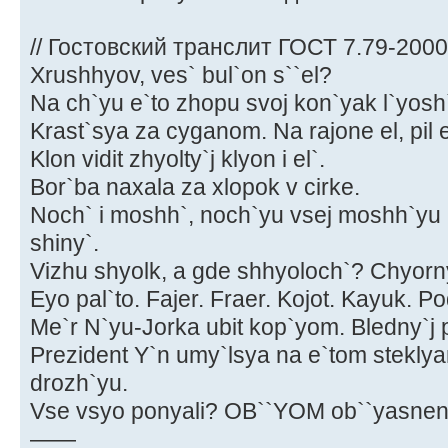
// Гостовский транслит ГОСТ 7.79-2000
Xrushhyov, ves` bul`on s``el?
Na ch`yu e`to zhopu svoj kon`yak l`yosh
Krast`sya za cyganom. Na rajone el, pil e
Klon vidit zhyolty`j klyon i el`.
Bor`ba naxala za xlopok v cirke.
Noch` i moshh`, noch`yu vsej moshh`yu 
shiny`.
Vizhu shyolk, a gde shhyoloch`? Chyorny`
Eyo pal`to. Fajer. Fraer. Kojot. Kayuk. P
Me`r N`yu-Jorka ubit kop`yom. Bledny`j p
Prezident Y`n umy`lsya na e`tom stekly
drozh`yu.
Vse vsyo ponyali? OB``YOM ob``yasnen
——