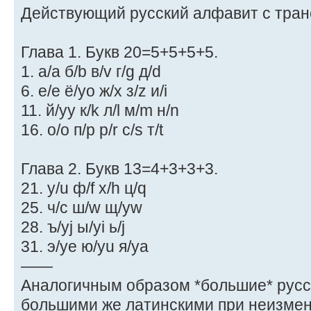
Действующий русский алфавит с тран
Глава 1. Букв 20=5+5+5+5.
1. а/a б/b в/v г/g д/d
6. е/e ё/yo ж/x з/z и/i
11. й/yy к/k л/l м/m н/n
16. о/o п/p р/r с/s т/t
Глава 2. Букв 13=4+3+3+3.
21. у/u ф/f х/h ц/q
25. ч/c ш/w щ/yw
28. ъ/yj ы/yi ь/j
31. э/ye ю/yu я/ya
——
Аналогичным образом *большие* рус
большими же латинскими при неизмен