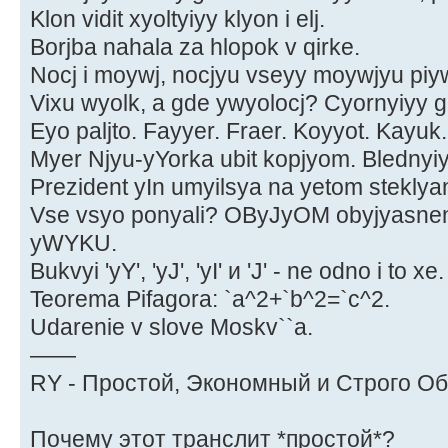
Klon vidit xyoltyiyy klyon i elj.
Borjba nahala za hlopok v qirke.
Nocj i moywj, nocjyu vseyy moywjyu piyw
Vixu wyolk, a gde ywyolocj? Cyornyiyy g
Eyo paljto. Fayyer. Fraer. Koyyot. Kayuk
Myer Njyu-yYorka ubit kopjyom. Blednyiyy
Prezident yIn umyilsya na yetom stekly
Vse vsyo ponyali? OByJyOM obyjyasnen
yWYKU.
Bukvyi 'yY', 'yJ', 'yI' и 'J' - ne odno i to xe.
Teorema Pifagora: `a^2+`b^2=`c^2.
Udarenie v slove Moskv``a.
——
RY - Простой, Экономный и Строго О
Почему этот транслит *простой*?