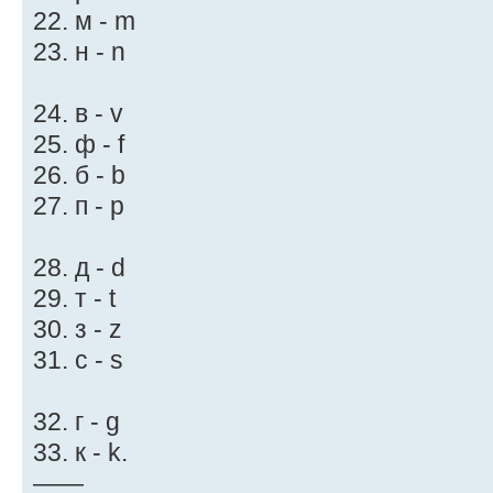
22. м - m
23. н - n
24. в - v
25. ф - f
26. б - b
27. п - p
28. д - d
29. т - t
30. з - z
31. с - s
32. г - g
33. к - k.
——