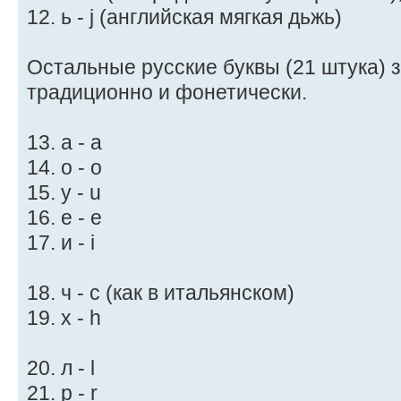
12. ь - j (английская мягкая дьжь)
Остальные русские буквы (21 штука)
традиционно и фонетически.
13. а - a
14. о - o
15. у - u
16. е - e
17. и - i
18. ч - c (как в итальянском)
19. х - h
20. л - l
21. р - r