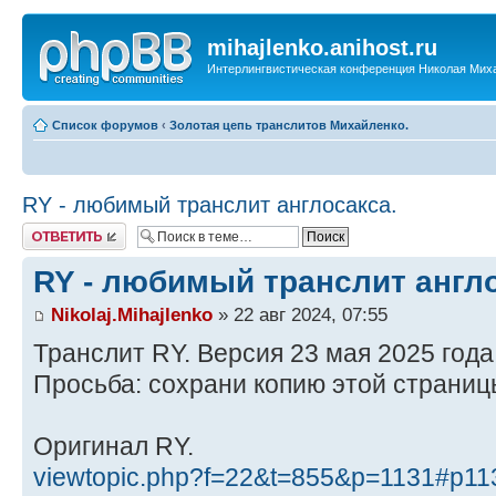
mihajlenko.anihost.ru
Интерлингвистическая конференция Николая Мих
Список форумов
‹
Золотая цепь транслитов Михайленко.
RY - любимый транслит англосакса.
Ответить
RY - любимый транслит англо
Nikolaj.Mihajlenko
» 22 авг 2024, 07:55
Транслит RY. Версия 23 мая 2025 года
Просьба: сохрани копию этой страниц
Оригинал RY.
viewtopic.php?f=22&t=855&p=1131#p11