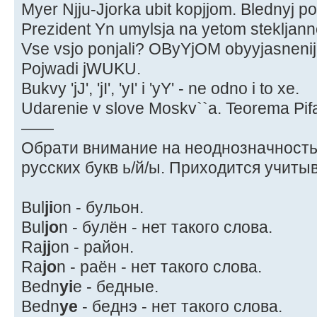
Myer Njju-Jjorka ubit kopjjom. Blednyj poy
Prezident Yn umylsja na yetom stekljann
Vse vsjo ponjali? OByYjOM obyyjasneni
Pojwadi jWUKU.
Bukvy 'jJ', 'jI', 'yI' i 'yY' - ne odno i to xe.
Udarenie v slove Moskv``a. Teorema Pif
——
Обрати внимание на неоднозначность
русских букв ь/й/ы. Приходится учиты
Bul
ji
on - бульон.
Bul
jo
n - булён - нет такого слова.
Ra
jj
on - район.
Ra
jo
n - раён - нет такого слова.
Bedn
yi
e - бедные.
Bedn
ye
- беднэ - нет такого слова.