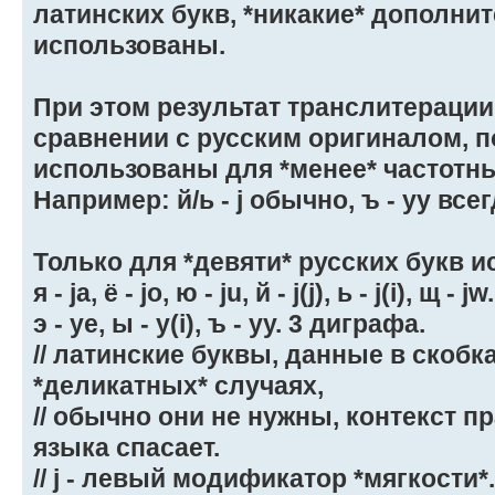
латинских букв, *никакие* дополни
использованы.
При этом результат транслитерации
сравнении с русским оригиналом, п
использованы для *менее* частотны
Например: й/ь - j обычно, ъ - yy всег
Только для *девяти* русских букв 
я - ja, ё - jo, ю - ju, й - j(j), ь - j(i), щ 
э - ye, ы - y(i), ъ - yy. 3 диграфа.
// латинские буквы, данные в скобк
*деликатных* случаях,
// обычно они не нужны, контекст п
языка спасает.
// j - левый модификатор *мягкости*.