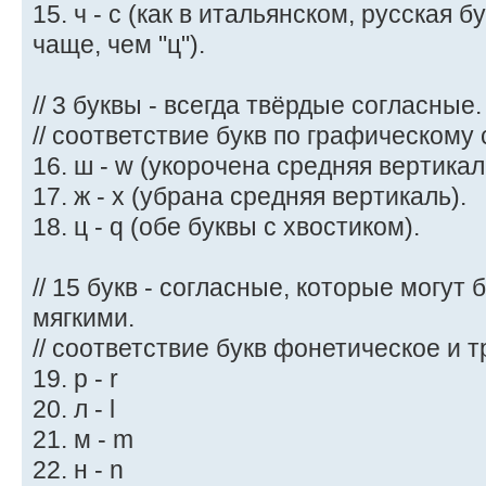
15. ч - c (как в итальянском, русская б
чаще, чем "ц").
// 3 буквы - всегда твёрдые согласные.
// соответствие букв по графическому 
16. ш - w (укорочена средняя вертикал
17. ж - x (убрана средняя вертикаль).
18. ц - q (обе буквы с хвостиком).
// 15 букв - согласные, которые могут
мягкими.
// соответствие букв фонетическое и 
19. р - r
20. л - l
21. м - m
22. н - n