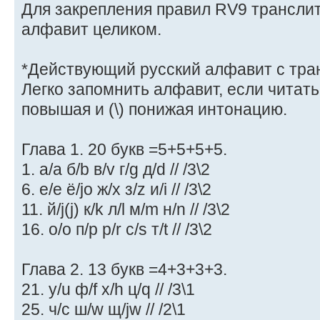
Для закрепления правил RV9 трансли
алфавит целиком.
*Действующий русский алфавит с тран
Легко запомнить алфавит, если читать 
повышая и (\) понижая интонацию.
Глава 1. 20 букв =5+5+5+5.
1. а/a б/b в/v г/g д/d // /3\2
6. е/e ё/jo ж/x з/z и/i // /3\2
11. й/j(j) к/k л/l м/m н/n // /3\2
16. о/o п/p р/r с/s т/t // /3\2
Глава 2. 13 букв =4+3+3+3.
21. у/u ф/f х/h ц/q // /3\1
25. ч/c ш/w щ/jw // /2\1