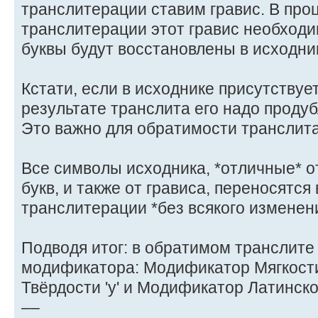
транслитерации ставим гравис. В про
транслитерации этот гравис необходи
буквы будут восстановлены в исходни
Кстати, если в исходнике присутствует 
результате транслита его надо продубл
Это важно для обратимости транслит
Все символы исходника, *отличные* от
букв, и также от грависа, переносятся 
транслитерации *без всякого изменен
Подводя итог: в обратимом транслите
модификатора: Модификатор Мягкости 
Твёрдости 'y' и Модификатор Латинской 
––