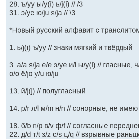
28. ъ/yy ы/y(i) ь/j(i) // /3
31. э/ye ю/ju я/ja // \3
*Новый русский алфавит с транслитом
1. ь/j(i) ъ/yy // знаки мягкий и твёрдый
3. а/a я/ja е/e э/ye и/i ы/y(i) // гласны
о/o ё/jo у/u ю/ju
13. й/j(j) // полугласный
14. р/r л/l м/m н/n // сонорные, не име
18. б/b п/p в/v ф/f // согласные передн
22. д/d т/t з/z с/s ц/q // взрывные ран