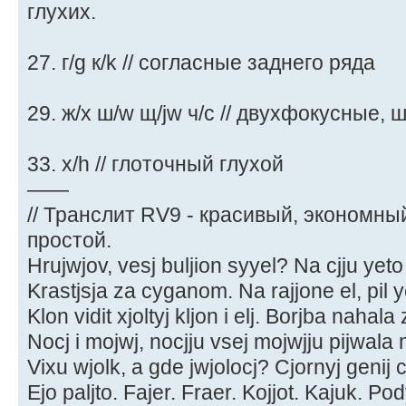
глухих.
27. г/g к/k // согласные заднего ряда
29. ж/x ш/w щ/jw ч/c // двухфокусные,
33. x/h // глоточный глухой
——
// Транслит RV9 - красивый, экономны
простой.
Hrujwjov, vesj buljion syyel? Na cjju yeto
Krastjsja za cyganom. Na rajjone el, pil ye
Klon vidit xjoltyj kljon i elj. Borjba nahala
Nocj i mojwj, nocjju vsej mojwjju pijwala
Vixu wjolk, a gde jwjolocj? Cjornyj genij c
Ejo paljto. Fajer. Fraer. Kojjot. Kajuk. Po