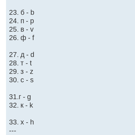
23. б - b
24. п - p
25. в - v
26. ф - f
27. д - d
28. т - t
29. з - z
30. с - s
31.г - g
32. к - k
33. х - h
---