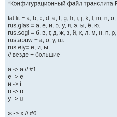
*Конфигурационный файл транслита 
lat.lit = a, b, c, d, e, f, g, h, i, j, k, l, m, n, o,
rus.glas = а, е, и, о, у, я, э, ы, ё, ю.
rus.sogl = б, в, г, д, ж, з, й, к, л, м, н, п, р,
rus.aouw = а, о, у, ш.
rus.eiy= е, и, ы.
// везде + большие
а -> a // #1
е -> e
и -> i
о -> o
у -> u
ж -> x // #6