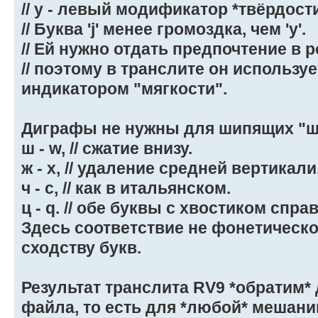
// y - левый модификатор *твёрдости
// Буква 'j' менее громоздка, чем 'y'.
// Ей нужно отдать предпочтение в 
// поэтому в транслите он использу
индикатором "мягкости".
Диграфы не нужны для шипящих "ш/ж
ш - w, // сжатие внизу.
ж - x, // удаление средней вертикали
ч - c, // как в итальянском.
ц - q. // обе буквы с хвостиком справ
Здесь соответствие не фонетическо
сходству букв.
Результат транслита RV9 *обратим*
файла, то есть для *любой* мешани