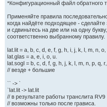
*Конфигурационный файл обратного т
Применяйте правила последовательно
когда найдёте подходящее - сделайте
и сдвиньтесь на две или на одну букву
соответственно выбранному правилу.
lat.lit = a, b, c, d, e, f, g, h, i, j, k, l, m, n, o,
lat.glas = a, e, i, o, u.
lat.sogl = b, c, d, f, g, h, j, k, l, m, n, p, q, r,
// везде + большие
`` -> `
`lat.lit -> lat.lit
// в результате работы транслита RV9
// возможны только после грависа.