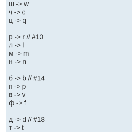
ш -> w
ч -> c
ц -> q
р -> r // #10
л -> l
м -> m
н -> n
б -> b // #14
п -> p
в -> v
ф -> f
д -> d // #18
т -> t