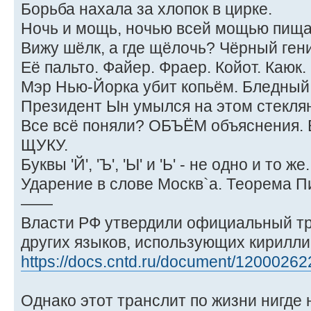
Борьба нахала за хлопок в цирке.
Ночь и мощь, ночью всей мощью пищ
Вижу шёлк, а где щёлочь? Чёрный ген
Её пальто. Файер. Фраер. Койот. Каюк.
Мэр Нью-Йорка убит копьём. Бледный
Президент Ын умылся на этом стекля
Все всё поняли? ОБЪЁМ объяснения. 
ЩУКУ.
Буквы 'Й', 'Ъ', 'Ы' и 'Ь' - не одно и то же.
Ударение в слове Москв`а. Теорема П
——
Власти РФ утвердили официальный тр
других языков, использующих кирилли
https://docs.cntd.ru/document/12000262
Однако этот транслит по жизни нигде 