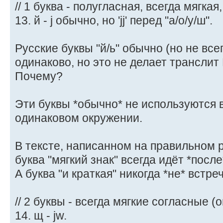
// 1 буква - полугласная, всегда мягкая,
13. й - j обычно, но 'jj' перед "а/о/у/ш".
Русские буквы "й/ь" обычно (но не вс
одинаково, но это не делает трансли
Почему?
Эти буквы *обычно* не используются в
одинаковом окружении.
В тексте, написанном на правильном 
буква "мягкий знак" всегда идёт *после
А буква "и краткая" никогда *не* встр
// 2 буквы - всегда мягкие согласные 
14. щ - jw.