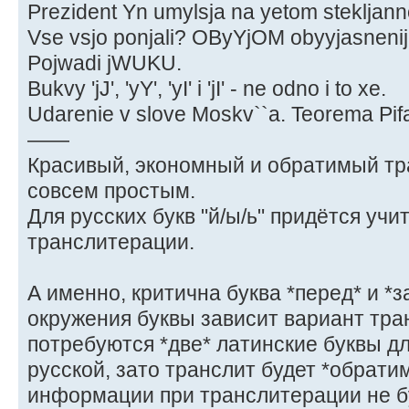
Prezident Yn umylsja na yetom stekljann
Vse vsjo ponjali? OByYjOM obyyjasneni
Pojwadi jWUKU.
Bukvy 'jJ', 'yY', 'yI' i 'jI' - ne odno i to xe.
Udarenie v slove Moskv``a. Teorema Pif
——
Красивый, экономный и обратимый тр
совсем простым.
Для русских букв "й/ы/ь" придётся уч
транслитерации.
А именно, критична буква *перед* и *з
окружения буквы зависит вариант тра
потребуются *две* латинские буквы д
русской, зато транслит будет *обрати
информации при транслитерации не б