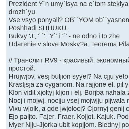
Prezident Y`n umy`lsya na e`tom stekly
drozh`yu.
Vse vsyo ponyali? OB``YOM ob``yasnen
Poshhadi SHHUKU.
Bukvy 'J', '``', 'Y`' i '`' - ne odno i to zhe.
Udarenie v slove Moskv?a. Teorema Pif
// Транслит RV9 - красивый, экономны
простой.
Hrujwjov, vesj buljion syyel? Na cjju yeto
Krastjsja za cyganom. Na rajjone el, pil ye
Klon vidit xjoltyj kljon i elj. Borjba nahala
Nocj i mojwj, nocjju vsej mojwjju pijwala
Vixu wjolk, a gde jwjolocj? Cjornyj genij c
Ejo paljto. Fajer. Fraer. Kojjot. Kajuk. Po
Myer Njju-Jjorka ubit kopjjom. Blednyj poy