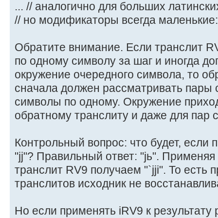
... // аналогично для больших латински
// но модификаторы всегда маленькие:
Обратите внимание. Если транслит R
по одному символу за шаг и иногда д
окружение очередного символа, то об
сначала должен рассматривать пары 
символы по одному. Окружение прихо
обратному транслиту и даже для пар 
Контрольный вопрос: что будет, если 
"jj"? Правильный ответ: "jь". Применяя
транслит RV9 получаем "`jji". То есть 
транслитов исходник не восстанавлив
Но если применять iRV9 к результату 