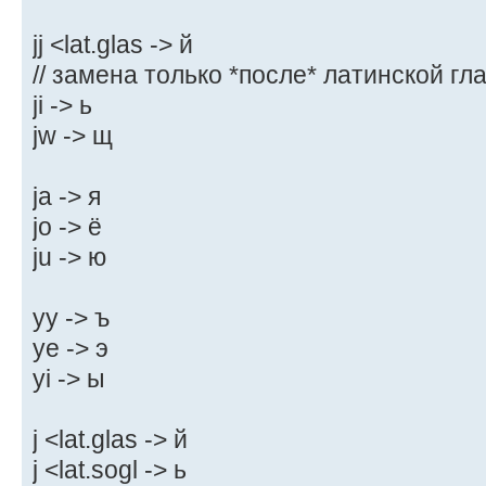
jj <lat.glas -> й
// замена только *после* латинской гл
ji -> ь
jw -> щ
ja -> я
jo -> ё
ju -> ю
yy -> ъ
ye -> э
yi -> ы
j <lat.glas -> й
j <lat.sogl -> ь