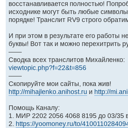
восстанавливается полностью! Попроб
исходнике могут быть любые символы
порядке! Транслит RV9 строго обрати
И при этом в результате его работы н
буквы! Вот так и можно перехитрить 
——
Сводка всех транслитов Михайленко:
viewtopic.php?f=22&t=856
——
Скопируйте мои сайты, пока жив!
http://mihajlenko.anihost.ru
и
http://mi.an
Помощь Каналу:
1. МИР 2202 2056 4068 8195 до 03/35 
2.
https://yoomoney.ru/to/410011028409