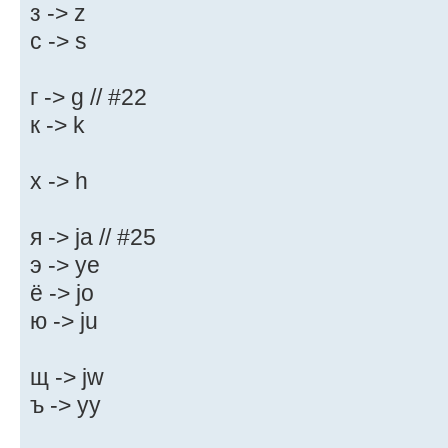
з -> z
с -> s
г -> g // #22
к -> k
х -> h
я -> ja // #25
э -> ye
ё -> jo
ю -> ju
щ -> jw
ъ -> yy