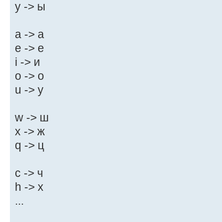
y -> ы
a -> а
e -> е
i -> и
o -> о
u -> у
w -> ш
x -> ж
q -> ц
c -> ч
h -> х
...