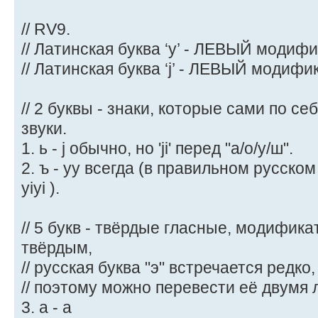
// RV9.
// Латинская буква ‘y’ - ЛЕВЫЙ моди
// Латинская буква ‘j’ - ЛЕВЫЙ моди
// 2 буквы - знаки, которые сами по с
звуки.
1. ь - j обычно, но 'ji' перед "а/о/у/ш".
2. ъ - yy всегда (в правильном русском
yiyi ).
// 5 букв - твёрдые гласные, модификат
твёрдым,
// русская буква "э" встречается редко,
// поэтому можно перевести её двумя 
3. a - а