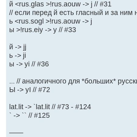
й <rus.glas >!rus.aouw -> j // #31
// если перед й есть гласный и за ним не
ь <rus.sogl >!rus.aouw -> j
ы >!rus.eiy -> y // #33
й -> jj
ь -> ji
ы -> yi // #36
... // аналогичного для *больших* русск
Ы -> уI // #72
lat.lit -> `lat.lit // #73 - #124
` -> `` // #125
——