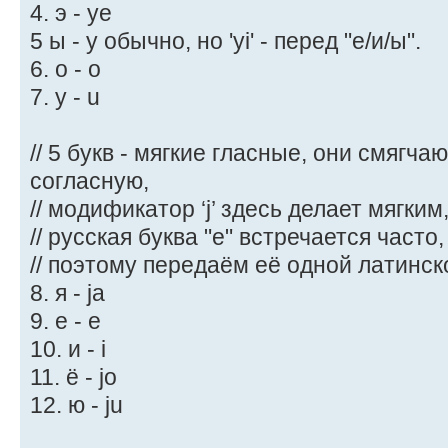
4. э - ye
5 ы - y обычно, но 'yi' - перед "е/и/ы".
6. о - o
7. у - u
// 5 букв - мягкие гласные, они смяг
согласную,
// модификатор ‘j’ здесь делает мягким
// русская буква "е" встречается часто,
// поэтому передаём её одной латинск
8. я - ja
9. е - e
10. и - i
11. ё - jo
12. ю - ju