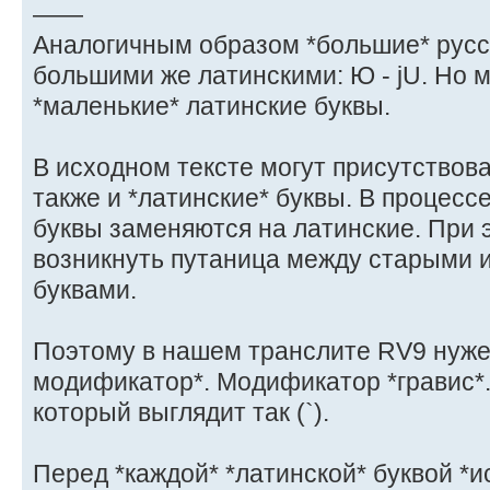
——
Аналогичным образом *большие* рус
большими же латинскими: Ю - jU. Но 
*маленькие* латинские буквы.
В исходном тексте могут присутствова
также и *латинские* буквы. В процесс
буквы заменяются на латинские. При 
возникнуть путаница между старыми 
буквами.
Поэтому в нашем транслите RV9 нуже
модификатор*. Модификатор *гравис*.
который выглядит так (`).
Перед *каждой* *латинской* буквой *и