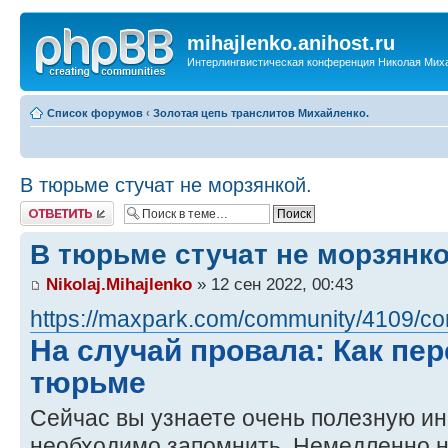
mihajlenko.anihost.ru
Интерлингвистическая конференция Николая Мих
Список форумов
‹
Золотая цепь транслитов Михайленко.
В тюрьме стучат не морзянкой.
Ответить
В тюрьме стучат не морзянко
Nikolaj.Mihajlenko
» 12 сен 2022, 00:43
https://maxpark.com/community/4109/co
На случай провала: Как пер
тюрьме
Сейчас вы узнаете очень полезную и
необходимо запомнить. Немедленно н