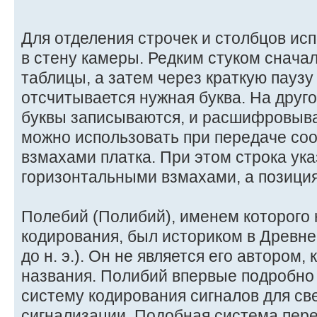
Для отделения строчек и столбцов ис
в стену камеры. Редким стуком снача
таблицы, а затем через краткую паузу
отсчитывается нужная буква. На друг
буквы записываются, и расшифровыва
можно использовать при передаче соо
взмахами платка. При этом строка ук
горизонтальными взмахами, а позиция
Полебий (Полибий), именем которого
кодирования, был историком в Древне
до н. э.). Он не является его автором,
названия. Полибий впервые подробно
систему кодирования сигналов для св
сигнализации. Подобная система пер