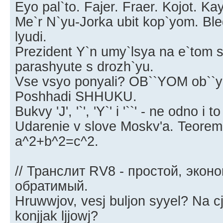
Eyo pal`to. Fajer. Fraer. Kojot. Ka
Me`r N`yu-Jorka ubit kop`yom. Ble
lyudi.
Prezident Y`n umy`lsya na e`tom 
parashyute s drozh`yu.
Vse vsyo ponyali? OB``YOM ob``y
Poshhadi SHHUKU.
Bukvy 'J', '`', 'Y`' i '``' - ne odno i t
Udarenie v slove Moskv'a. Teorem
a^2+b^2=c^2.
// Транслит RV8 - простой, экон
обратимый.
Hruwwjov, vesj buljon syyel? Na cj
konjjak ljjowj?