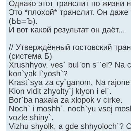
Однако этот транслит по жизни 
Это *плохой* транслит. Он даже
(ЬЬ=Ъ).
И вот какой результат он даёт...
// Утверждённый гостовский тра
(система Б)
Xrushhyov, ves` bul`on s``el? Na 
kon`yak l`yosh`?
Krast`sya za cy`ganom. Na rajone el
Klon vidit zhyolty`j klyon i el`.
Bor`ba naxala za xlopok v cirke.
Noch` i moshh`, noch`yu vsej mos
vozle shiny`.
Vizhu shyolk, a gde shhyoloch`? Ch