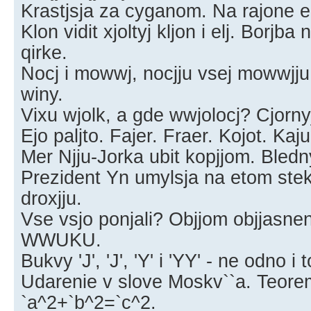
Krastjsja za cyganom. Na rajone el, 
Klon vidit xjoltyj kljon i elj. Borjb
qirke.
Nocj i mowwj, nocjju vsej mowwjj
winy.
Vixu wjolk, a gde wwjolocj? Cjornyj
Ejo paljto. Fajer. Fraer. Kojot. Ka
Mer Njju-Jorka ubit kopjjom. Bledny
Prezident Yn umylsja na etom ste
droxjju.
Vse vsjo ponjali? Objjom objjasne
WWUKU.
Bukvy 'J', 'J', 'Y' i 'YY' - ne odno i 
Udarenie v slove Moskv``a. Teore
`a^2+`b^2=`c^2.