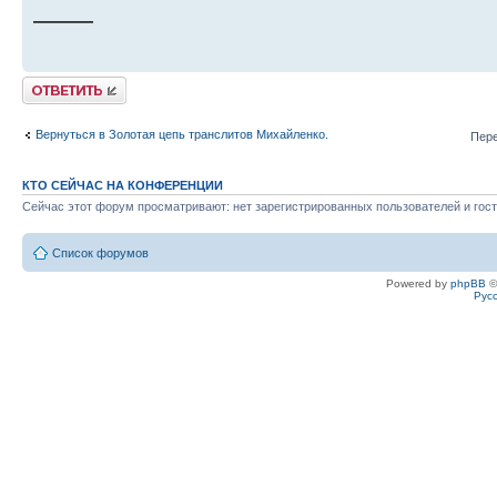
——
Ответить
Вернуться в Золотая цепь транслитов Михайленко.
Пере
КТО СЕЙЧАС НА КОНФЕРЕНЦИИ
Сейчас этот форум просматривают: нет зарегистрированных пользователей и гост
Список форумов
Powered by
phpBB
©
Рус