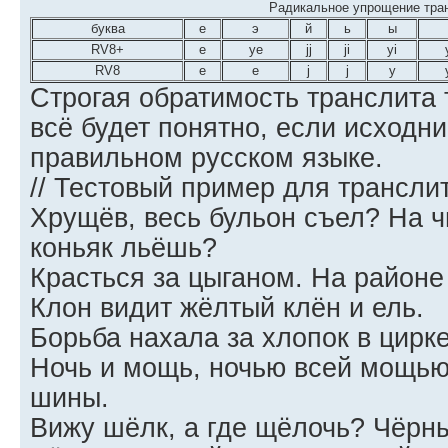
Радикальное упрощение тра
буква
е
э
й
ь
ы
RV8+
e
ye
jj
ji
yi
RV8
e
e
j
j
y
Строгая обратимость транслита 
всё будет понятно, если исходни
правильном русском языке.
// Тестовый пример для трансли
Хрущёв, весь бульон съел? На ч
коньяк льёшь?
Красться за цыганом. На районе 
Клон видит жёлтый клён и ель.
Борьба нахала за хлопок в цирке
Ночь и мощь, ночью всей мощь
шины.
Вижу шёлк, а где щёлочь? Чёрны