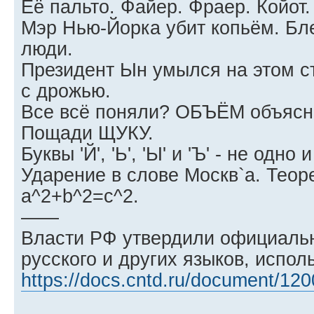
Её пальто. Файер. Фраер. Койот.
Мэр Нью-Йорка убит копьём. Бл
люди.
Президент Ын умылся на этом 
с дрожью.
Все всё поняли? ОБЪЁМ объясн
Пощади ЩУКУ.
Буквы 'Й', 'Ь', 'Ы' и 'Ъ' - не одно 
Ударение в слове Москв`а. Тео
a^2+b^2=c^2.
——
Власти РФ утвердили официаль
русского и других языков, испо
https://docs.cntd.ru/document/12