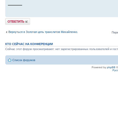
——
Ответить
Вернуться в Золотая цепь транслитов Михайленко.
Пере
КТО СЕЙЧАС НА КОНФЕРЕНЦИИ
Сейчас этот форум просматривают: нет зарегистрированных пользователей и гост
Список форумов
Powered by
phpBB
©
Рус