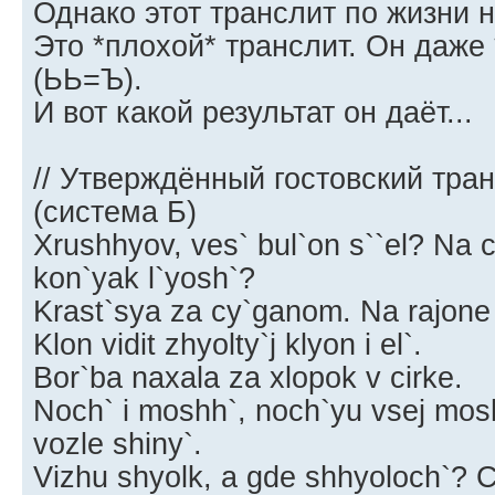
Однако этот транслит по жизни 
Это *плохой* транслит. Он даже
(ЬЬ=Ъ).
И вот какой результат он даёт...
// Утверждённый гостовский тра
(система Б)
Xrushhyov, ves` bul`on s``el? Na 
kon`yak l`yosh`?
Krast`sya za cy`ganom. Na rajone el
Klon vidit zhyolty`j klyon i el`.
Bor`ba naxala za xlopok v cirke.
Noch` i moshh`, noch`yu vsej mos
vozle shiny`.
Vizhu shyolk, a gde shhyoloch`? Ch