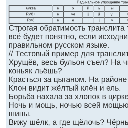
Радикальное упрощение тра
буква
е
э
й
ь
ы
RV8+
e
ye
jj
ji
yi
RV8
e
e
j
j
y
Строгая обратимость транслита 
всё будет понятно, если исходни
правильном русском языке.
// Тестовый пример для трансли
Хрущёв, весь бульон съел? На ч
коньяк льёшь?
Красться за цыганом. На районе 
Клон видит жёлтый клён и ель.
Борьба нахала за хлопок в цирке
Ночь и мощь, ночью всей мощь
шины.
Вижу шёлк, а где щёлочь? Чёрны