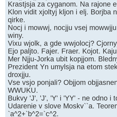
Krastjsja za cyganom. Na rajone el, 
Klon vidit xjoltyj kljon i elj. Borjb
qirke.
Nocj i mowwj, nocjju vsej mowwjj
winy.
Vixu wjolk, a gde wwjolocj? Cjornyj
Ejo paljto. Fajer. Fraer. Kojot. Ka
Mer Njju-Jorka ubit kopjjom. Bledny
Prezident Yn umylsja na etom ste
droxjju.
Vse vsjo ponjali? Objjom objjasne
WWUKU.
Bukvy 'J', 'J', 'Y' i 'YY' - ne odno i 
Udarenie v slove Moskv``a. Teore
`a^2+`b^2=`c^2.