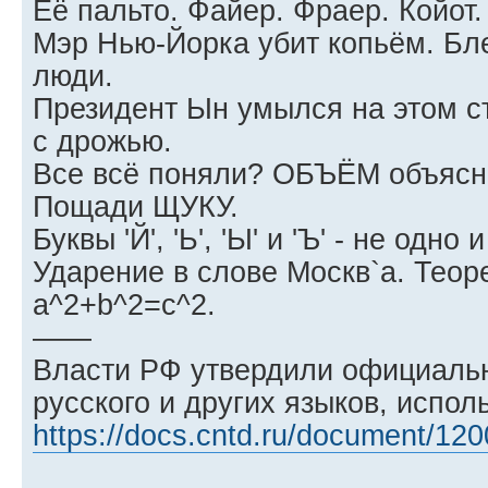
Её пальто. Файер. Фраер. Койот.
Мэр Нью-Йорка убит копьём. Бл
люди.
Президент Ын умылся на этом 
с дрожью.
Все всё поняли? ОБЪЁМ объясн
Пощади ЩУКУ.
Буквы 'Й', 'Ь', 'Ы' и 'Ъ' - не одно 
Ударение в слове Москв`а. Тео
a^2+b^2=c^2.
——
Власти РФ утвердили официаль
русского и других языков, испо
https://docs.cntd.ru/document/12