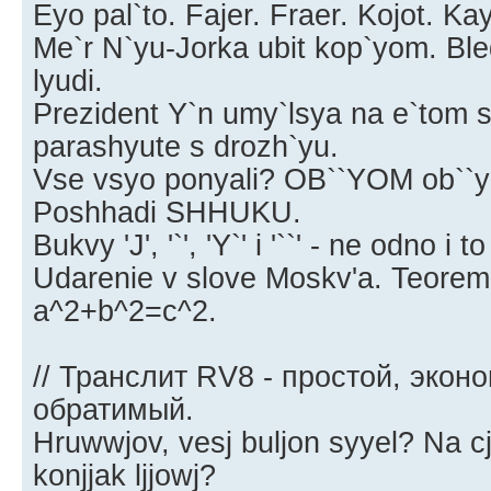
Eyo pal`to. Fajer. Fraer. Kojot. Ka
Me`r N`yu-Jorka ubit kop`yom. Ble
lyudi.
Prezident Y`n umy`lsya na e`tom 
parashyute s drozh`yu.
Vse vsyo ponyali? OB``YOM ob``y
Poshhadi SHHUKU.
Bukvy 'J', '`', 'Y`' i '``' - ne odno i t
Udarenie v slove Moskv'a. Teorem
a^2+b^2=c^2.
// Транслит RV8 - простой, экон
обратимый.
Hruwwjov, vesj buljon syyel? Na cj
konjjak ljjowj?