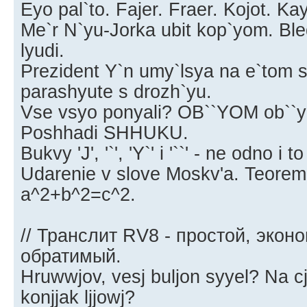
Eyo pal`to. Fajer. Fraer. Kojot. Ka
Me`r N`yu-Jorka ubit kop`yom. Ble
lyudi.
Prezident Y`n umy`lsya na e`tom 
parashyute s drozh`yu.
Vse vsyo ponyali? OB``YOM ob``y
Poshhadi SHHUKU.
Bukvy 'J', '`', 'Y`' i '``' - ne odno i t
Udarenie v slove Moskv'a. Teorem
a^2+b^2=c^2.
// Транслит RV8 - простой, экон
обратимый.
Hruwwjov, vesj buljon syyel? Na cj
konjjak ljjowj?