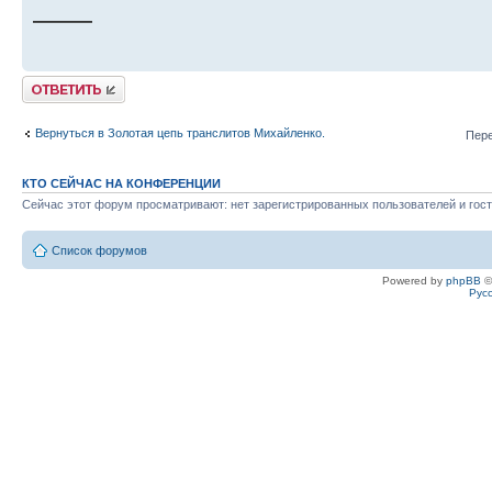
——
Ответить
Вернуться в Золотая цепь транслитов Михайленко.
Пере
КТО СЕЙЧАС НА КОНФЕРЕНЦИИ
Сейчас этот форум просматривают: нет зарегистрированных пользователей и гост
Список форумов
Powered by
phpBB
©
Рус