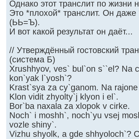
Однако этот транслит по жизни 
Это *плохой* транслит. Он даже
(ЬЬ=Ъ).
И вот какой результат он даёт...
// Утверждённый гостовский тра
(система Б)
Xrushhyov, ves` bul`on s``el? Na 
kon`yak l`yosh`?
Krast`sya za cy`ganom. Na rajone el
Klon vidit zhyolty`j klyon i el`.
Bor`ba naxala za xlopok v cirke.
Noch` i moshh`, noch`yu vsej mos
vozle shiny`.
Vizhu shyolk, a gde shhyoloch`? Ch