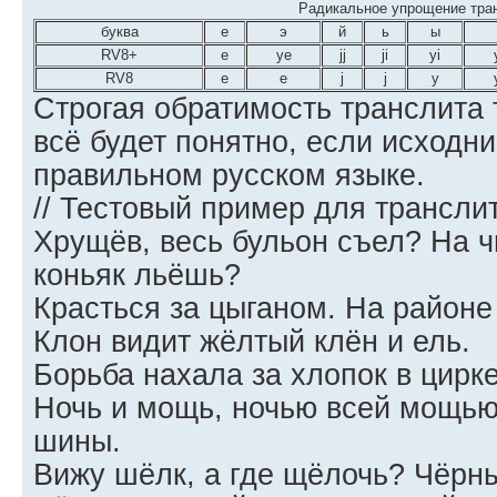
Радикальное упрощение тра
буква
е
э
й
ь
ы
RV8+
e
ye
jj
ji
yi
RV8
e
e
j
j
y
Строгая обратимость транслита 
всё будет понятно, если исходни
правильном русском языке.
// Тестовый пример для трансли
Хрущёв, весь бульон съел? На ч
коньяк льёшь?
Красться за цыганом. На районе 
Клон видит жёлтый клён и ель.
Борьба нахала за хлопок в цирке
Ночь и мощь, ночью всей мощь
шины.
Вижу шёлк, а где щёлочь? Чёрны