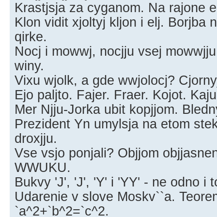
Krastjsja za cyganom. Na rajone el, 
Klon vidit xjoltyj kljon i elj. Borjb
qirke.
Nocj i mowwj, nocjju vsej mowwjj
winy.
Vixu wjolk, a gde wwjolocj? Cjornyj
Ejo paljto. Fajer. Fraer. Kojot. Ka
Mer Njju-Jorka ubit kopjjom. Bledny
Prezident Yn umylsja na etom ste
droxjju.
Vse vsjo ponjali? Objjom objjasne
WWUKU.
Bukvy 'J', 'J', 'Y' i 'YY' - ne odno i 
Udarenie v slove Moskv``a. Teore
`a^2+`b^2=`c^2.