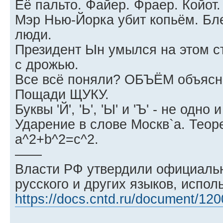
Её пальто. Файер. Фраер. Койот.
Мэр Нью-Йорка убит копьём. Бл
люди.
Президент Ын умылся на этом 
с дрожью.
Все всё поняли? ОБЪЁМ объясн
Пощади ЩУКУ.
Буквы 'Й', 'Ь', 'Ы' и 'Ъ' - не одно 
Ударение в слове Москв`а. Тео
a^2+b^2=c^2.
——
Власти РФ утвердили официаль
русского и других языков, испо
https://docs.cntd.ru/document/12