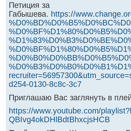
Петиция за
Габышева.
https://www.chan
%D0%BD%D0%B5%D0%BC%D0
%D0%BF%D1%80%D0%B5%D0
%D1%83%D0%B3%D0%BE%D0
%D0%BF%D1%80%D0%B5%D1
%D0%B0%D0%BB%D0%B5%D0
%D0%B3%D0%B0%D0%B1%D1
recruiter=56957300&utm_source=
d254-0130-8c8c-3c7
Приглашаю Вас заглянуть в плей
https://www.youtube.com/playlist
QBIvg4okDHlBdtBhxcjsHCB