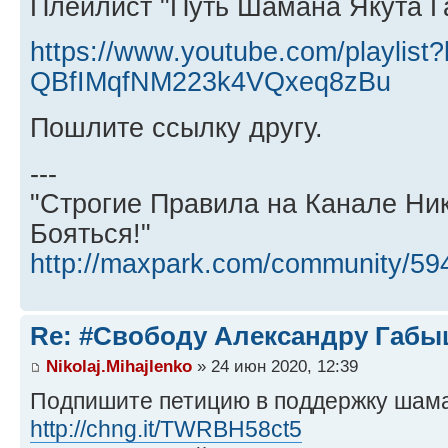
Плейлист "Путь Шамана Якута 
https://www.youtube.com/playlist
QBfIMqfNM223k4VQxeq8zBu
Пошлите ссылку другу.
---
"Строгие Правила на Канале Ни
Бояться!"
http://maxpark.com/community/59
Re: #Свободу Александру Габы
Nikolaj.Mihajlenko
» 24 июн 2020, 12:39
Подпишите петицию в поддержку шам
http://chng.it/TWRBH58ct5