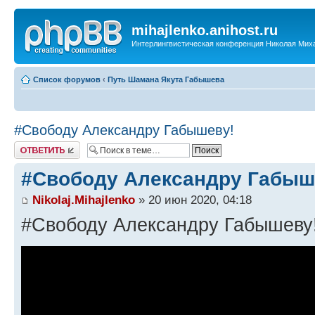
mihajlenko.anihost.ru
Интерлингвистическая конференция Николая Мих
Список форумов
‹
Путь Шамана Якута Габышева
#Свободу Александру Габышеву!
Ответить
#Свободу Александру Габыш
Nikolaj.Mihajlenko
» 20 июн 2020, 04:18
#Свободу Александру Габышеву