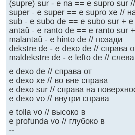
(supre) sur - e na == e supro sur 
super - e super == e supro xe // н
sub - e subo de == e subo sur + e
antaŭ - e ranto de == e ranto sur 
malantaŭ - e hinto de // позади
dekstre de - e dexo de // справа о
maldekstre de - e lefto de // слева
e dexo de // справа от
e dexo xe // во вне справа
e dexo sur // справа на поверхно
e dexo vo // внутри справа
e tolla vo // высоко в
e profunda vo // глубоко в
--