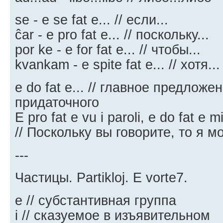
se - e se fat e... // если...
ĉar - e pro fat e... // поскольку...
por ke - e for fat e... // чтобы...
kvankam - e spite fat e... // хотя...
е do fat e... // главное предложе
придаточного
E pro fat e vu i paroli, e do fat e mi 
// Поскольку вы говорите, то я мо
---
Частицы. Partikloj. E vorte7.
e // субстантивная группа
i // сказуемое в изъявительном