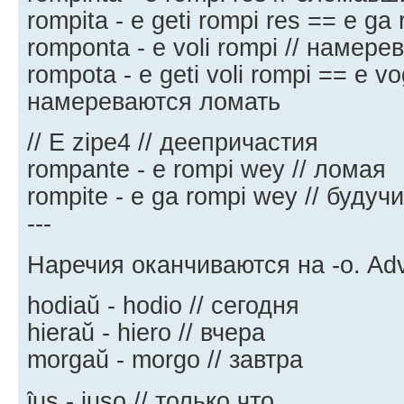
rompita - e geti rompi res == e g
romponta - e voli rompi // наме
rompota - e geti voli rompi == e vo
намереваются ломать
// E zipe4 // деепричастия
rompante - e rompi wey // ломая
rompite - e ga rompi wey // буду
---
Наречия оканчиваются на -o. Adve
hodiaŭ - hodio // сегодня
hieraŭ - hiero // вчера
morgaŭ - morgo // завтра
ĵus - juso // только что