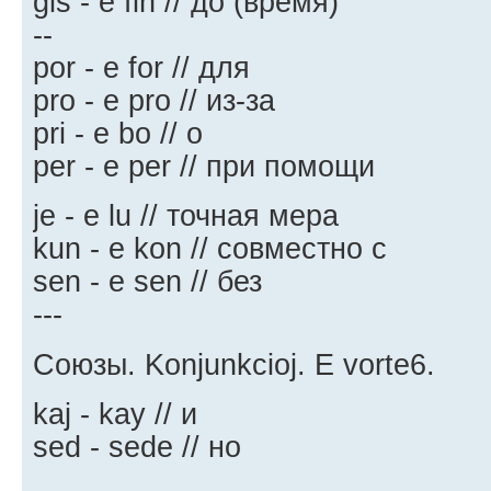
ĝis - e fin // до (время)
--
por - e for // для
pro - e pro // из-за
pri - e bo // о
per - e per // при помощи
je - e lu // точная мера
kun - e kon // совместно с
sen - e sen // без
---
Союзы. Konjunkcioj. E vorte6.
kaj - kay // и
sed - sede // но