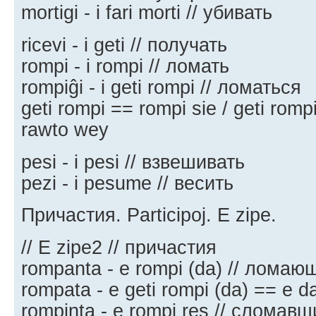
mortigi - i fari morti // убивать
ricevi - i geti // получать
rompi - i rompi // ломать
rompiĝi - i geti rompi // ломаться
geti rompi == rompi sie / geti rompi
rawto wey
pesi - i pesi // взвешивать
pezi - i pesume // весить
Причастия. Participoj. E zipe.
// E zipe2 // причастия
rompanta - e rompi (da) // ломаю
rompata - e geti rompi (da) == e 
rompinta - e rompi res // сломавш