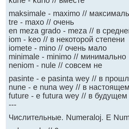
kune - kuno // вместе
maksimale - maximo // максимал
tre - maxo // очень
en meza grado - mezа // в средн
iom - keo // в некоторой степени
iomete - mino // очень мало
minimalе - minimo // минимально
neniom - nule // совсем не
pasinte - e pasinta wey // в прош
nune - e nuna wey // в настояще
future - e futura wey // в будущем
---
Числительные. Numeraloj. E Num