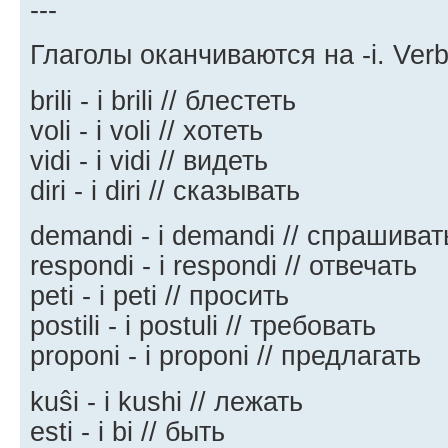
---
Глаголы оканчиваются на -i. Verbo
brili - i brili // блестеть
voli - i voli // хотеть
vidi - i vidi // видеть
diri - i diri // сказывать
demandi - i demandi // спрашиват
respondi - i respondi // отвечать
peti - i peti // просить
postili - i postuli // требовать
proponi - i proponi // предлагать
kuŝi - i kushi // лежать
esti - i bi // быть