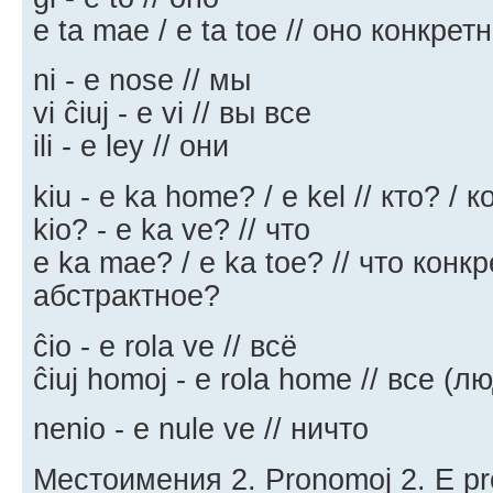
e ta mae / e ta toe // оно конкре
ni - e nose // мы
vi ĉiuj - e vi // вы все
ili - e ley // они
kiu - e ka home? / e kel // кто? / к
kio? - e ka ve? // что
e ka mae? / e ka toe? // что конкр
абстрактное?
ĉio - e rola ve // всё
ĉiuj homoj - e rola home // все (л
nenio - e nule ve // ничто
Местоимения 2. Pronomoj 2. E pr