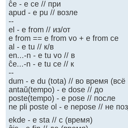
ĉe - e ce // при
apud - e pu // возле
--
el - e from // из/от
e from == e from vo + e from ce
al - e tu // к/в
en...-n - e tu vo // в
ĉe...-n - e tu ce // к
--
dum - e du (tota) // во время (всё
antaŭ(tempo) - e dose // до
poste(tempo) - e pose // после
ne pli poste ol - e nepose // не п
ekde - e sta // с (время)