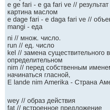
e ge fari - e ga fari ve // результа
картина маслом
e dage fari - e daga fari ve // об
mangi - еда
ni // множ. число.
run // ед. число
kel // замена существительного 
определительном
nim // перед собственным имене
начинаться гласной,
E lande nim Amerika - Страна Ам
wey // образ действия
fat // встроенное предложение