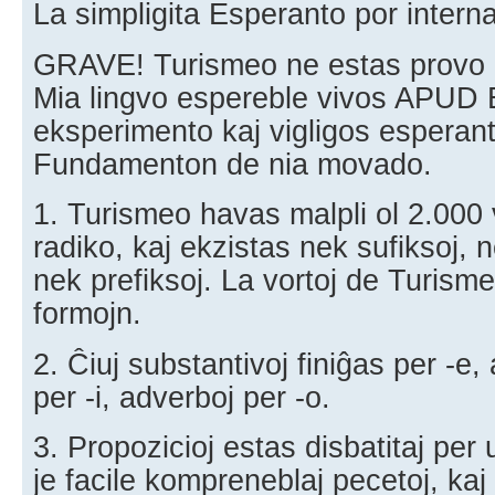
La simpligita Esperanto por intern
GRAVE! Turismeo ne estas provo 
Mia lingvo espereble vivos APUD E
eksperimento kaj vigligos esperant
Fundamenton de nia movado.
1. Turismeo havas malpli ol 2.000 
radiko, kaj ekzistas nek sufiksoj, n
nek prefiksoj. La vortoj de Turis
formojn.
2. Ĉiuj substantivoj finiĝas per -e, 
per -i, adverboj per -o.
3. Propozicioj estas disbatitaj per 
je facile kompreneblaj pecetoj, kaj