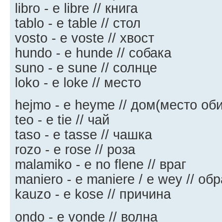
libro - e libre // книга
tablo - e table // стол
vosto - e voste // хвост
hundo - e hunde // собака
suno - e sune // солнце
loko - e loke // место
hejmo - e heyme // дом(место об
teo - e tie // чай
taso - e tasse // чашка
rozo - e rose // роза
malamiko - e no flene // враг
maniero - e maniere / e wey // об
kauzo - e kose // причина
ondo - e vonde // волна