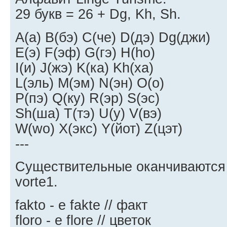
29 букв = 26 + Dg, Kh, Sh.
A(а) B(бэ) C(че) D(дэ) Dg(джи)
E(э) F(эф) G(гэ) H(hо)
I(и) J(жэ) K(ка) Kh(ха)
L(эль) M(эм) N(эн) O(о)
P(пэ) Q(ку) R(эр) S(эс)
Sh(ша) T(тэ) U(у) V(вэ)
W(wо) X(экс) Y(йот) Z(цэт)
---
Существительные оканчиваются на
vorte1.
fakto - e fakte // факт
floro - e flore // цветок