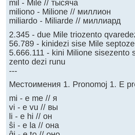
mil - Mile // тысяча
miliono - Milione // миллион
miliardo - Miliarde // миллиард
2.345 - due Mile triozento qvaredez
56.789 - kinidezi sise Mile septoz
5.666.111 - kini Milione sisezento 
zento dezi runu
---
Местоимения 1. Pronomoj 1. E pr
mi - e me // я
vi - e vu // вы
li - e hi // он
ŝi - e la // она
ĝi - e to // оно