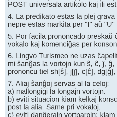
POST universala artikolo kaj ili es
4. La predikato estas la plej grava 
nepre estas markita per "I" aŭ "U" (
5. Por facila prononcado preskaŭ ĉi
vokalo kaj komenciĝas per konson
6. Lingvo Turismeo ne uzas ĉapelitaj
mi ŝanĝas la vortojn kun ŝ, ĉ, ĵ, ĝ
prononcu tiel sh[ŝ], j[ĵ], c[ĉ], dg[ĝ], 
7. Aliaj ŝanĝoj servas al la celoj:
a) mallongigi la longajn vortojn.
b) eviti situacion kiam kelkaj kon
post la alia. Same pri vokaloj.
c) eviti danĝerajn vortparojn: kiam 