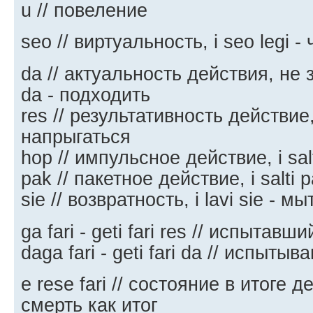
u // повеление
seo // виртуальность, i seo legi -
da // актуальность действия, не 
da - подходить
res // результативность действие, i
напрыгаться
hop // импульсное действие, i sal
pak // пакетное действие, i salti 
siе // возвратность, i lavi sie - м
ga fari - geti fari res // испытавш
daga fari - geti fari da // испыт
e rese fari // состояние в итоге д
смерть как итог