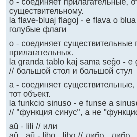
o - соединяет прилагательные, 
существительному.
la flave-bluaj flagoj - e flava o blua
голубые флаги
o - соединяет существительные
прилагательных.
la granda tablo kaj sama seĝo - e
// большой стол и большой стул
a - соединяет существительные
тот объект.
la funkcio sinuso - e funse a sinus
// "функция синус", а не "функц
aŭ - lili // или
aŭ...aŭ - libo...libo // либо...либо