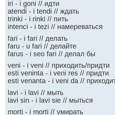
iri - i goni // идти
atendi - i tendi // ждать
trinki - i rinki // пить
intenci - i tezi // намереваться
fari - i fari // делать
faru - u fari // делайте
farus - i seo fari // делал бы
veni - i veni // приходить/придти
esti veninta - i veni res // придти
esti venanta - i veni da // приходи
lavi - i lavi // мыть
lavi sin - i lavi sie // мыться
morti - i morti // умирать