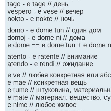
tago - e tage // день
vespero - e vese // вечер
nokto - e nokte // ночь
domo - e dome tun // один дом
domoj - e dome ni // дома
e dome == e dome tun + e dome n
atento - e ratente // внимание
atendo - e tendi // ожидание
e ve // любая конкретная или аб
e mae // конкретная вещь
e rume // штуковина, материаль
e mate // материал, вещество, с
e nime // любое живое