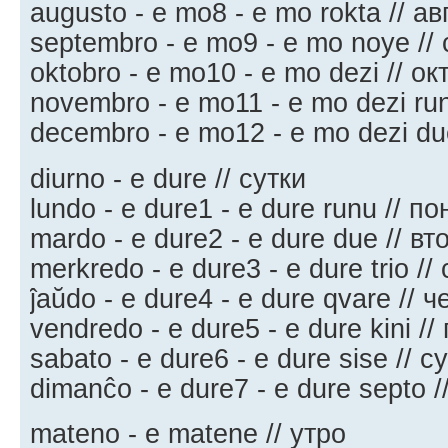
augusto - e mo8 - e mo rokta // ав
septembro - e mo9 - e mo noye //
oktobro - e mo10 - e mo dezi // ок
novembro - e mo11 - e mo dezi ru
decembro - e mo12 - e mo dezi du
diurno - e dure // сутки
lundo - e dure1 - e dure runu // п
mardo - e dure2 - e dure due // вт
merkredo - e dure3 - e dure trio //
ĵaŭdo - e dure4 - e dure qvare // ч
vendredo - e dure5 - e dure kini /
sabato - e dure6 - e dure sise // с
dimanĉo - e dure7 - e dure septo 
mateno - e matene // утро