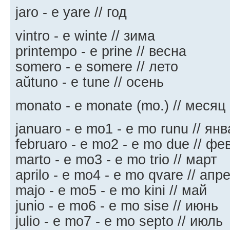
jaro - e yare // год
vintro - e winte // зима
printempo - e prine // весна
somero - e somere // лето
aŭtuno - e tune // осень
monato - e monate (mo.) // месяц
januaro - e mo1 - e mo runu // ян
februaro - e mo2 - e mo due // ф
marto - e mo3 - e mo trio // март
aprilo - e mo4 - e mo qvare // апр
majo - e mo5 - e mo kini // май
junio - e mo6 - e mo sise // июнь
julio - e mo7 - e mo septo // июль