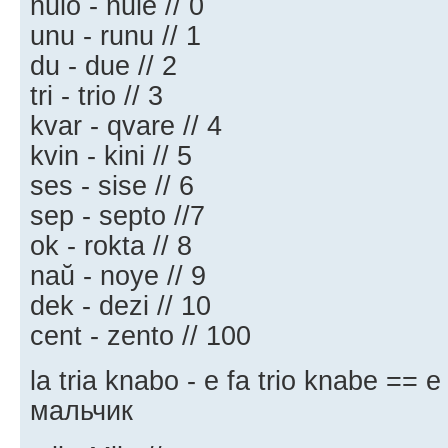
nulo - nule // 0
unu - runu // 1
du - due // 2
tri - trio // 3
kvar - qvare // 4
kvin - kini // 5
ses - sise // 6
sep - septo //7
ok - rokta // 8
naŭ - noye // 9
dek - dezi // 10
cent - zento // 100
la tria knabo - e fa trio knabe == e
мальчик