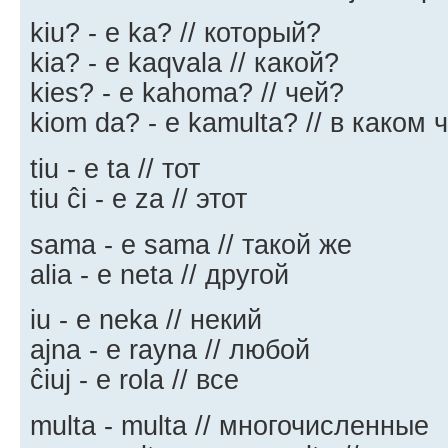
kiu? - e ka? // который?
kia? - e kaqvala // какой?
kies? - e kahoma? // чей?
kiom da? - e kamulta? // в каком 
tiu - e ta // тот
tiu ĉi - e za // этот
sama - e sama // такой же
alia - e neta // другой
iu - e neka // некий
ajna - e rayna // любой
ĉiuj - e rola // все
multa - multa // многочисленные