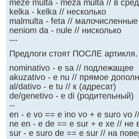
meze multa - meza multa // в ср
kelka - kelka // несколько
malmulta - feta // малочисленные
neniom da - nule // нисколько
---
Предлоги стоят ПОСЛЕ артикля. P
nominativo - e sa // подлежащее
akuzativo - e nu // прямое допол
al/dativo - e tu // к (адресат)
de/genetivo - e di (родительный)
--
en - e vo == e ino vo + e suro vo /
ne en - e de == e sur + e xe // не
sur - e suro de == e sur // на пов