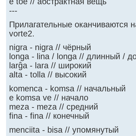
e toe // абстрактная вещь
---
Прилагательные оканчиваются на -
vorte2.
nigra - nigra // чёрный
longa - lina / longa // длинный / д
larĝa - lara // широкий
alta - tolla // высокий
komenca - komsa // начальный
e komsa ve // начало
meza - meza // средний
fina - fina // конечный
menciita - bisa // упомянутый