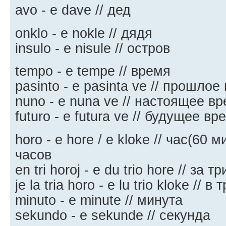
avo - e dave // дед
onklo - e nokle // дядя
insulo - e nisule // остров
tempo - e tempe // время
pasinto - e pasinta ve // прошлое
nuno - e nuna ve // настоящее в
futuro - e futura ve // будущее вр
horo - e hore / e kloke // час(60
часов
en tri horoj - e du trio hore // за 
je la tria horo - e lu trio kloke // 
minuto - e minute // минута
sekundo - e sekunde // секунда