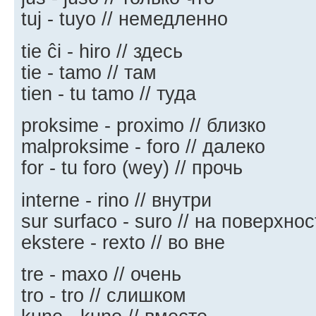
tuj - tuyo // немедленно
tie ĉi - hiro // здесь
tie - tamo // там
tien - tu tamo // туда
proksime - proximo // близко
malproksime - foro // далеко
for - tu foro (wey) // прочь
interne - rino // внутри
sur surfaco - suro // на поверхно
ekstere - rexto // во вне
tre - maxo // очень
tro - tro // слишком