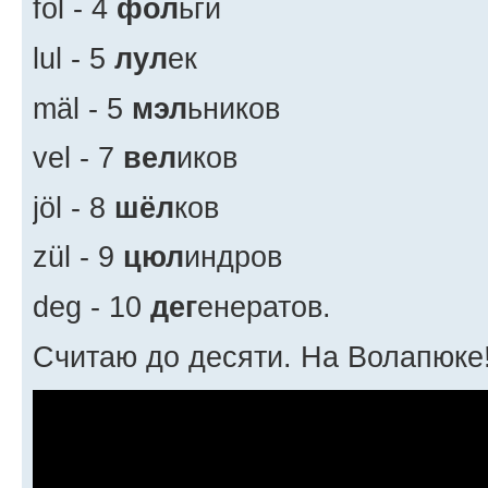
fol - 4
фол
ьги
lul - 5
лул
ек
mäl - 5
мэл
ьников
vel - 7
вел
иков
jöl - 8
шёл
ков
zül - 9
цюл
индров
deg - 10
дег
енератов.
Считаю до десяти. На Волапюке