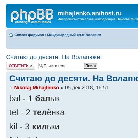
mihajlenko.anihost.ru
Интерлингвистическая конференция Николая Мих
Список форумов
‹
Международный язык Волапюк
Считаю до десяти. На Волапюке!
Ответить
Считаю до десяти. На Волап
Nikolaj.Mihajlenko
» 05 дек 2018, 16:51
bal - 1
бал
ык
tel - 2
тел
ёнка
kil - 3
кил
ьки