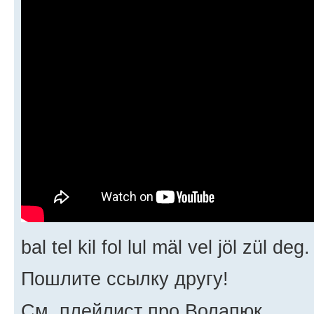
bal tel kil fol lul mäl vel jöl zül deg.
Пошлите ссылку другу!
См. плейлист про Волапюк