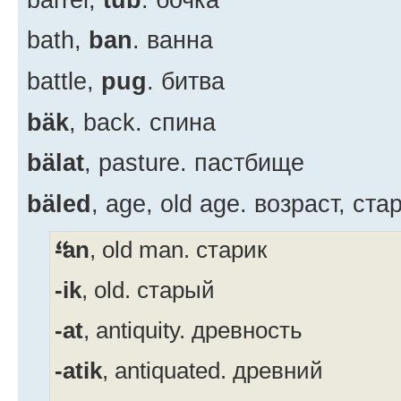
bath,
ban
. ванна
battle,
pug
. битва
bäk
, back. спина
bälat
, pasture. пастбище
bäled
, age, old age. возраст, ста
-an
, old man. старик
-ik
, old. старый
-at
, antiquity. древность
-atik
, antiquated. древний