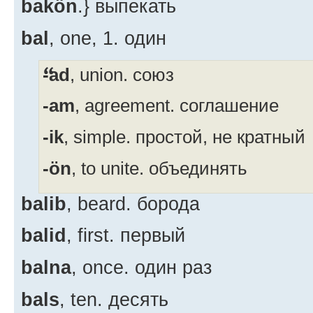
bakön
.} выпекать
bal
, one,
1. один
-ad
, union. союз
-am
, agreement. соглашение
-ik
, simple. простой, не кратный
-ön
, to unite. объединять
balib
, beard. борода
balid
, first. первый
balna
, once. один раз
bals
, ten. десять