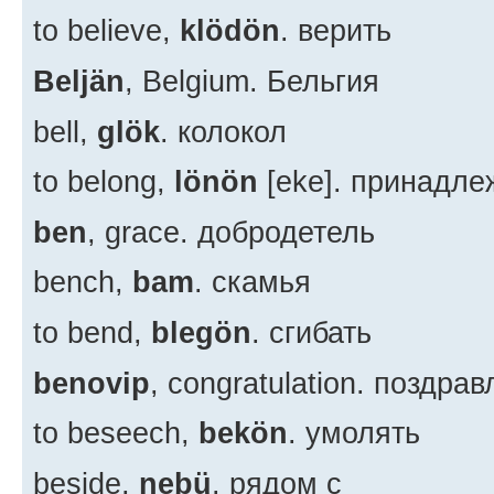
to believe,
klödön
. верить
Beljän
, Belgium. Бельгия
bell,
glök
. колокол
to belong,
lönön
[eke]. принадле
ben
, grace. добродетель
bench,
bam
. скамья
to bend,
blegön
. сгибать
benovip
, congratulation. поздра
to beseech,
bekön
. умолять
beside,
nebü
. рядом с