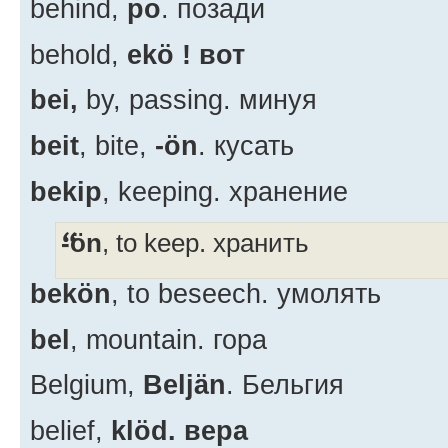
behind,
po
. позади
behold,
ekö !
вот
bei,
by, passing. минуя
beit
, bite,
-ön
. кусать
bekip
, keeping. хранение
-ön
, to keep. хранить
bekön
, to beseech. умолять
bel
, mountain. гора
Belgium,
Beljän
. Бельгия
belief,
klöd. вера