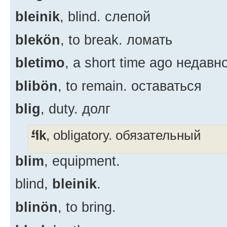
bleinik
, blind. слепой
blekön
, to break. ломать
bletimo
, a short time ago недавн
blibön
, to remain. оставаться
blig
, duty. долг
-ik
, obligatory. обязательный
blim
, equipment.
blind,
bleinik
.
blinön
, to bring.