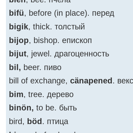
bifü
, before (in place). перед
bigik
, thick. толстый
bijop
, bishop. епископ
bijut
, jewel. драгоценность
bil,
beer. пиво
bill of exchange,
cänapened
. век
bim
, tree. дерево
binön,
to be. быть
bird,
böd
. птица