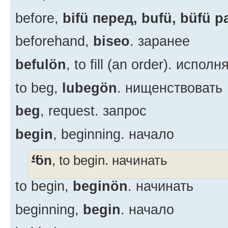
before,
bifü перед, bufü, büfü 
beforehand,
biseo
. заранее
befulön
, to fill (an order). исполн
to beg,
lubegön
. нищенствовать
beg
, request. запрос
begin
, beginning. начало
-ön
, to begin. начинать
to begin,
beginön
. начинать
beginning,
begin
. начало