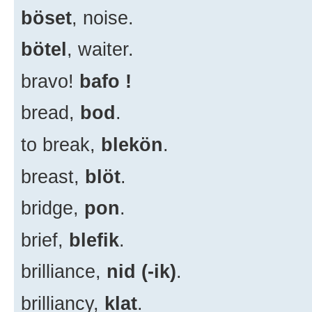
böset
, noise.
bötel
, waiter.
bravo!
bafo !
bread,
bod
.
to break,
blekön
.
breast,
blöt
.
bridge,
pon
.
brief,
blefik
.
brilliance,
nid (-ik)
.
brilliancy,
klat
.