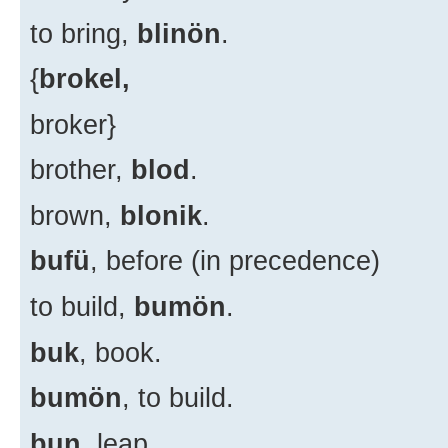
to bring,
blinön
.
{
brokel,
broker}
brother,
blod
.
brown,
blonik
.
bufü
, before (in precedence)
to build,
bumön
.
buk
, book.
bumön
, to build.
bun
, leap.