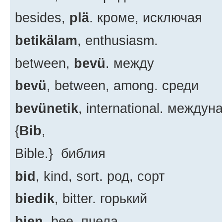
besides,
plä
. кроме, исключая
betikälam
, enthusiasm.
between,
bevü
. между
bevü
, between, among. среди
bevünetik
, international. между
{
Bib
,
Bible.} библия
bid
, kind, sort. род, сорт
biedik
, bitter. горький
bien
, bee. пчела