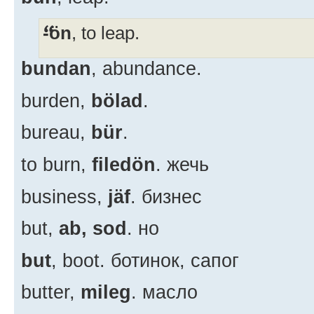
-ön
, to leap.
bundan
, abundance.
burden,
bölad
.
bureau,
bür
.
to burn,
filedön
. жечь
business,
jäf
. бизнес
but,
ab, sod
. но
but
, boot. ботинок, сапог
butter,
mileg
. масло