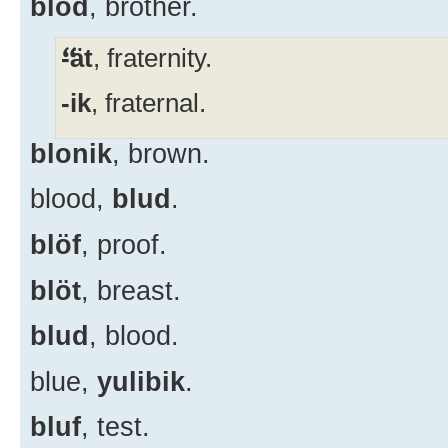
blod
, brother.
-ät
, fraternity.
-ik
, fraternal.
blonik
, brown.
blood,
blud
.
blöf
, proof.
blöt
, breast.
blud
, blood.
blue,
yulibik
.
bluf
, test.