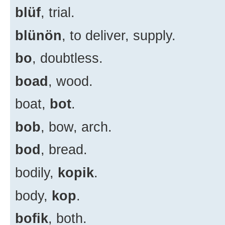
blüf
, trial.
blünön
, to deliver, supply.
bo
, doubtless.
boad
, wood.
boat,
bot
.
bob
, bow, arch.
bod
, bread.
bodily,
kopik
.
body,
kop
.
bofik
, both.