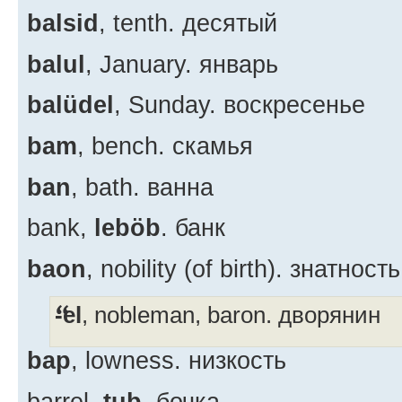
balsid
, tenth. десятый
balul
, January. январь
balüdel
, Sunday. воскресенье
bam
, bench. скамья
ban
, bath. ванна
bank,
leböb
. банк
baon
, nobility (of birth). знатность
-el
, nobleman, baron. дворянин
bap
, lowness. низкость
barrel,
tub
. бочка