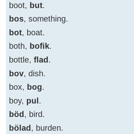
boot,
but
.
bos
, something.
bot
, boat.
both,
bofik
.
bottle,
flad
.
bov
, dish.
box,
bog
.
boy,
pul
.
böd
, bird.
bölad
, burden.