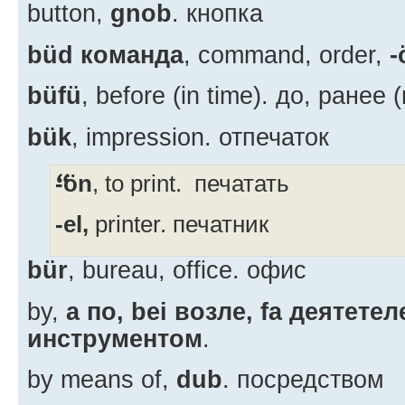
button,
gnob
. кнопка
büd команда
, command, order,
-
büfü
, before (in time). до, ранее 
bük
, impression. отпечаток
-ön
, to print. печатать
-el,
printer. печатник
bür
, bureau, office. офис
by,
a по, bei возле, fa деятете
инструментом
.
by means of,
dub
. посредством