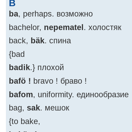
B
ba
, perhaps. возможно
bachelor,
nepematel
. холостяк
back,
bäk
. спина
{bad
badik
.} плохой
bafö !
bravo ! браво !
bafom
, uniformity. единообразие
bag,
sak
. мешок
{to bake,