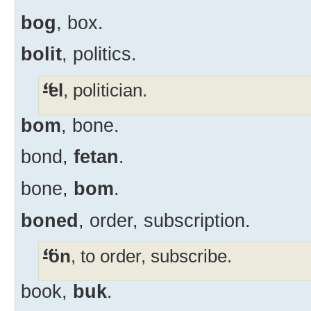
bog
, box.
bolit
, politics.
-el
, politician.
bom
, bone.
bond,
fetan
.
bone,
bom
.
boned
, order, subscription.
-ön
, to order, subscribe.
book,
buk
.