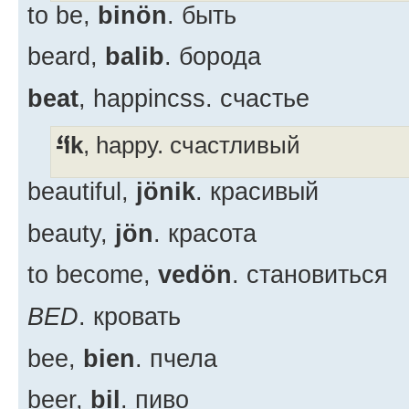
to be,
binön
. быть
beard,
balib
. борода
beat
, happincss. счастье
-ik
, happy. счастливый
beautiful,
jönik
. красивый
beauty,
jön
. красота
to become,
vedön
. становиться
BED
. кровать
bee,
bien
. пчела
beer,
bil
. пиво