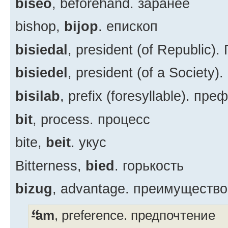
biseo
, beforehand. заранее
bishop,
bijop
. епископ
bisiedal
, president (of Republic)
bisiedel
, president (of a Society
bisilab
, prefix (foresyllable). пре
bit
, process. процесс
bite,
beit
. укус
Bitterness,
bied
. горькость
bizug
, advantage. преимущество
-am
, preference. предпочтение