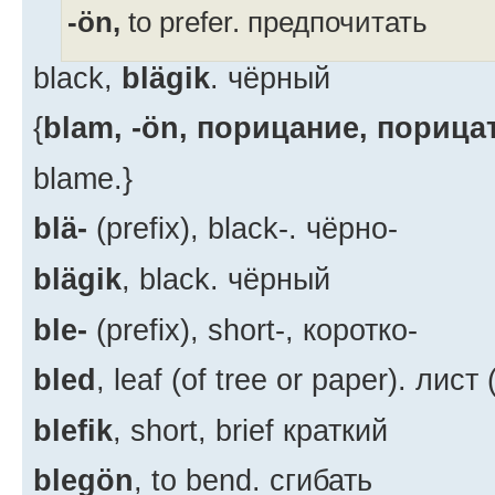
-ön,
to prefer. предпочитать
black,
blägik
. чёрный
{
blam, -ön, порицание, порица
blame.}
blä-
(prefix), black-. чёрно-
blägik
, black. чёрный
ble-
(prefix), short-, коротко-
bled
, leaf (of tree or paper). лис
blefik
, short, brief краткий
blegön
, to bend. сгибать