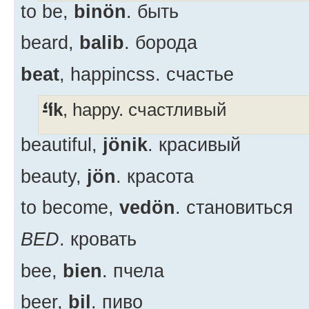
to be,
binön
. быть
beard,
balib
. борода
beat
, happincss. счастье
-ik
, happy. счастливый
beautiful,
jönik
. красивый
beauty,
jön
. красота
to become,
vedön
. становиться
BED
. кровать
bee,
bien
. пчела
beer,
bil
. пиво