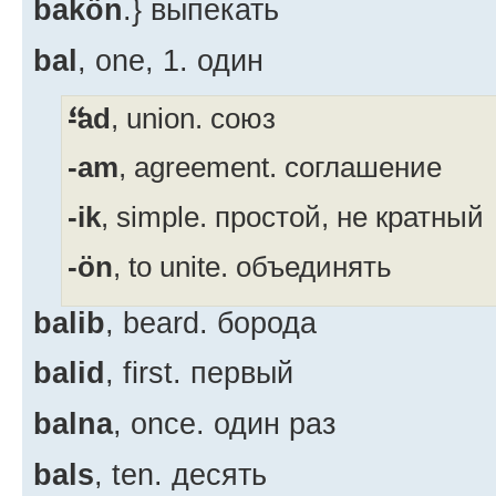
bakön
.} выпекать
bal
, one,
1. один
-ad
, union. союз
-am
, agreement. соглашение
-ik
, simple. простой, не кратный
-ön
, to unite. объединять
balib
, beard. борода
balid
, first. первый
balna
, once. один раз
bals
, ten. десять