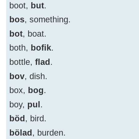
boot,
but
.
bos
, something.
bot
, boat.
both,
bofik
.
bottle,
flad
.
bov
, dish.
box,
bog
.
boy,
pul
.
böd
, bird.
bölad
, burden.