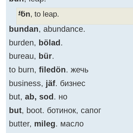
-ön
, to leap.
bundan
, abundance.
burden,
bölad
.
bureau,
bür
.
to burn,
filedön
. жечь
business,
jäf
. бизнес
but,
ab, sod
. но
but
, boot. ботинок, сапог
butter,
mileg
. масло