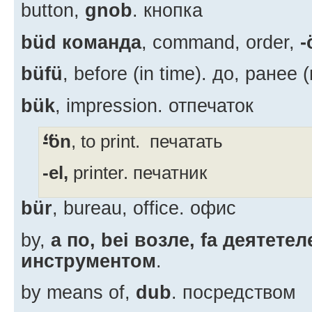
button,
gnob
. кнопка
büd команда
, command, order,
-
büfü
, before (in time). до, ранее 
bük
, impression. отпечаток
-ön
, to print. печатать
-el,
printer. печатник
bür
, bureau, office. офис
by,
a по, bei возле, fa деятете
инструментом
.
by means of,
dub
. посредством