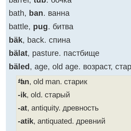
bath,
ban
. ванна
battle,
pug
. битва
bäk
, back. спина
bälat
, pasture. пастбище
bäled
, age, old age. возраст, ста
-an
, old man. старик
-ik
, old. старый
-at
, antiquity. древность
-atik
, antiquated. древний