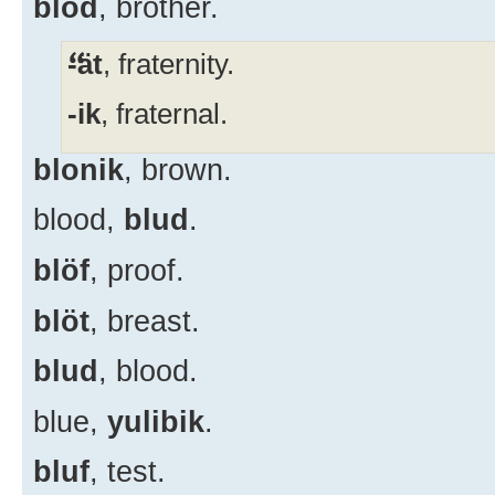
blod
, brother.
-ät
, fraternity.
-ik
, fraternal.
blonik
, brown.
blood,
blud
.
blöf
, proof.
blöt
, breast.
blud
, blood.
blue,
yulibik
.
bluf
, test.