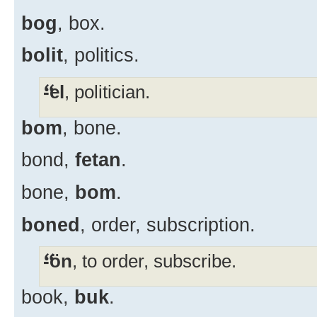
bog
, box.
bolit
, politics.
-el
, politician.
bom
, bone.
bond,
fetan
.
bone,
bom
.
boned
, order, subscription.
-ön
, to order, subscribe.
book,
buk
.