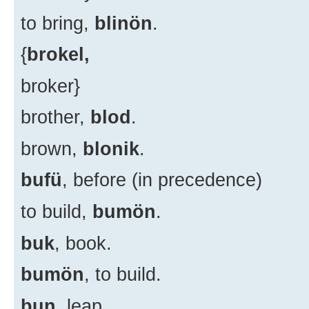
to bring,
blinön
.
{
brokel,
broker}
brother,
blod
.
brown,
blonik
.
bufü
, before (in precedence)
to build,
bumön
.
buk
, book.
bumön
, to build.
bun
, leap.