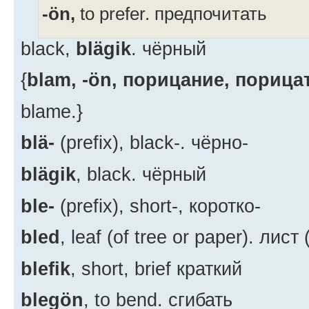
-ön,
to prefer. предпочитать
black,
blägik
. чёрный
{
blam, -ön, порицание, порица
blame.}
blä-
(prefix), black-. чёрно-
blägik
, black. чёрный
ble-
(prefix), short-, коротко-
bled
, leaf (of tree or paper). лис
blefik
, short, brief краткий
blegön
, to bend. сгибать