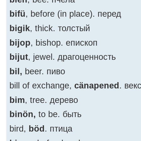
bifü
, before (in place). перед
bigik
, thick. толстый
bijop
, bishop. епископ
bijut
, jewel. драгоценность
bil,
beer. пиво
bill of exchange,
cänapened
. век
bim
, tree. дерево
binön,
to be. быть
bird,
böd
. птица