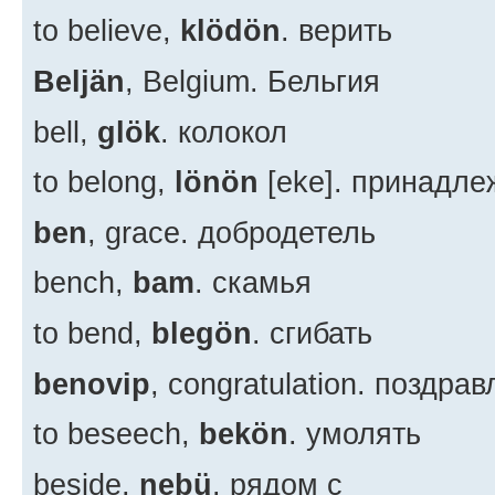
to believe,
klödön
. верить
Beljän
, Belgium. Бельгия
bell,
glök
. колокол
to belong,
lönön
[eke]. принадле
ben
, grace. добродетель
bench,
bam
. скамья
to bend,
blegön
. сгибать
benovip
, congratulation. поздра
to beseech,
bekön
. умолять
beside,
nebü
. рядом с