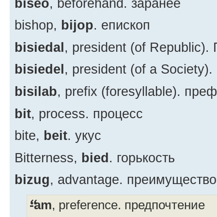
biseo
, beforehand. заранее
bishop,
bijop
. епископ
bisiedal
, president (of Republic)
bisiedel
, president (of a Society
bisilab
, prefix (foresyllable). пре
bit
, process. процесс
bite,
beit
. укус
Bitterness,
bied
. горькость
bizug
, advantage. преимущество
-am
, preference. предпочтение