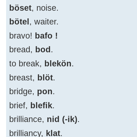
böset
, noise.
bötel
, waiter.
bravo!
bafo !
bread,
bod
.
to break,
blekön
.
breast,
blöt
.
bridge,
pon
.
brief,
blefik
.
brilliance,
nid (-ik)
.
brilliancy,
klat
.