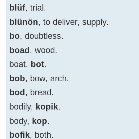
blüf
, trial.
blünön
, to deliver, supply.
bo
, doubtless.
boad
, wood.
boat,
bot
.
bob
, bow, arch.
bod
, bread.
bodily,
kopik
.
body,
kop
.
bofik
, both.