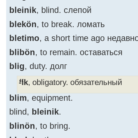
bleinik
, blind. слепой
blekön
, to break. ломать
bletimo
, a short time ago недавн
blibön
, to remain. оставаться
blig
, duty. долг
-ik
, obligatory. обязательный
blim
, equipment.
blind,
bleinik
.
blinön
, to bring.