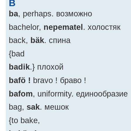
B
ba
, perhaps. возможно
bachelor,
nepematel
. холостяк
back,
bäk
. спина
{bad
badik
.} плохой
bafö !
bravo ! браво !
bafom
, uniformity. единообразие
bag,
sak
. мешок
{to bake,