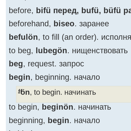
before,
bifü перед, bufü, büfü 
beforehand,
biseo
. заранее
befulön
, to fill (an order). исполн
to beg,
lubegön
. нищенствовать
beg
, request. запрос
begin
, beginning. начало
-ön
, to begin. начинать
to begin,
beginön
. начинать
beginning,
begin
. начало