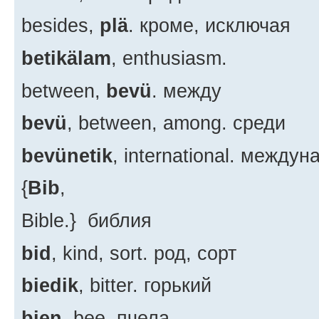
besides,
plä
. кроме, исключая
betikälam
, enthusiasm.
between,
bevü
. между
bevü
, between, among. среди
bevünetik
, international. между
{
Bib
,
Bible.} библия
bid
, kind, sort. род, сорт
biedik
, bitter. горький
bien
, bee. пчела