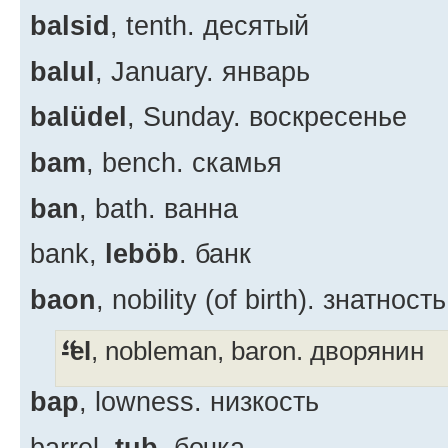
balsid
, tenth. десятый
balul
, January. январь
balüdel
, Sunday. воскресенье
bam
, bench. скамья
ban
, bath. ванна
bank,
leböb
. банк
baon
, nobility (of birth). знатность
-el
, nobleman, baron. дворянин
bap
, lowness. низкость
barrel,
tub
. бочка