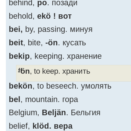
behind,
po
. позади
behold,
ekö !
вот
bei,
by, passing. минуя
beit
, bite,
-ön
. кусать
bekip
, keeping. хранение
-ön
, to keep. хранить
bekön
, to beseech. умолять
bel
, mountain. гора
Belgium,
Beljän
. Бельгия
belief,
klöd. вера