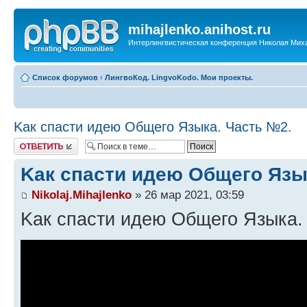
mihajlenko.anihost.ru
Интерлингвистическая конференция Николая Мих
Список форумов
‹
ЛингвоКод. LingvoKodo. Мои проекты.
Kак спасти идею Общего Языка. Часть №2.
Ответить
Kак спасти идею Общего Язы
Nikolaj.Mihajlenko
» 26 мар 2021, 03:59
Kак спасти идею Общего Языка.