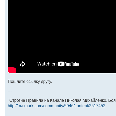
Пошлите ссылку другу.
---
"Строгие Правила на Канале Николая Михайленко. Боя
http://maxpark.com/community/5946/content/2517452