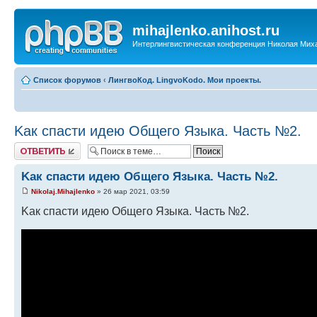
mihajlenko.anihost.ru
Интерлингвистическая конференция Николая Мих
Список форумов
‹
ЛингвоКод. LingvoKodo. Мои проекты.
Kак спасти идею Общего Языка. Часть №2.
Ответить
Kак спасти идею Общего Языка. Часть №2.
Nikolaj.Mihajlenko
» 26 мар 2021, 03:59
Kак спасти идею Общего Языка. Часть №2.