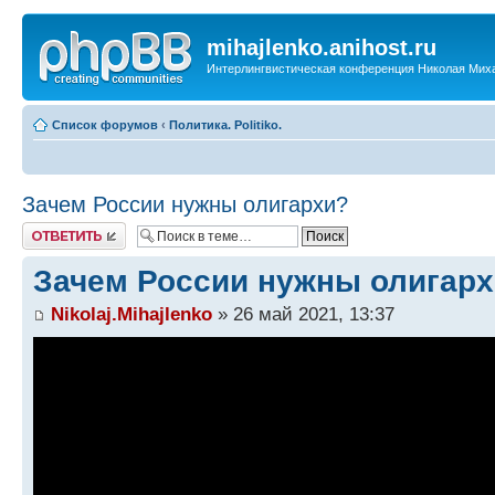
mihajlenko.anihost.ru
Интерлингвистическая конференция Николая Мих
Список форумов
‹
Политика. Politiko.
Зачем России нужны олигархи?
Ответить
Зачем России нужны олигар
Nikolaj.Mihajlenko
» 26 май 2021, 13:37