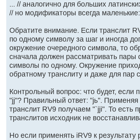
... // аналогично для больших латински
// но модификаторы всегда маленькие:
Обратите внимание. Если транслит R
по одному символу за шаг и иногда д
окружение очередного символа, то об
сначала должен рассматривать пары 
символы по одному. Окружение прихо
обратному транслиту и даже для пар 
Контрольный вопрос: что будет, если 
"jj"? Правильный ответ: "jь". Применяя
транслит RV9 получаем "`jji". То есть 
транслитов исходник не восстанавлив
Но если применять iRV9 к результату 