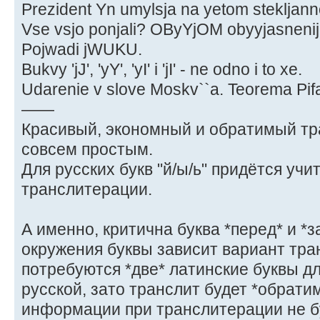
Prezident Yn umylsja na yetom stekljann
Vse vsjo ponjali? OByYjOM obyyjasneni
Pojwadi jWUKU.
Bukvy 'jJ', 'yY', 'yI' i 'jI' - ne odno i to xe.
Udarenie v slove Moskv``a. Teorema Pif
——
Красивый, экономный и обратимый тр
совсем простым.
Для русских букв "й/ы/ь" придётся уч
транслитерации.
А именно, критична буква *перед* и *з
окружения буквы зависит вариант тра
потребуются *две* латинские буквы д
русской, зато транслит будет *обрати
информации при транслитерации не б