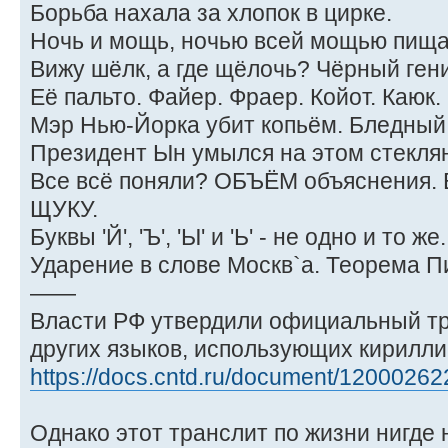
Борьба нахала за хлопок в цирке.
Ночь и мощь, ночью всей мощью пищ
Вижу шёлк, а где щёлочь? Чёрный ген
Её пальто. Файер. Фраер. Койот. Каюк.
Мэр Нью-Йорка убит копьём. Бледный
Президент Ын умылся на этом стекля
Все всё поняли? ОБЪЁМ объяснения. 
ЩУКУ.
Буквы 'Й', 'Ъ', 'Ы' и 'Ь' - не одно и то же.
Ударение в слове Москв`а. Теорема П
——
Власти РФ утвердили официальный тр
других языков, использующих кирилли
https://docs.cntd.ru/document/12000262
Однако этот транслит по жизни нигде 