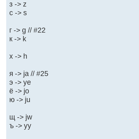
з -> z
с -> s
г -> g // #22
к -> k
х -> h
я -> ja // #25
э -> ye
ё -> jo
ю -> ju
щ -> jw
ъ -> yy