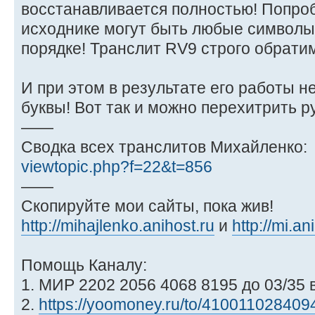
восстанавливается полностью! Попроб
исходнике могут быть любые символы
порядке! Транслит RV9 строго обрати
И при этом в результате его работы н
буквы! Вот так и можно перехитрить 
——
Сводка всех транслитов Михайленко:
viewtopic.php?f=22&t=856
——
Скопируйте мои сайты, пока жив!
http://mihajlenko.anihost.ru
и
http://mi.an
Помощь Каналу:
1. МИР 2202 2056 4068 8195 до 03/35 
2.
https://yoomoney.ru/to/410011028409