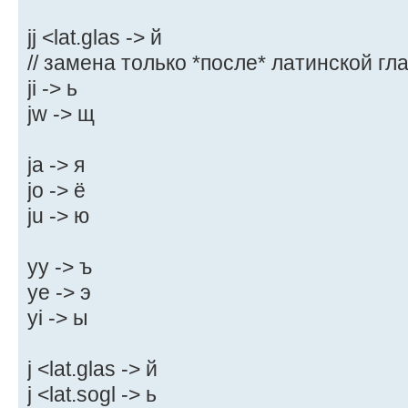
jj <lat.glas -> й
// замена только *после* латинской гл
ji -> ь
jw -> щ
ja -> я
jo -> ё
ju -> ю
yy -> ъ
ye -> э
yi -> ы
j <lat.glas -> й
j <lat.sogl -> ь