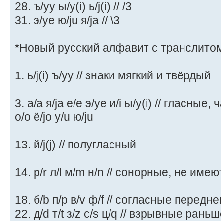
28. ъ/yy ы/y(i) ь/j(i) // /3
31. э/ye ю/ju я/ja // \3
*Новый русский алфавит с транслитом
1. ь/j(i) ъ/yy // знаки мягкий и твёрдый
3. а/a я/ja е/e э/ye и/i ы/y(i) // гласны
о/o ё/jo у/u ю/ju
13. й/j(j) // полугласный
14. р/r л/l м/m н/n // сонорные, не име
18. б/b п/p в/v ф/f // согласные передн
22. д/d т/t з/z с/s ц/q // взрывные ран