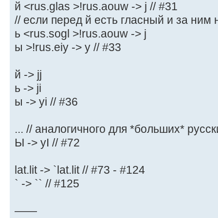
й <rus.glas >!rus.aouw -> j // #31
// если перед й есть гласный и за ним не
ь <rus.sogl >!rus.aouw -> j
ы >!rus.eiy -> y // #33
й -> jj
ь -> ji
ы -> yi // #36
... // аналогичного для *больших* русск
Ы -> уI // #72
lat.lit -> `lat.lit // #73 - #124
` -> `` // #125
——