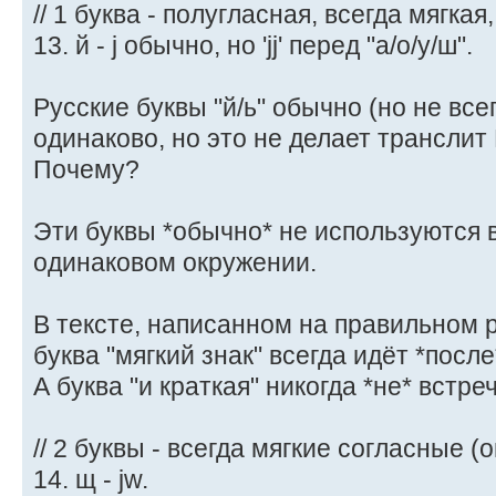
// 1 буква - полугласная, всегда мягкая,
13. й - j обычно, но 'jj' перед "а/о/у/ш".
Русские буквы "й/ь" обычно (но не вс
одинаково, но это не делает трансли
Почему?
Эти буквы *обычно* не используются в
одинаковом окружении.
В тексте, написанном на правильном 
буква "мягкий знак" всегда идёт *после
А буква "и краткая" никогда *не* встр
// 2 буквы - всегда мягкие согласные 
14. щ - jw.