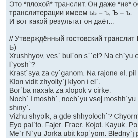
Это *плохой* транслит. Он даже *не* 
транслитерации имеем ьь = ъ, Ъ = ъ.
И вот какой результат он даёт...
// Утверждённый гостовский транслит
Б)
Xrushhyov, ves` bul`on s``el? Na ch`yu 
l`yosh`?
Krast`sya za cy`ganom. Na rajone el, pil e
Klon vidit zhyolty`j klyon i el`.
Bor`ba naxala za xlopok v cirke.
Noch` i moshh`, noch`yu vsej moshh`yu 
shiny`.
Vizhu shyolk, a gde shhyoloch`? Chyorny`
Eyo pal`to. Fajer. Fraer. Kojot. Kayuk. P
Me`r N`yu-Jorka ubit kop`yom. Bledny`j p