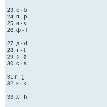
23. б - b
24. п - p
25. в - v
26. ф - f
27. д - d
28. т - t
29. з - z
30. с - s
31.г - g
32. к - k
33. х - h
---