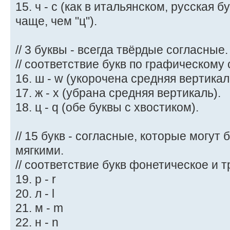
15. ч - c (как в итальянском, русская б
чаще, чем "ц").
// 3 буквы - всегда твёрдые согласные.
// соответствие букв по графическому 
16. ш - w (укорочена средняя вертикал
17. ж - x (убрана средняя вертикаль).
18. ц - q (обе буквы с хвостиком).
// 15 букв - согласные, которые могут
мягкими.
// соответствие букв фонетическое и 
19. р - r
20. л - l
21. м - m
22. н - n