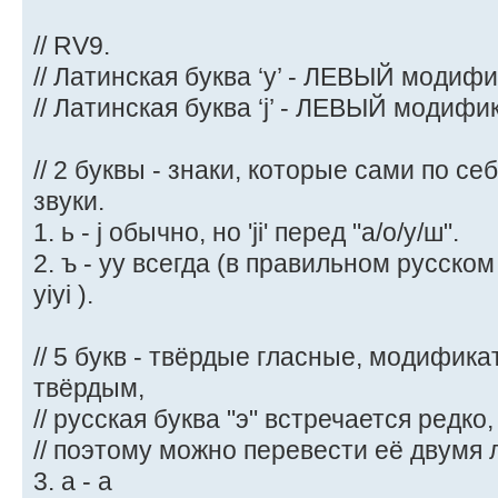
// RV9.
// Латинская буква ‘y’ - ЛЕВЫЙ моди
// Латинская буква ‘j’ - ЛЕВЫЙ моди
// 2 буквы - знаки, которые сами по с
звуки.
1. ь - j обычно, но 'ji' перед "а/о/у/ш".
2. ъ - yy всегда (в правильном русском
yiyi ).
// 5 букв - твёрдые гласные, модификат
твёрдым,
// русская буква "э" встречается редко,
// поэтому можно перевести её двумя 
3. a - а