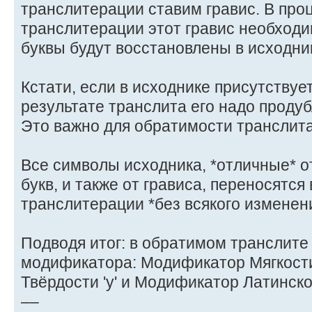
транслитерации ставим гравис. В про
транслитерации этот гравис необходи
буквы будут восстановлены в исходни
Кстати, если в исходнике присутствует 
результате транслита его надо продубл
Это важно для обратимости транслит
Все символы исходника, *отличные* от
букв, и также от грависа, переносятся 
транслитерации *без всякого изменен
Подводя итог: в обратимом транслите
модификатора: Модификатор Мягкости 
Твёрдости 'y' и Модификатор Латинской 
––