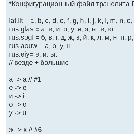
*Конфигурационный файл транслита 
lat.lit = a, b, c, d, e, f, g, h, i, j, k, l, m, n, o,
rus.glas = а, е, и, о, у, я, э, ы, ё, ю.
rus.sogl = б, в, г, д, ж, з, й, к, л, м, н, п, р,
rus.aouw = а, о, у, ш.
rus.eiy= е, и, ы.
// везде + большие
а -> a // #1
е -> e
и -> i
о -> o
у -> u
ж -> x // #6