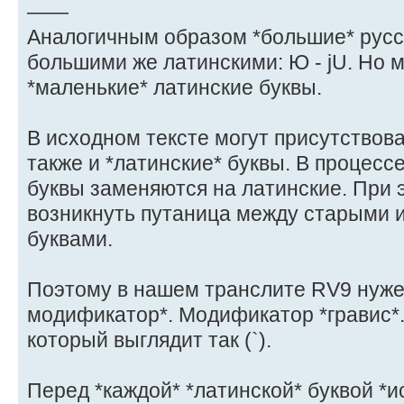
——
Аналогичным образом *большие* рус
большими же латинскими: Ю - jU. Но 
*маленькие* латинские буквы.
В исходном тексте могут присутствова
также и *латинские* буквы. В процесс
буквы заменяются на латинские. При 
возникнуть путаница между старыми 
буквами.
Поэтому в нашем транслите RV9 нуже
модификатор*. Модификатор *гравис*.
который выглядит так (`).
Перед *каждой* *латинской* буквой *и