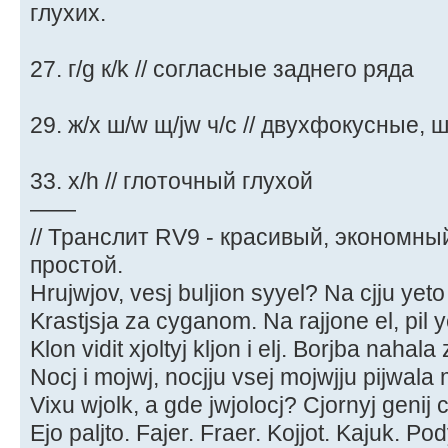
глухих.
27. г/g к/k // согласные заднего ряда
29. ж/x ш/w щ/jw ч/c // двухфокусные,
33. x/h // глоточный глухой
——
// Транслит RV9 - красивый, экономны
простой.
Hrujwjov, vesj buljion syyel? Na cjju yeto
Krastjsja za cyganom. Na rajjone el, pil ye
Klon vidit xjoltyj kljon i elj. Borjba nahala
Nocj i mojwj, nocjju vsej mojwjju pijwala
Vixu wjolk, a gde jwjolocj? Cjornyj genij c
Ejo paljto. Fajer. Fraer. Kojjot. Kajuk. Po