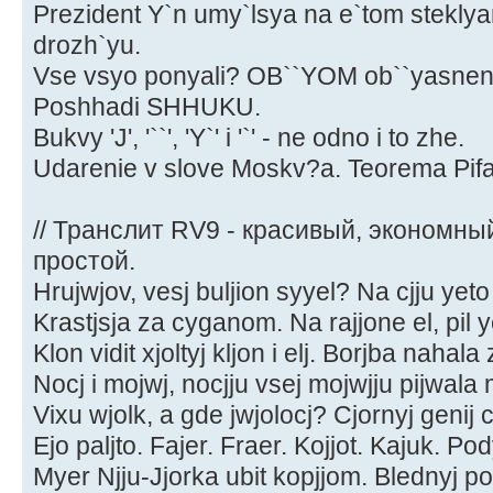
Prezident Y`n umy`lsya na e`tom stekly
drozh`yu.
Vse vsyo ponyali? OB``YOM ob``yasnen
Poshhadi SHHUKU.
Bukvy 'J', '``', 'Y`' i '`' - ne odno i to zhe.
Udarenie v slove Moskv?a. Teorema Pif
// Транслит RV9 - красивый, экономны
простой.
Hrujwjov, vesj buljion syyel? Na cjju yeto
Krastjsja za cyganom. Na rajjone el, pil ye
Klon vidit xjoltyj kljon i elj. Borjba nahala
Nocj i mojwj, nocjju vsej mojwjju pijwala
Vixu wjolk, a gde jwjolocj? Cjornyj genij c
Ejo paljto. Fajer. Fraer. Kojjot. Kajuk. Po
Myer Njju-Jjorka ubit kopjjom. Blednyj poy