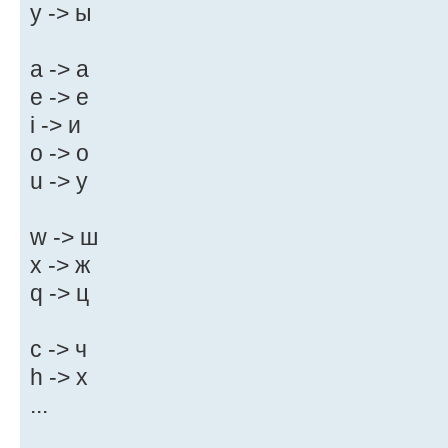
y -> ы
a -> а
e -> е
i -> и
o -> о
u -> у
w -> ш
x -> ж
q -> ц
c -> ч
h -> х
...