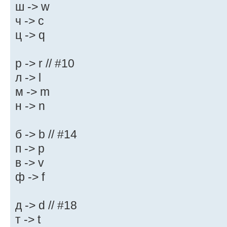
ш -> w
ч -> c
ц -> q
р -> r // #10
л -> l
м -> m
н -> n
б -> b // #14
п -> p
в -> v
ф -> f
д -> d // #18
т -> t