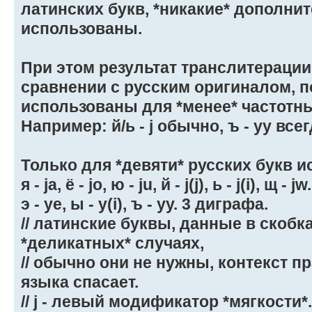
латинских букв, *никакие* дополни
использованы.
При этом результат транслитерации
сравнении с русским оригиналом, п
использованы для *менее* частотны
Например: й/ь - j обычно, ъ - yy всег
Только для *девяти* русских букв 
я - ja, ё - jo, ю - ju, й - j(j), ь - j(i), щ 
э - ye, ы - y(i), ъ - yy. 3 диграфа.
// латинские буквы, данные в скобк
*деликатных* случаях,
// обычно они не нужны, контекст п
языка спасает.
// j - левый модификатор *мягкости*.