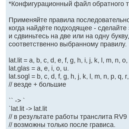
*Конфигурационный файл обратного т
Применяйте правила последовательно
когда найдёте подходящее - сделайте
и сдвиньтесь на две или на одну букву
соответственно выбранному правилу.
lat.lit = a, b, c, d, e, f, g, h, i, j, k, l, m, n, o,
lat.glas = a, e, i, o, u.
lat.sogl = b, c, d, f, g, h, j, k, l, m, n, p, q, r,
// везде + большие
`` -> `
`lat.lit -> lat.lit
// в результате работы транслита RV9
// возможны только после грависа.