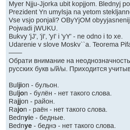
Myer Njju-Jjorka ubit kopjjom. Blednyj poy
Prezident Yn umylsja na yetom stekljann
Vse vsjo ponjali? OByYjOM obyyjasneni
Pojwadi jWUKU.
Bukvy 'jJ', 'jI', 'yI' i 'yY' - ne odno i to xe.
Udarenie v slove Moskv``a. Teorema Pif
——
Обрати внимание на неоднозначность
русских букв ь/й/ы. Приходится учиты
Bul
ji
on - бульон.
Bul
jo
n - булён - нет такого слова.
Ra
jj
on - район.
Ra
jo
n - раён - нет такого слова.
Bedn
yi
e - бедные.
Bedn
ye
- беднэ - нет такого слова.