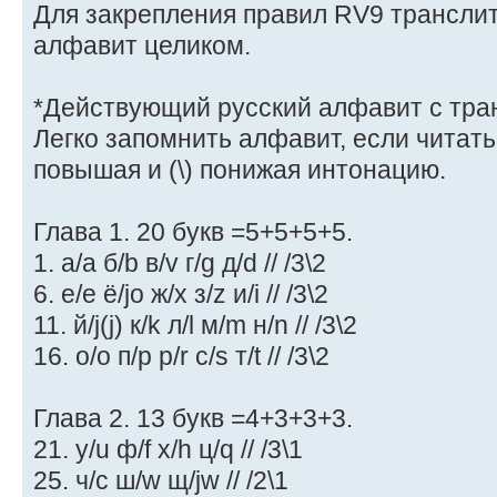
Для закрепления правил RV9 трансли
алфавит целиком.
*Действующий русский алфавит с тран
Легко запомнить алфавит, если читать 
повышая и (\) понижая интонацию.
Глава 1. 20 букв =5+5+5+5.
1. а/a б/b в/v г/g д/d // /3\2
6. е/e ё/jo ж/x з/z и/i // /3\2
11. й/j(j) к/k л/l м/m н/n // /3\2
16. о/o п/p р/r с/s т/t // /3\2
Глава 2. 13 букв =4+3+3+3.
21. у/u ф/f х/h ц/q // /3\1
25. ч/c ш/w щ/jw // /2\1