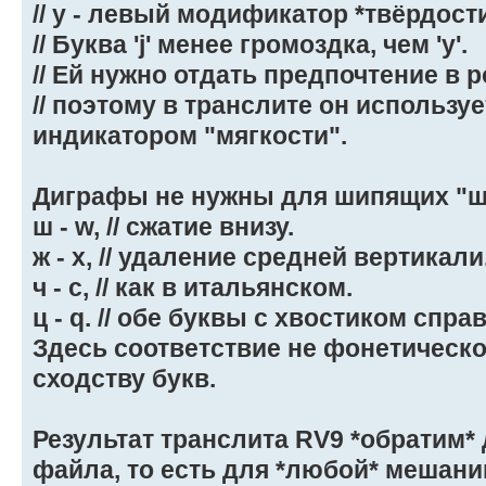
// y - левый модификатор *твёрдости
// Буква 'j' менее громоздка, чем 'y'.
// Ей нужно отдать предпочтение в 
// поэтому в транслите он использу
индикатором "мягкости".
Диграфы не нужны для шипящих "ш/ж
ш - w, // сжатие внизу.
ж - x, // удаление средней вертикали
ч - c, // как в итальянском.
ц - q. // обе буквы с хвостиком справ
Здесь соответствие не фонетическо
сходству букв.
Результат транслита RV9 *обратим*
файла, то есть для *любой* мешани