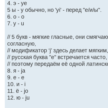
4. э - ye
5 ы - y обычно, но 'yi' - перед "е/и/ы".
6. о - o
7. у - u
// 5 букв - мягкие гласные, они смяг
согласную,
// модификатор ‘j’ здесь делает мягким
// русская буква "е" встречается часто,
// поэтому передаём её одной латинск
8. я - ja
9. е - e
10. и - i
11. ё - jo
12. ю - ju