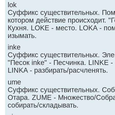
lok
Суффикс существительных. Пом
котором действие происходит. "Го
Кухня. LOKE - место. LOKA - по
изымать.
inke
Суффикс существительных. Эле
"Песок inke" - Песчинка. LINKE 
LINKA - разбирать/расчленять.
ume
Суффикс существительных. Собр
Отара. ZUME - Множество/Собр
собирать/складывать.