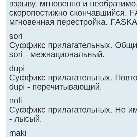
взрыву, мгновенно и необратимо. 
скоропостижно скончавшийся. FA
мгновенная перестройка. FASKA 
sori
Суффикс прилагательных. Общи
sori - межнациональный.
dupi
Суффикс прилагательных. Повто
dupi - перечитывающий.
noli
Суффикс прилагательных. Не им
- лысый.
maki