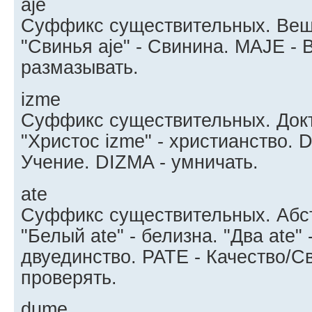
aje
Суффикс существительных. Вещ
"Свинья aje" - Свинина. MAJE - 
размазывать.
izme
Суффикс существительных. Докт
"Христос izme" - христианство. 
Учение. DIZMA - умничать.
ate
Суффикс существительных. Абст
"Белый ate" - белизна. "Два ate"
двуединство. PATE - Качество/Св
проверять.
dume