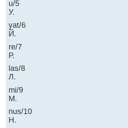
u/5
У.
yat/6
Й.
re/7
Р.
las/8
Л.
mi/9
М.
nus/10
Н.