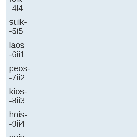
-4i4
suik-
-5i5
laos-
-6ii1
peos-
-7ii2
kios-
-8ii3
hois-
-9ii4