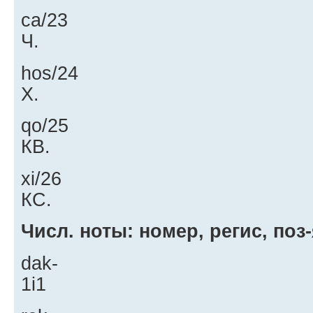
ca/23
Ч.
hos/24
Х.
qo/25
КВ.
xi/26
КС.
Числ. ноты: номер, регис, поз-
dak-
1i1