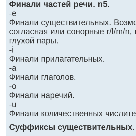
Финали частей речи. n5.
-e
Финали существительных. Возмо
согласная или сонорные r/l/m/n,
глухой пары.
-i
Финали прилагательных.
-a
Финали глаголов.
-o
Финали наречий.
-u
Финали количественных числите
Суффиксы существительных. 