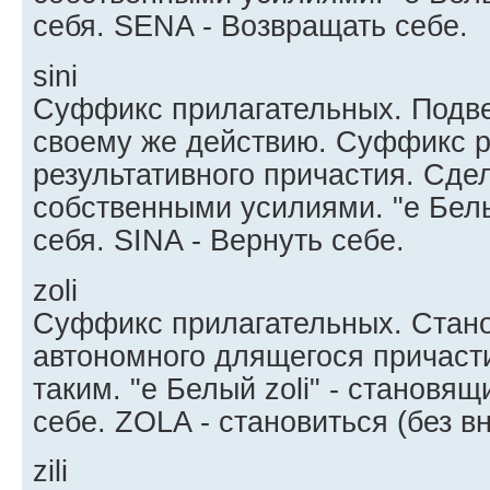
себя. SENA - Возвращать себе.
sini
Суффикс прилагательных. Подв
своему же действию. Суффикс 
результативного причастия. Сде
собственными усилиями. "e Бел
себя. SINA - Вернуть себе.
zoli
Суффикс прилагательных. Стан
автономного длящегося причас
таким. "e Белый zoli" - становя
себе. ZOLA - становиться (без в
zili