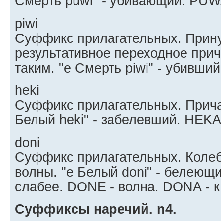
Смерть puwi" - убивающий. PUW
piwi
Суффикс прилагательных. Прин
результативное переходное при
таким. "e Смерть piwi" - убивший
heki
Суффикс прилагательных. Прича
Белый heki" - забелевший. HEKA 
doni
Суффикс прилагательных. Коле
волны. "e Белый doni" - белеющи
слабее. DONE - волна. DONA - к
Суффиксы наречий. n4.