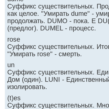
Суффикс существительных. Про
как целое. "Умирать dume" - ум
продолжать. DUMO - пока. E DU(M
(предлог). DUMEL - процесс.
rose
Суффикс существительных. Итог
"Умирать rose" - смерть.
un
Суффикс существительных. Един
Дом (один). LUNI - Единственны
изолировать.
(t)es
Суффикс существительных. Мно