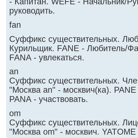
- Капитан. WEFE - Начальник/Ру
руководить.
fan
Суффикс существительных. Любит
Курильщик. FANE - Любитель/Фа
FANA - увлекаться.
an
Суффикс существительных. Чле
"Москва an" - москвич(ка). PANE
PANA - участвовать.
om
Суффикс существительных. Лицо
"Москва om" - москвич. YATOME 