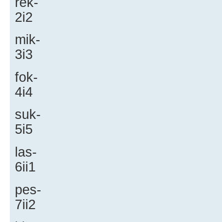
rek-
2i2
mik-
3i3
fok-
4i4
suk-
5i5
las-
6ii1
pes-
7ii2