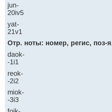
jun-
20iv5
yat-
21v1
Отр. ноты: номер, регис, поз-я
daok-
-1i1
reok-
-2i2
miok-
-3i3
foik-