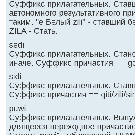
Суффикс прилагательных. Став
автономного результативного п
таким. "e Белый zili" - ставший
ZILA - Стать.
sedi
Суффикс прилагательных. Стано
иначе. Суффикс причастия == goti
sidi
Суффикс прилагательных. Ставш
Суффикс причастия == giti/zili/sin
puwi
Суффикс прилагательных. Выну
длящееся переходное причастие