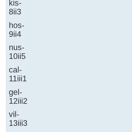
kis-
8ii3
hos-
9ii4
nus-
10ii5
cal-
11iii1
gel-
12iii2
vil-
13iii3