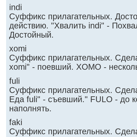
indi
Суффикс прилагательных. Досто
действию. "Хвалить indi" - Похва
Достойный.
xomi
Суффикс прилагательных. Сдела
xomi" - поевший. XOMO - нескол
fuli
Суффикс прилагательных. Сдела
Еда fuli" - съевший." FULO - до 
наполнять.
faki
Суффикс прилагательных. Сдел