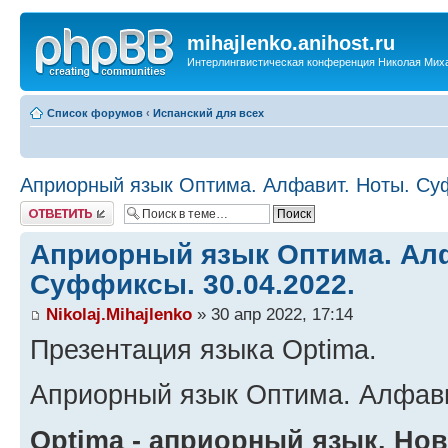
mihajlenko.anihost.ru
Интерлингвистическая конференция Николая Мих
Список форумов
‹
Испанский для всех
Априорный язык Оптима. Алфавит. Ноты. Суф
Ответить
Априорный язык Оптима. Алф
Суффиксы. 30.04.2022.
Nikolaj.Mihajlenko
» 30 апр 2022, 17:14
Презентация языка Optima.
Априорный язык Оптима. Алфав
Optima - aприорный язык. Но