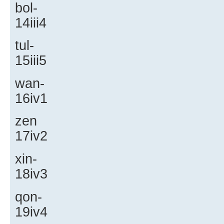
bol-
14iii4
tul-
15iii5
wan-
16iv1
zen
17iv2
xin-
18iv3
qon-
19iv4