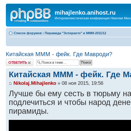
mihajlenko.anihost.ru
Интерлингвистическая конференция Николая Мих
Список форумов
‹
Пирамида "Эсперанто" и MMM-2011/12
Китайская МММ - фейк. Где Мавроди?
Ответить
Китайская МММ - фейк. Где 
Nikolaj.Mihajlenko
» 08 ноя 2015, 19:56
Лучше бы ему сесть в тюрьму на
подлечиться и чтобы народ дене
пирамиды.