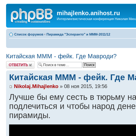
mihajlenko.anihost.ru
Интерлингвистическая конференция Николая Мих
Список форумов
‹
Пирамида "Эсперанто" и MMM-2011/12
Китайская МММ - фейк. Где Мавроди?
Ответить
Китайская МММ - фейк. Где 
Nikolaj.Mihajlenko
» 08 ноя 2015, 19:56
Лучше бы ему сесть в тюрьму на
подлечиться и чтобы народ дене
пирамиды.