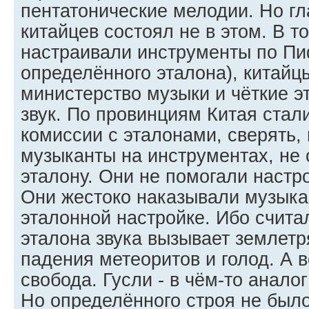
пентатонические мелодии. Но г
китайцев состоял не в этом. В то
настраивали инструменты по Пи
определённого эталона), китайц
министерство музыки и чёткие 
звук. По провинциям Китая ста
комиссии с эталонами, сверять, 
музыканты на инструментах, не
эталону. Они не помогали настро
Они жестоко наказывали музыка
эталонной настройке. Ибо считал
эталона звука вызывает землетр
падения метеоритов и голод. А 
свобода. Гусли - в чём-то анало
Но определённого строя не было