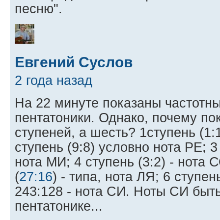
песню".
Евгений Суслов
2 года назад
На 22 минуте показаны частотн
пентатоники. Однако, почему по
ступеней, а шесть? 1ступень (1:
ступень (9:8) условно нота РЕ; 3
нота МИ; 4 ступень (3:2) - нота 
(
27:16
) - типа, нота ЛЯ; 6 ступен
243:128 - нота СИ. Ноты СИ быт
пентатонике...