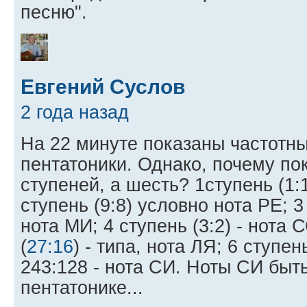
песню".
Евгений Суслов
2 года назад
На 22 минуте показаны частотн
пентатоники. Однако, почему по
ступеней, а шесть? 1ступень (1:
ступень (9:8) условно нота РЕ; 3
нота МИ; 4 ступень (3:2) - нота 
(
27:16
) - типа, нота ЛЯ; 6 ступен
243:128 - нота СИ. Ноты СИ быт
пентатонике...