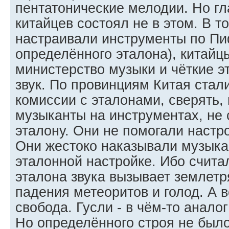
пентатонические мелодии. Но г
китайцев состоял не в этом. В то
настраивали инструменты по Пи
определённого эталона), китайц
министерство музыки и чёткие 
звук. По провинциям Китая ста
комиссии с эталонами, сверять, 
музыканты на инструментах, не
эталону. Они не помогали настро
Они жестоко наказывали музыка
эталонной настройке. Ибо считал
эталона звука вызывает землетр
падения метеоритов и голод. А 
свобода. Гусли - в чём-то анало
Но определённого строя не было